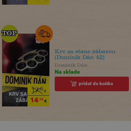
TOP
TOP
Krv sa stane zábavou
(Dominik Dán 42)
Dominik Dán
Na sklade
pridať do košíka
17
,95
€
14
,18
€