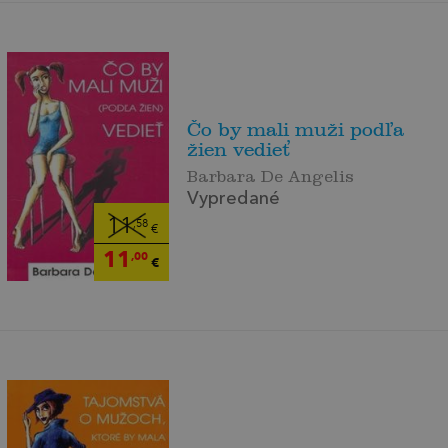
Čo by mali muži podľa
žien vedieť
Barbara De Angelis
Vypredané
11
,58
€
11
,00
€