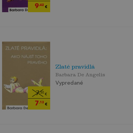
9
,42
€
Zlaté pravidlá
Barbara De Angelis
Vypredané
7
,50
€
7
,13
€