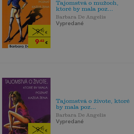
Tajomstvá o mužoch,
ktoré by mala poz...
Barbara De Angelis
Vypredané
9
,92
€
9
,42
€
Tajomstvá o živote, ktoré
by mala poz...
Barbara De Angelis
Vypredané
9
,92
€