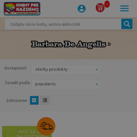
0
Barbara De Angelis
Barbara De Angelis
Dostupnosť:
Zoradiť podľa:
Zobrazenie