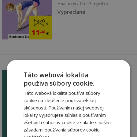
Barbara De Angelis
Vypredané
11
,58
€
11
,35
€
Táto webová lokalita
používa súbory cookie.
Táto webová lokalita používa súbory
Spýtajte sa Barbary
cookie na zlepšenie používateľskej
Barbara De Angelis
skúsenosti. Používaním našej webovej
Vypredané
lokality vyjadrujete súhlas s používaním
všetkých súborov cookie v súlade s našimi
2
,99
€
zásadami používania súborov cookie.
2
,96
€