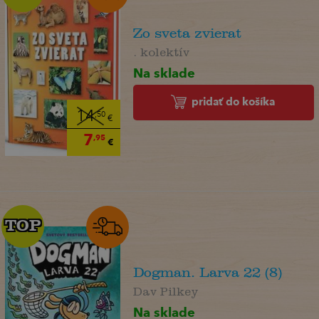
Zo sveta zvierat
. kolektív
Na sklade
pridať do košíka
14
,50
€
7
,95
€
TOP
TOP
Dogman. Larva 22 (8)
Dav Pilkey
Na sklade