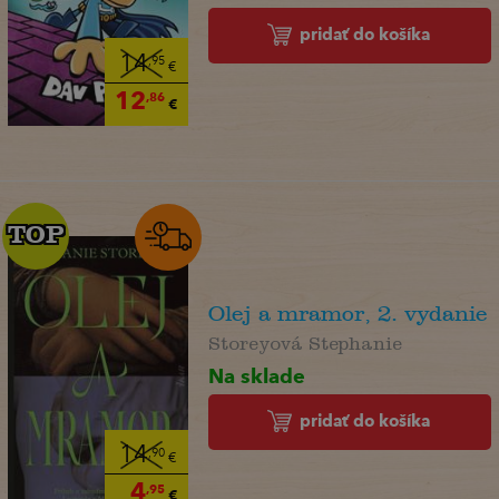
pridať do košíka
14
,95
€
12
,86
€
TOP
TOP
Olej a mramor, 2. vydanie
Storeyová Stephanie
Na sklade
pridať do košíka
14
,90
€
4
,95
€