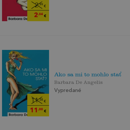
2
,99
€
2
,84
€
Ako sa mi to mohlo stať
Barbara De Angelis
Vypredané
11
,58
€
11
,00
€