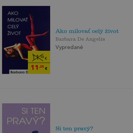
Ako milovať celý život
Barbara De Angelis
Vypredané
11
,58
€
11
,35
€
Si ten pravý?