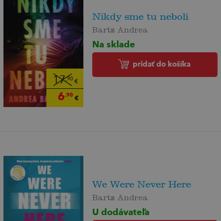
Nikdy sme tu neboli
Bartz Andrea
Na sklade
pridať do košíka
17
,90
€
6
,90
€
We Were Never Here
Bartz Andrea
U dodávateľa