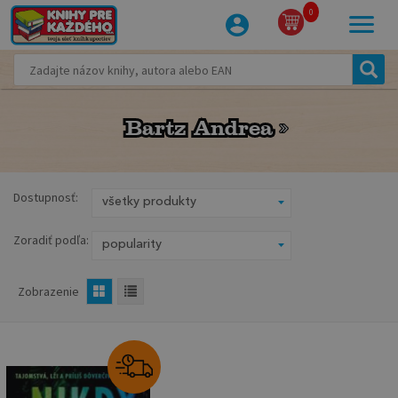
0
Bartz Andrea
Bartz Andrea
Dostupnosť:
Zoradiť podľa:
Zobrazenie