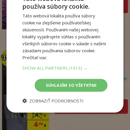
používa súbory cookie.
pridať do košíka
14
,95
€
Táto webová lokalita používa súbory
12
cookie na zlepšenie používateľskej
,86
€
skúsenosti. Používaním našej webovej
lokality vyjadrujete súhlas s používaním
všetkých súborov cookie v súlade s našimi
zásadami používania súborov cookie.
TOP
TOP
Prečítať viac
SHOW ALL PARTNERS
(1913) →
Olej a mramor, 2. vydanie
SÚHLASÍM SO VŠETKÝMI
Storeyová Stephanie
Na sklade
ZOBRAZIŤ PODROBNOSTI
pridať do košíka
14
,90
€
4
,95
€