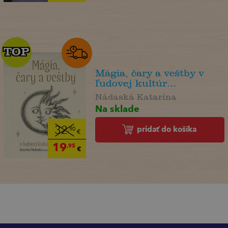
TOP
TOP
Mágia, čary a veštby v
ľudovej kultúr...
Nádaská Katarína
Na sklade
pridať do košíka
32
,90
€
19
,95
€