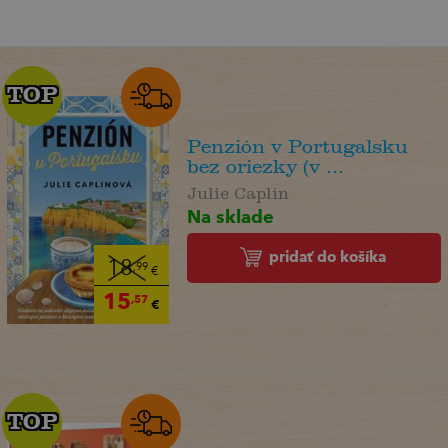
TOP
TOP
Penzión v Portugalsku
bez oriezky (v ...
Julie Caplin
Na sklade
pridať do košíka
18
,99
€
15
,57
€
TOP
TOP