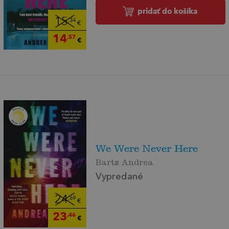
pridať do košíka
15
,34
€
14
,57
€
We Were Never Here
Bartz Andrea
Vypredané
24
,69
€
23
,46
€