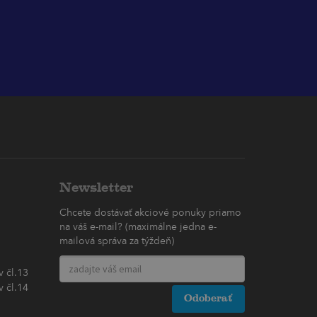
Newsletter
Chcete dostávať akciové ponuky priamo
na váš e-mail? (maximálne jedna e-
mailová správa za týždeň)
 čl.13
 čl.14
Odoberať