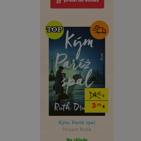
pridať do košíka
TOP
TOP
14
,90
€
3
,95
€
Kým Paríž spal
Druart Ruth
Na sklade