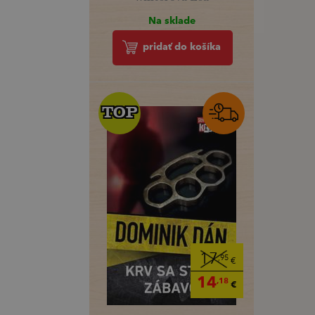
Na sklade
pridať do košíka
TOP
TOP
17
,95
€
14
,18
€