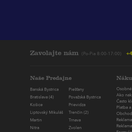
Zavolajte nám
+4
(Po-Pia 8:00-17:00)
Naše Predajne
Náku
Osobné
Banská Bystrica
Piešťany
Ako nak
Bratislava (4)
Považská Bystrica
Často k
Košice
Prievidza
Platba a
Liptovský Mikuláš
Trenčín (2)
Obchod
Reklama
Martin
Trnava
Reklama
Nitra
Zvolen