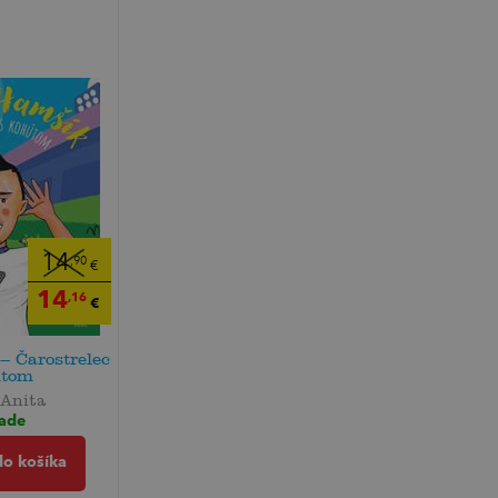
14
,90
€
14
,16
€
 Čarostrelec
útom
 Anita
lade
do košíka