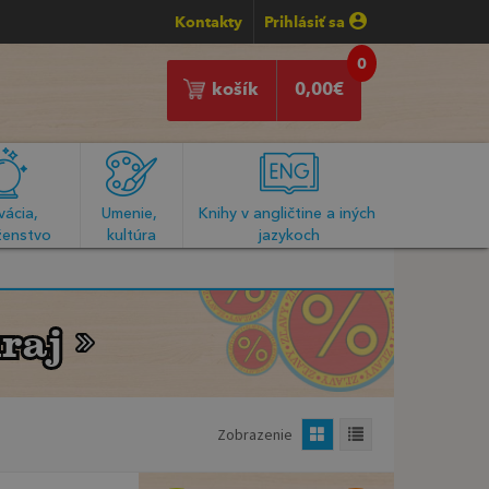
Kontakty
Prihlásiť sa
0
košík
0,00
€
ácia, 
Umenie, 
Knihy v angličtine a iných 
enstvo
kultúra
jazykoch
raj
raj
Zobrazenie