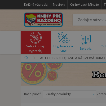
Knižný výpredaj
Novinky
Knižný Last Minute
T
Veľký knižný 
Hry, hračky a 
Odb
  Beletria  
výpredaj
viac
AUTOR BERZEDI, ANITA RÁCZOVÁ JURAJ
Be
Be
Dostupnosť:
Zoradi