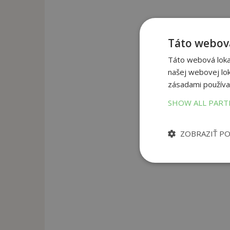
Táto webová
Táto webová lokal
našej webovej lok
zásadami používa
SHOW ALL PAR
ZOBRAZIŤ P