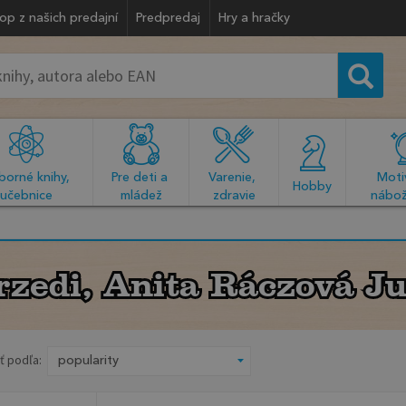
op z našich predajní
Predpredaj
Hry a hračky
orné knihy, 
Pre deti a 
Varenie, 
Motiv
  Hobby  
učebnice
mládež
zdravie
nábož
rzedi, Anita Ráczová Ju
rzedi, Anita Ráczová Ju
ť podľa: