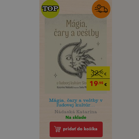
TOP
TOP
32
,90
€
19
,95
€
Mágia, čary a veštby v
ľudovej kultúr...
Nádaská Katarína
Na sklade
pridať do košíka