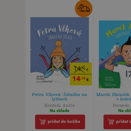
14
,90
€
14
,16
€
Petra Vlhová: Šibalka na
Marek Hamšík –
lyžiach
s koh
Berzedi, Anita
Berzedi,
Na sklade
Na sk
pridať do košíka
pridať 