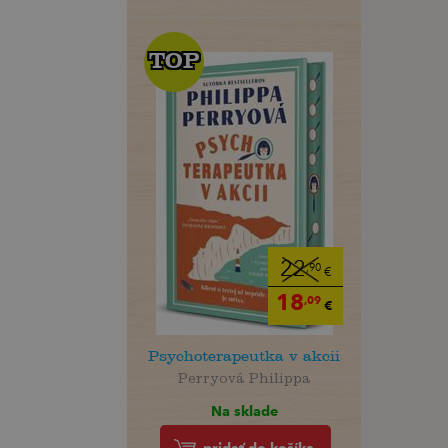
TOP
TOP
22
,90
€
18
,09
€
Psychoterapeutka v akcii
Perryová Philippa
Na sklade