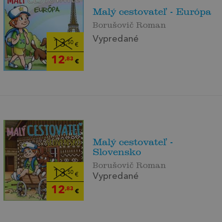
Malý cestovateľ - Európa
Borušovič Roman
Vypredané
13
,50
€
12
,83
€
Malý cestovateľ -
Slovensko
Borušovič Roman
13
,50
€
Vypredané
12
,83
€