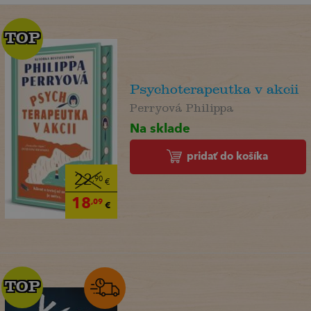
TOP
TOP
Psychoterapeutka v akcii
Perryová Philippa
Na sklade
pridať do košíka
22
,90
€
18
,09
€
TOP
TOP