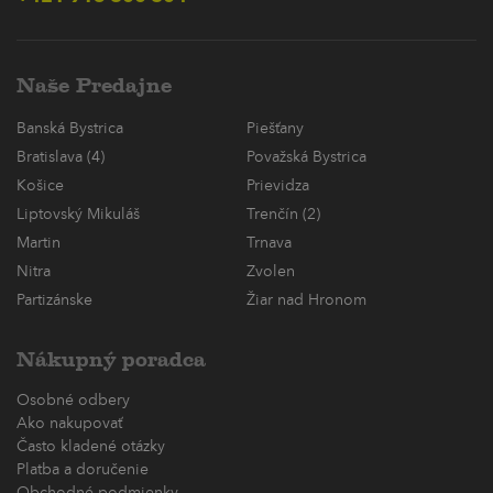
Naše Predajne
Banská Bystrica
Piešťany
Bratislava (4)
Považská Bystrica
Košice
Prievidza
Liptovský Mikuláš
Trenčín (2)
Martin
Trnava
Nitra
Zvolen
Partizánske
Žiar nad Hronom
Nákupný poradca
Osobné odbery
Ako nakupovať
Často kladené otázky
Platba a doručenie
Obchodné podmienky