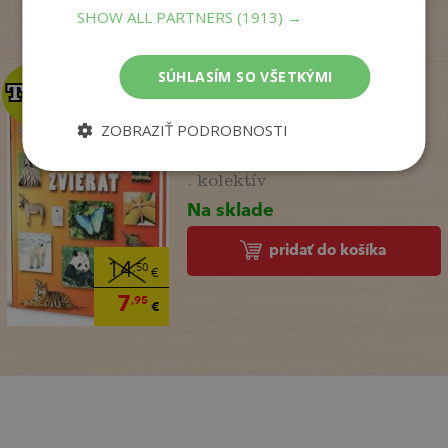
SHOW ALL PARTNERS
(1913) →
SÚHLASÍM SO VŠETKÝMI
TOP
TOP
ZOBRAZIŤ PODROBNOSTI
Zo sveta zvierat
. kolektív
Na sklade
pridať do košíka
14
,50
€
7
,95
€