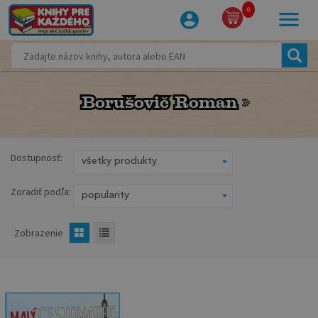
0
Borušovič Roman
Borušovič Roman
Dostupnosť:
Zoradiť podľa:
Zobrazenie