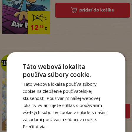
pridať do košíka
14
,95
€
12
,86
€
TOP
TOP
Táto webová lokalita
používa súbory cookie.
Penzión v Portugalsku
bez oriezky (v ...
Táto webová lokalita používa súbory
cookie na zlepšenie používateľskej
Julie Caplin
skúsenosti. Používaním našej webovej
Na sklade
lokality vyjadrujete súhlas s používaním
pridať do košíka
všetkých súborov cookie v súlade s našimi
18
,99
€
zásadami používania súborov cookie.
15
,57
€
Prečítať viac