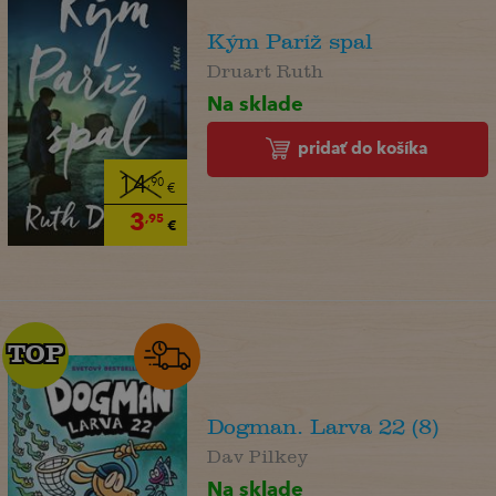
Kým Paríž spal
Druart Ruth
Na sklade
pridať do košíka
14
,90
€
3
,95
€
TOP
TOP
Dogman. Larva 22 (8)
Dav Pilkey
Na sklade