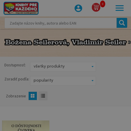
0
Božena Seilerová, Vladimír Seiler
Božena Seilerová, Vladimír Seiler
Dostupnosť:
Zoradiť podľa:
Zobrazenie