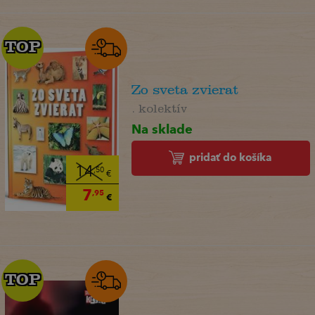
TOP
TOP
Zo sveta zvierat
. kolektív
Na sklade
pridať do košíka
14
,50
€
7
,95
€
TOP
TOP