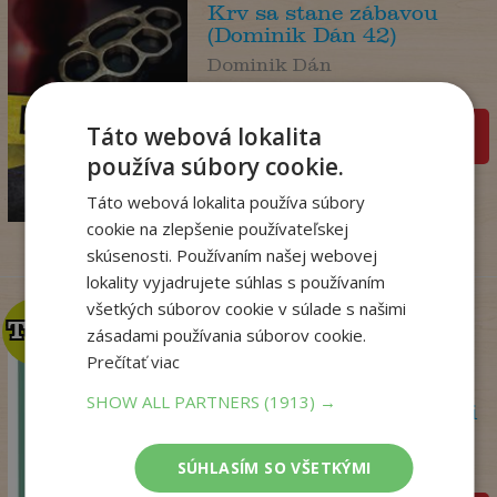
Krv sa stane zábavou
(Dominik Dán 42)
Dominik Dán
Na sklade
Táto webová lokalita
pridať do košíka
17
používa súbory cookie.
,95
€
14
,18
Táto webová lokalita používa súbory
€
cookie na zlepšenie používateľskej
skúsenosti. Používaním našej webovej
lokality vyjadrujete súhlas s používaním
všetkých súborov cookie v súlade s našimi
TOP
TOP
zásadami používania súborov cookie.
Prečítať viac
SHOW ALL PARTNERS
(1913) →
Psychoterapeutka v akcii
Perryová Philippa
SÚHLASÍM SO VŠETKÝMI
Na sklade