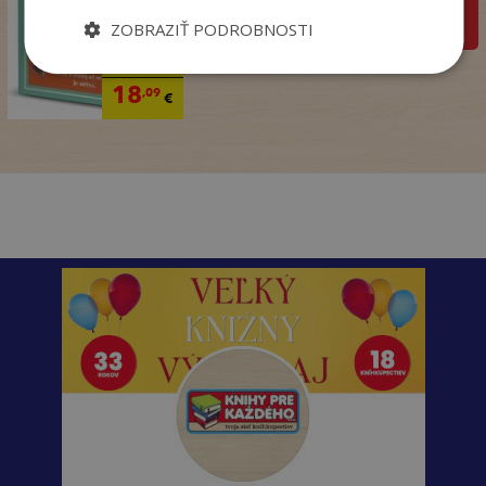
pridať do košíka
ZOBRAZIŤ PODROBNOSTI
22
,90
€
18
,09
€