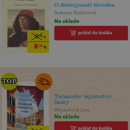
O dôstojnosti človeka
Božena Seilerová,
Na sklade
pridať do košíka
8
,80
€
8
,36
€
TOP
TOP
Talianske tajomstvo
lásky
Winterová Lea
Na sklade
pridať do košíka