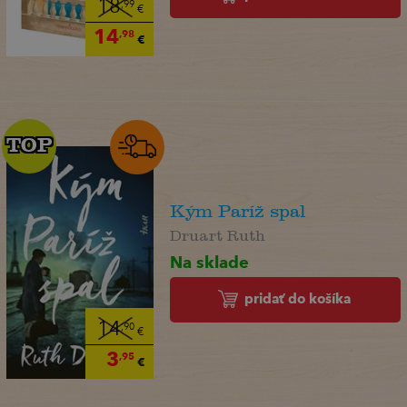
18
,99
€
14
,98
€
TOP
TOP
Kým Paríž spal
Druart Ruth
Na sklade
pridať do košíka
14
,90
€
3
,95
€