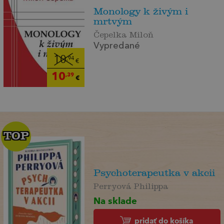
Monology k živým i
mrtvým
Čepelka Miloň
Vypredané
10
,94
€
10
,39
€
TOP
TOP
Psychoterapeutka v akcii
Perryová Philippa
Na sklade
pridať do košíka