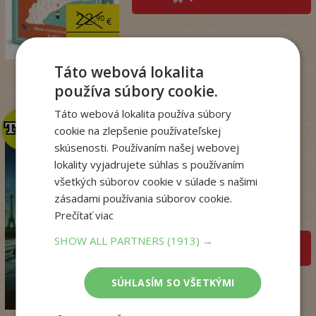
22
,90
€
18
,09
€
Táto webová lokalita
používa súbory cookie.
Táto webová lokalita používa súbory
TOP
TOP
cookie na zlepšenie používateľskej
skúsenosti. Používaním našej webovej
lokality vyjadrujete súhlas s používaním
Kým Paríž spal
všetkých súborov cookie v súlade s našimi
zásadami používania súborov cookie.
Druart Ruth
Prečítať viac
Na sklade
SHOW ALL PARTNERS
(1913) →
pridať do košíka
14
,90
€
SÚHLASÍM SO VŠETKÝMI
3
,95
€