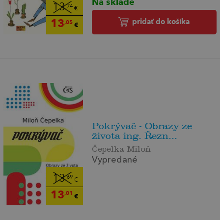
Na sklade
13
,74
€
13
pridať do košíka
,05
€
Pokrývač - Obrazy ze
života ing. Řezn...
Čepelka Miloň
Vypredané
13
,69
€
13
,01
€