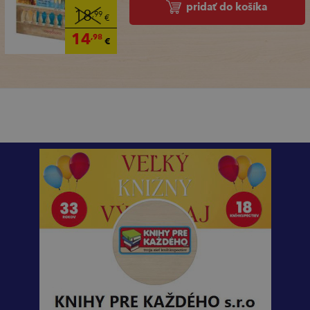
pridať do košíka
18
,99
€
14
,98
€