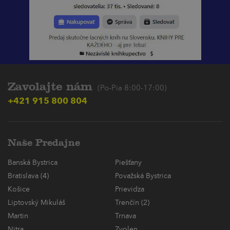
Zavolajte nám
(Po-Pia 8:00-17:00)
+421 915 800 804
Naše Predajne
Banská Bystrica
Piešťany
Bratislava (4)
Považská Bystrica
Košice
Prievidza
Liptovský Mikuláš
Trenčín (2)
Martin
Trnava
Nitra
Zvolen