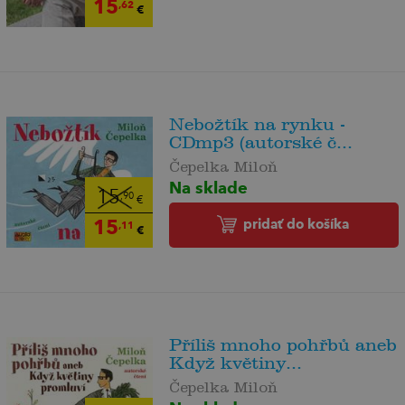
15
,62
€
Nebožtík na rynku -
CDmp3 (autorské č...
Čepelka Miloň
Na sklade
15
,90
€
15
pridať do košíka
,11
€
Příliš mnoho pohřbů aneb
Když květiny...
Čepelka Miloň