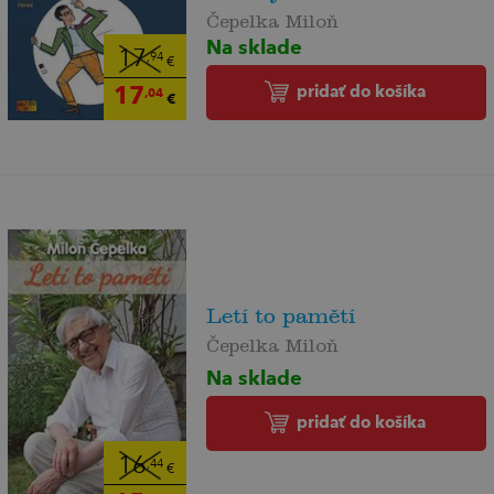
Čepelka Miloň
Na sklade
17
,94
€
17
pridať do košíka
,04
€
Letí to pamětí
Čepelka Miloň
Na sklade
pridať do košíka
16
,44
€