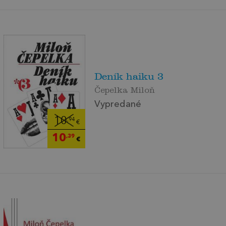
Deník haiku 3
Čepelka Miloň
Vypredané
10
,94
€
10
,39
€