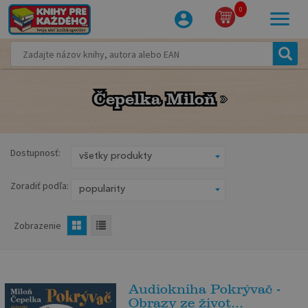
0
Čepelka Miloň
Čepelka Miloň
Dostupnosť:
Zoradiť podľa:
Zobrazenie
Audiokniha Pokrývač -
Obrazy ze život...