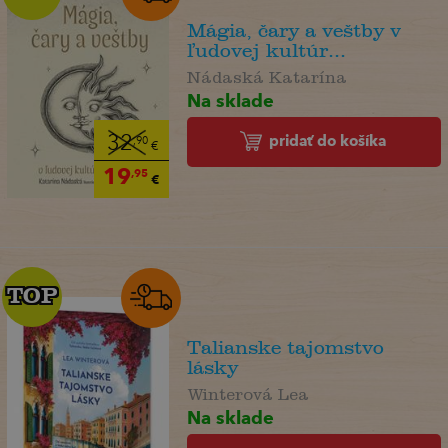
Mágia, čary a veštby v
ľudovej kultúr...
Nádaská Katarína
Na sklade
pridať do košíka
32
,90
€
19
,95
€
TOP
TOP
Talianske tajomstvo
lásky
Winterová Lea
Na sklade