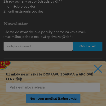
Zásady ochrany osobných údajov čl.14
Informácie o cookies
Zmeniť nastavenia cookies
Newsletter
Chcete dostávať akciové ponuky priamo na váš e-mail?
(maximálne jedna e-mailová správa za týždeň)
Odoberať
Už nikdy nezmeškáte DOPRAVU ZDARMA a AKCIOVÉ
CENY 🙂📚
Nechcem zmeškať žiadnu akciu