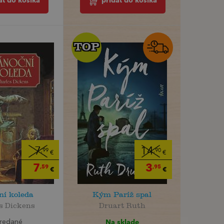
ať do košíka
pridať do košíka
TOP
TOP
7
14
,99
,90
€
€
7
3
,59
,95
€
€
ní koleda
Kým Paríž spal
s Dickens
Druart Ruth
Na sklade
redané