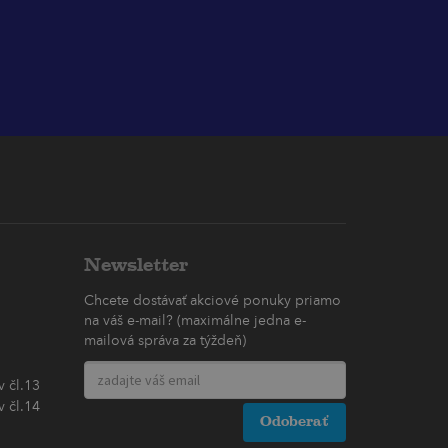
Newsletter
Chcete dostávať akciové ponuky priamo
na váš e-mail? (maximálne jedna e-
mailová správa za týždeň)
 čl.13
 čl.14
Odoberať