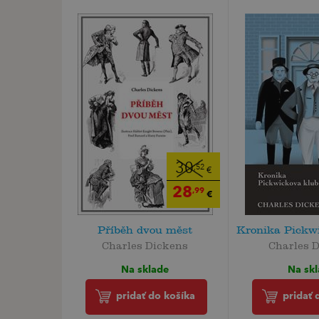
30
,52
€
28
,99
€
Příběh dvou měst
Kronika Pickw
Charles Dickens
Charles 
Na sklade
Na sk
pridať do košíka
pridať 