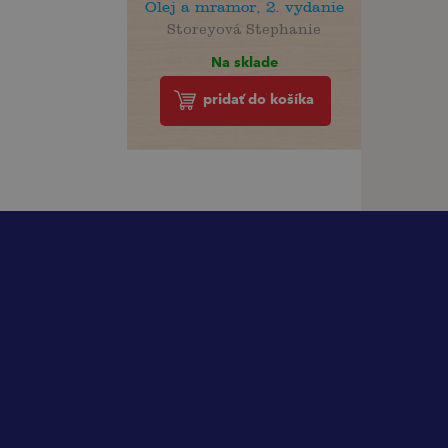
Olej a mramor, 2. vydanie
Storeyová Stephanie
Na sklade
pridať do košíka