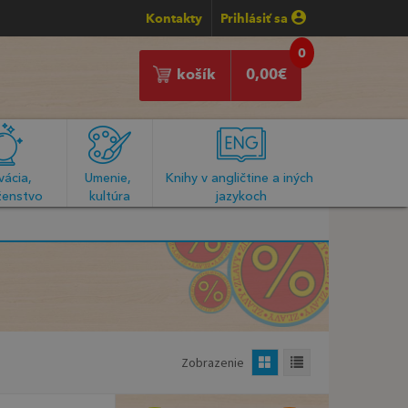
Kontakty
Prihlásiť sa
0
košík
0,00
€
ácia, 
Umenie, 
Knihy v angličtine a iných 
enstvo
kultúra
jazykoch
Zobrazenie