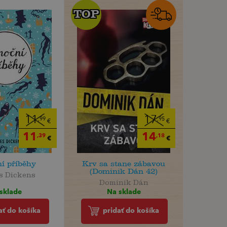
TOP
TOP
11
17
,99
,95
€
€
11
14
,39
,18
€
€
í příběhy
Krv sa stane zábavou
(Dominik Dán 42)
s Dickens
Dominik Dán
sklade
Na sklade
ať do košíka
pridať do košíka