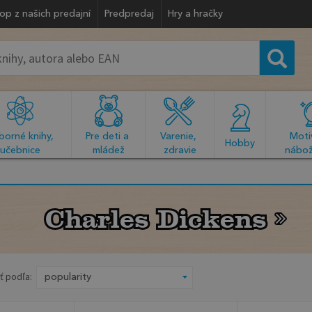
op z našich predajní
Predpredaj
Hry a hračky
orné knihy, 
Pre deti a 
Varenie, 
Motiv
  Hobby  
učebnice
mládež
zdravie
nábož
Charles Dickens
Charles Dickens
ť podľa: