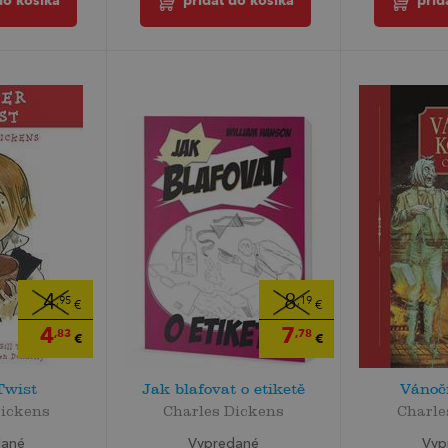
do košíka
prid
pridať do košíka
4
8
,95
,19
€
€
4
7
,83
,78
€
€
Twist
Jak blafovat o etiketě
Vánoč
Dickens
Charles Dickens
Charle
dané
Vypredané
Vyp