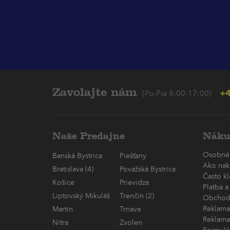
Zavolajte nám
+4
(Po-Pia 8:00-17:00)
Naše Predajne
Náku
Osobné
Banská Bystrica
Piešťany
Ako nak
Bratislava (4)
Považská Bystrica
Často k
Košice
Prievidza
Platba a
Liptovský Mikuláš
Trenčín (2)
Obchod
Reklama
Martin
Trnava
Reklama
Nitra
Zvolen