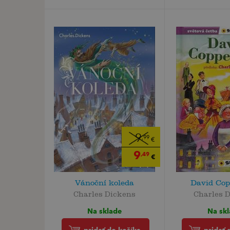
9
,99
€
9
,49
€
Vánoční koleda
David Cop
Charles Dickens
Charles 
Na sklade
Na sk