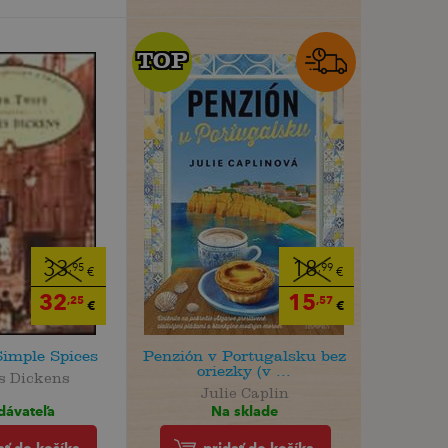
TOP
TOP
33
18
,95
,99
€
€
32
15
,25
,57
€
€
Simple Spices
Penzión v Portugalsku bez
oriezky (v ...
s Dickens
Julie Caplin
dávateľa
Na sklade