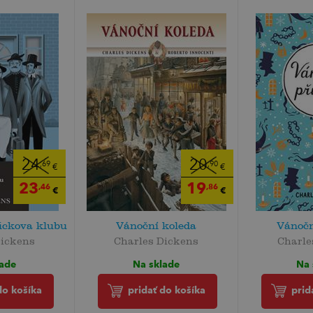
24
20
,69
,90
€
€
23
19
,46
,86
€
€
ickova klubu
Vánoční koleda
Vánočn
Dickens
Charles Dickens
Charle
lade
Na sklade
Na 
do košíka
pridať do košíka
prid