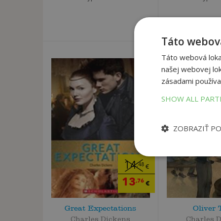
Táto webová
Táto webová lokal
našej webovej lok
zásadami používa
SHOW ALL PAR
ZOBRAZIŤ P
14
,48
€
13
,76
€
Great Expectations
Oliver 
Charles Dickens
Charles 