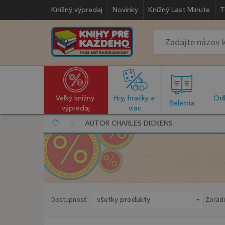
Knižný výpredaj
Novinky
Knižný Last Minute
T
Veľký knižný 
Hry, hračky a 
Odb
  Beletria  
výpredaj
viac
AUTOR CHARLES DICKENS
Dostupnosť:
Zoradi