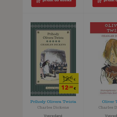
pridať do košíka
pridať 
12
,95
€
12
,30
€
Príhody Olivera Twista
Oliver 
Charles Dickens
Charles 
Vypredané
Vypre