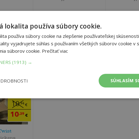
 lokalita používa súbory cookie.
ita používa súbory cookie na zlepšenie používateľskej skúsenosti
ality vyjadrujete súhlas s používaním všetkých súborov cookie v s
nia súborov cookie.
Prečítať viac
TNERS
(1913) →
ODROBNOSTI
SÚHLASÍM S
10
,94
€
10
,39
€
Twist
Dickens