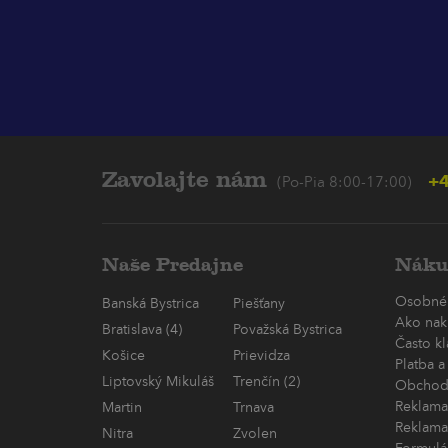
Zavolajte nám
+4
(Po-Pia 8:00-17:00)
Naše Predajne
Náku
Osobné
Banská Bystrica
Piešťany
Ako nak
Bratislava (4)
Považská Bystrica
Často k
Košice
Prievidza
Platba a
Liptovský Mikuláš
Trenčín (2)
Obchod
Reklama
Martin
Trnava
Reklama
Nitra
Zvolen