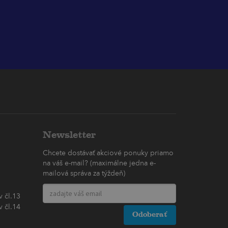
Newsletter
Chcete dostávať akciové ponuky priamo
na váš e-mail? (maximálne jedna e-
mailová správa za týždeň)
 čl.13
 čl.14
Odoberať