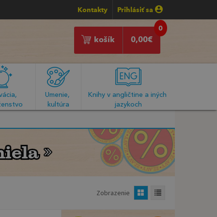
Kontakty
Prihlásiť sa
0
košík
0,00
€
ácia, 
Umenie, 
Knihy v angličtine a iných 
enstvo
kultúra
jazykoch
iela
iela
Zobrazenie