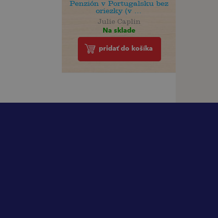
Penzión v Portugalsku bez
oriezky (v ...
Julie Caplin
Na sklade
pridať do košíka