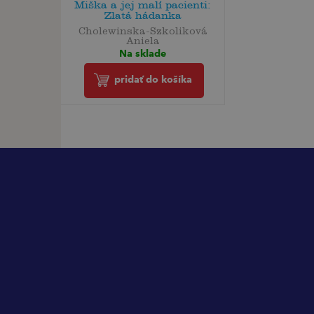
Miška a jej malí pacienti:
Zlatá hádanka
Cholewinska-Szkoliková
Aniela
Na sklade
pridať do košíka