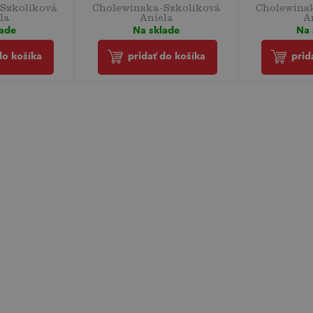
Szkoliková
Cholewinska-Szkoliková
Cholewins
la
Aniela
A
lade
Na sklade
Na 
do košíka
pridať do košíka
prid