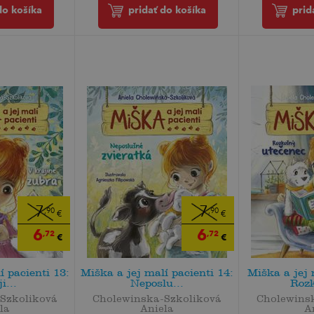
do košíka
pridať do košíka
prid
7
7
,90
,90
€
€
6
6
,72
,72
€
€
í pacienti 13:
Miška a jej malí pacienti 14:
Miška a jej 
i...
Neposlu...
Rozk
Szkoliková
Cholewinska-Szkoliková
Cholewins
la
Aniela
A