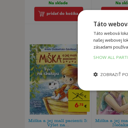
Na sklade
Na sk
pridať do košíka
pridať 
Táto webová
Táto webová lokal
našej webovej lok
zásadami používa
SHOW ALL PAR
ZOBRAZIŤ P
7
,90
€
6
,72
€
Miška a jej malí pacienti 5:
Miška a jej mal
Výlet na...
Nečaka