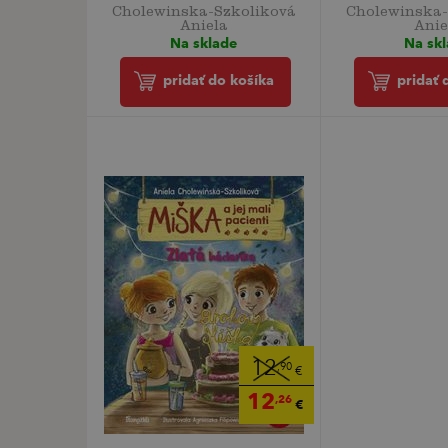
Cholewinska-Szkoliková
Cholewinska-
Aniela
Anie
Na sklade
Na sk
pridať do košíka
pridať 
12
,90
€
12
,26
€