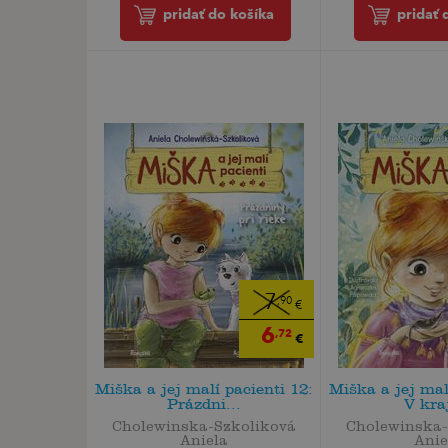
pridať do košíka
pridať 
7
,90
€
6
,72
€
Miška a jej malí pacienti 12:
Miška a jej mal
Prázdni...
V kraj
Cholewinska-Szkoliková
Cholewinska-
Aniela
Anie