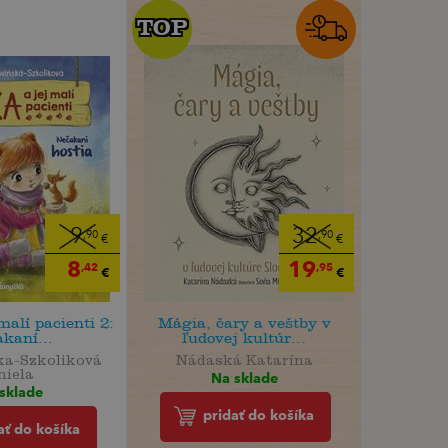
TOP
TOP
9
32
,90
,90
€
€
8
19
,42
,95
€
€
malí pacienti 2:
Mágia, čary a veštby v
kaní...
ľudovej kultúr...
ka-Szkoliková
Nádaská Katarína
niela
Na sklade
sklade
pridať do košíka
ať do košíka