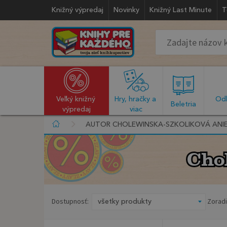
Knižný výpredaj
Novinky
Knižný Last Minute
T
Veľký knižný 
Hry, hračky a 
Odb
  Beletria  
výpredaj
viac
AUTOR CHOLEWINSKA-SZKOLIKOVÁ ANI
Cho
Cho
Dostupnosť:
Zoradi