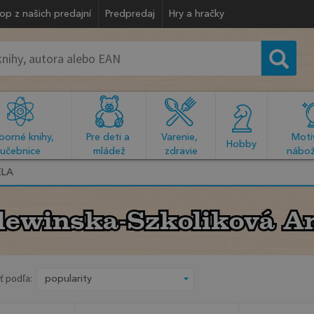
op z našich predajní
Predpredaj
Hry a hračky
orné knihy, 
Pre deti a 
Varenie, 
Motiv
  Hobby  
učebnice
mládež
zdravie
nábož
ELA
lewinska-Szkoliková An
lewinska-Szkoliková An
ť podľa: