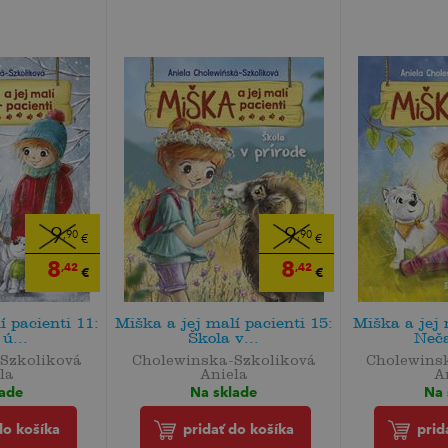
9
9
,90
,90
€
€
8
8
,42
,42
€
€
í pacienti 11:
Miška a jej malí pacienti 15:
Miška a jej 
ú...
Škola v...
Neča
Szkoliková
Cholewinska-Szkoliková
Cholewins
la
Aniela
A
lade
Na sklade
Na 
do košíka
pridať do košíka
prid