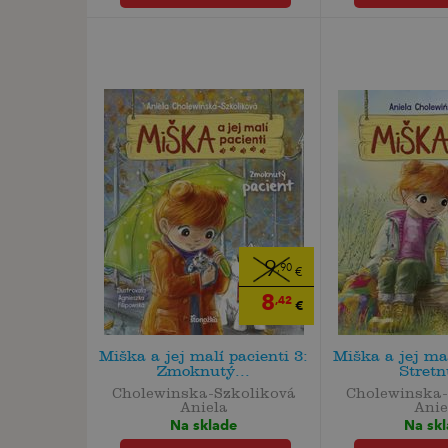
9
,90
€
8
,42
€
Miška a jej malí pacienti 3:
Miška a jej mal
Zmoknutý...
Stretn
Cholewinska-Szkoliková
Cholewinska-
Aniela
Anie
Na sklade
Na sk