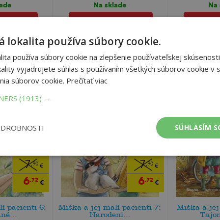
lade
Na sklade
Na 
do košíka
pridať do košíka
prid
 lokalita používa súbory cookie.
ita používa súbory cookie na zlepšenie používateľskej skúsenosti
ality vyjadrujete súhlas s používaním všetkých súborov cookie v s
nia súborov cookie.
Prečítať viac
TNERS
(1913) →
ODROBNOSTI
SÚHLASÍM S
7
7
,90
,90
€
€
6
6
,72
,72
€
€
í pacienti 6:
Miška a jej malí pacienti 7:
Miška a jej
né...
Narodeni...
Tajom