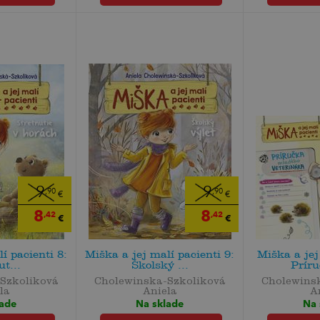
9
9
,90
,90
€
€
8
8
,42
,42
€
€
í pacienti 8:
Miška a jej malí pacienti 9:
Miška a jej
ut...
Školský ...
Príru
Szkoliková
Cholewinska-Szkoliková
Cholewins
la
Aniela
A
lade
Na sklade
Na 