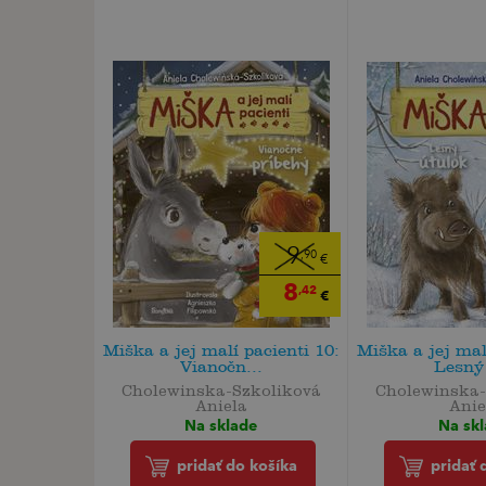
9
,90
€
8
,42
€
Miška a jej malí pacienti 10:
Miška a jej mal
Vianočn...
Lesný 
Cholewinska-Szkoliková
Cholewinska-
Aniela
Anie
Na sklade
Na sk
pridať do košíka
pridať 