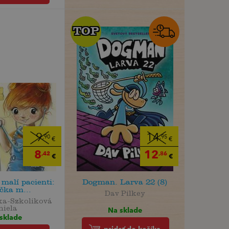
TOP
TOP
9
14
,90
,95
€
€
8
12
,42
,86
€
€
 malí pacienti:
Dogman. Larva 22 (8)
čka m...
Dav Pilkey
ka-Szkoliková
niela
Na sklade
sklade