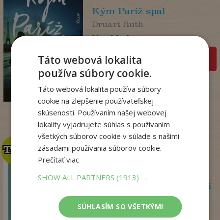
Kým Paríž spal
Druart Ruth
Na sklade
Táto webová lokalita
pridať do košíka
používa súbory cookie.
14
,90
€
Táto webová lokalita používa súbory
3
,95
€
cookie na zlepšenie používateľskej
skúsenosti. Používaním našej webovej
lokality vyjadrujete súhlas s používaním
všetkých súborov cookie v súlade s našimi
zásadami používania súborov cookie.
TOP
TOP
Prečítať viac
SHOW ALL PARTNERS
(1913) →
Psychoterapeutka v akcii
Perryová Philippa
SÚHLASÍM SO VŠETKÝMI
Na sklade