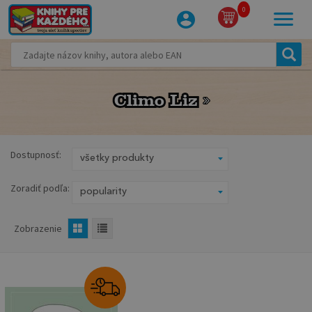
0
Climo Liz
Climo Liz
Dostupnosť:
Zoradiť podľa:
Zobrazenie