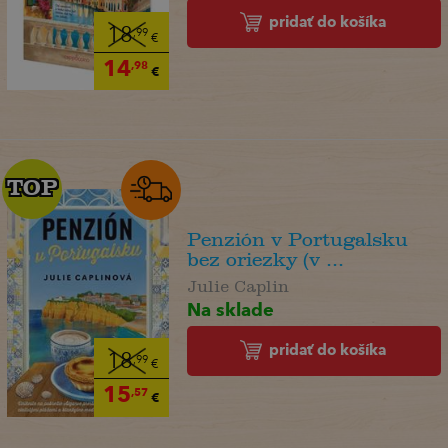
pridať do košíka
18
,99
€
14
,98
€
TOP
TOP
Penzión v Portugalsku
bez oriezky (v ...
Julie Caplin
Na sklade
pridať do košíka
18
,99
€
15
,57
€