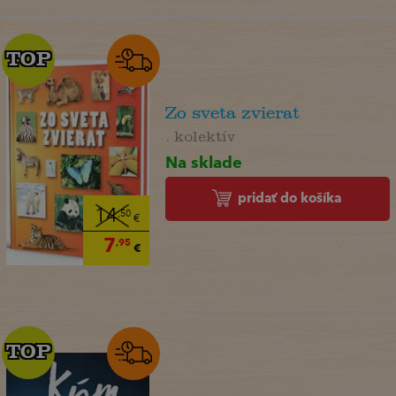
TOP
TOP
Zo sveta zvierat
. kolektív
Na sklade
pridať do košíka
14
,50
€
7
,95
€
TOP
TOP