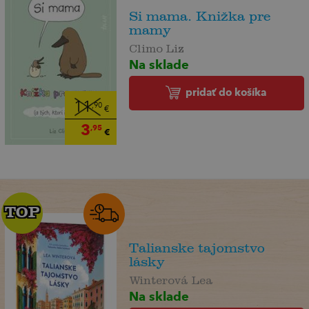
Si mama. Knižka pre
mamy
Climo Liz
Na sklade
pridať do košíka
11
,90
€
3
,95
€
TOP
TOP
Talianske tajomstvo
lásky
Winterová Lea
Na sklade