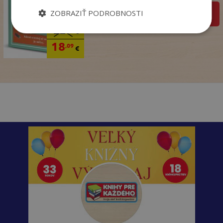
ZOBRAZIŤ PODROBNOSTI
pridať do košíka
22
,90
€
18
,09
€