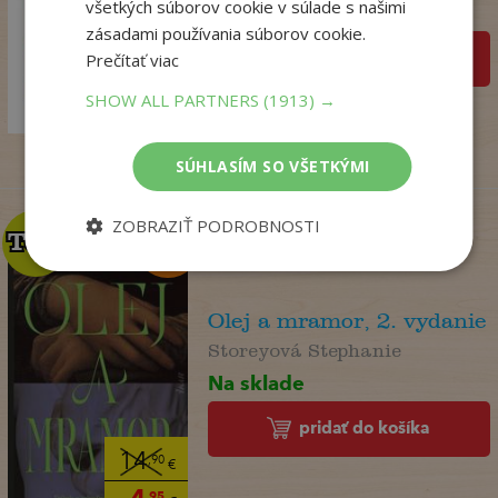
všetkých súborov cookie v súlade s našimi
Na sklade
zásadami používania súborov cookie.
pridať do košíka
Prečítať viac
18
,99
€
SHOW ALL PARTNERS
(1913) →
14
,98
€
SÚHLASÍM SO VŠETKÝMI
ZOBRAZIŤ PODROBNOSTI
TOP
TOP
Olej a mramor, 2. vydanie
Storeyová Stephanie
Na sklade
pridať do košíka
14
,90
€
,95