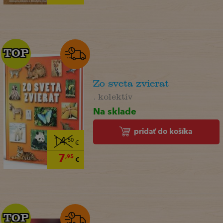
TOP
TOP
Zo sveta zvierat
. kolektív
Na sklade
pridať do košíka
14
,50
€
7
,95
€
TOP
TOP