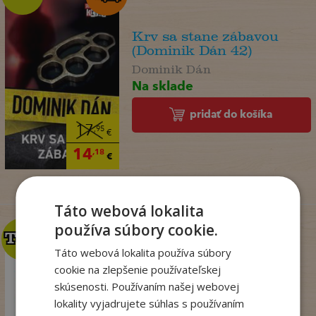
Krv sa stane zábavou
(Dominik Dán 42)
Dominik Dán
Na sklade
pridať do košíka
17
,95
€
14
,18
€
Táto webová lokalita
používa súbory cookie.
TOP
TOP
Táto webová lokalita používa súbory
cookie na zlepšenie používateľskej
Talianske tajomstvo
skúsenosti. Používaním našej webovej
lásky
lokality vyjadrujete súhlas s používaním
Winterová Lea