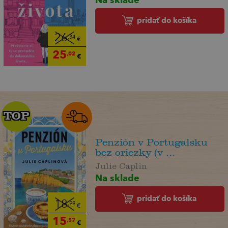
pridať do košíka
26
,34
€
25
,02
€
TOP
TOP
Penzión v Portugalsku
bez oriezky (v ...
Julie Caplin
Na sklade
pridať do košíka
18
,99
€
15
,57
€