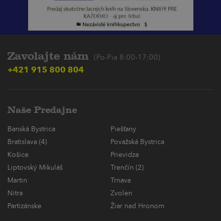
Zavolajte nám
(Po-Pia 8:00-17:00)
+421 915 800 804
Naše Predajne
Banská Bystrica
Piešťany
Bratislava (4)
Považská Bystrica
Košice
Prievidza
Liptovský Mikuláš
Trenčín (2)
Martin
Trnava
Nitra
Zvolen
Partizánske
Žiar nad Hronom