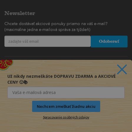
Newsletter
Chcete dostávať akciové ponuky priamo na váš e-mail?
(maximálne jedna e-mailová správa za týždeň)
Odoberať
Už nikdy nezmeškáte DOPRAVU ZDARMA a AKCIOVÉ
CENY 🙂📚
Nechcem zmeškať žiadnu akciu
Spracovanie osobných údajov
© 2016-2026 KNIHY PRE KAŽDÉHO s.r.o.