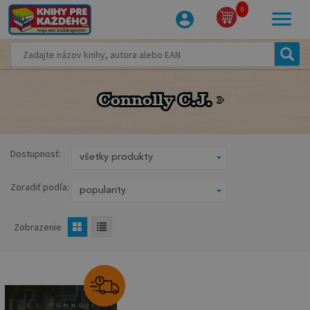
0
Connolly C.J.
Connolly C.J.
Dostupnosť:
Zoradiť podľa:
Zobrazenie