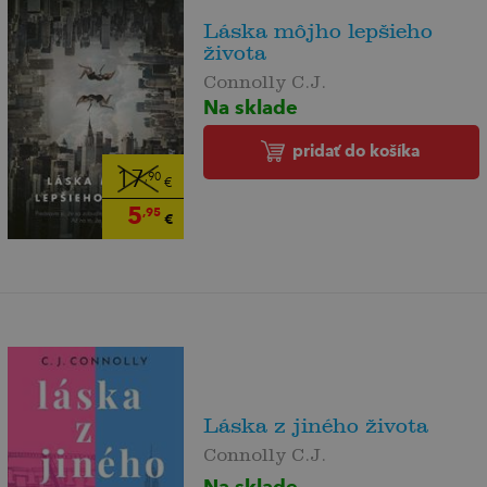
Láska môjho lepšieho
života
Connolly C.J.
Na sklade
pridať do košíka
17
,90
€
5
,95
€
Láska z jiného života
Connolly C.J.
Na sklade