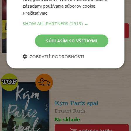
(Dominik Dán 42)
zásadami používania súborov cookie.
Dominik Dán
Prečítať viac
Na sklade
SHOW ALL PARTNERS
(1913) →
pridať do košíka
17
,95
€
SÚHLASÍM SO VŠETKÝMI
14
,18
€
ZOBRAZIŤ PODROBNOSTI
TOP
TOP
Kým Paríž spal
Druart Ruth
Na sklade