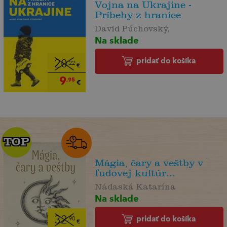
Vojna na Ukrajine -
Príbehy z hranice
David Púchovský,
Na sklade
pridať do košíka
20
,22
€
9
,95
€
TOP
TOP
Mágia, čary a veštby v
ľudovej kultúr...
Nádaská Katarína
Na sklade
pridať do košíka
32
,90
€