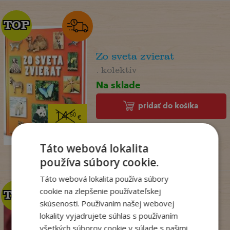
TOP
TOP
Zo sveta zvierat
. kolektív
Na sklade
pridať do košíka
14
,50
€
7
,95
€
Táto webová lokalita
používa súbory cookie.
Táto webová lokalita používa súbory
cookie na zlepšenie používateľskej
TOP
TOP
skúsenosti. Používaním našej webovej
lokality vyjadrujete súhlas s používaním
Krv sa stane zábavou
všetkých súborov cookie v súlade s našimi