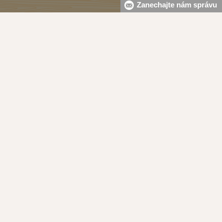
Zanechajte nám správu
Zásady ochrany osobných údajov čl.14
Informácie o cookies
Zmeniť nastavenia cookies
Newsletter
Chcete dostávať akciové ponuky priamo na váš e-mail?
(maximálne jedna e-mailová správa za týždeň)
Odoberať