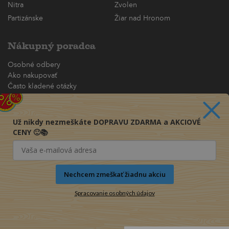
Nitra
Zvolen
Partizánske
Žiar nad Hronom
Nákupný poradca
Osobné odbery
Ako nakupovať
Často kladené otázky
Platba a doručenie
Obchodné podmienky
Reklamačný poriadok
Už nikdy nezmeškáte DOPRAVU ZDARMA a AKCIOVÉ
Reklamačný formulár
CENY 🙂📚
Formulár na odstúpenie od zmluvy
Knihy pre každého
Nechcem zmeškať žiadnu akciu
Náš príbeh
Spracovanie osobných údajov
Blog
Kariéra
Kontakt
Zásady ochrany osobných údajov čl.13