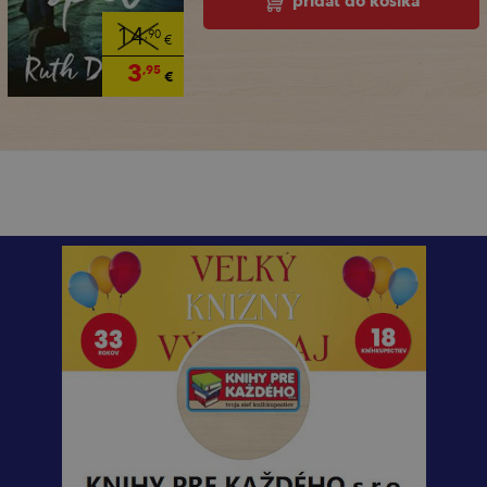
pridať do košíka
14
,90
€
3
,95
€