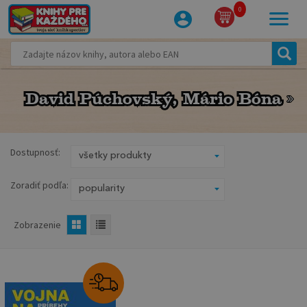
0
David Púchovský, Mário Bóna
David Púchovský, Mário Bóna
Dostupnosť:
Zoradiť podľa:
Zobrazenie