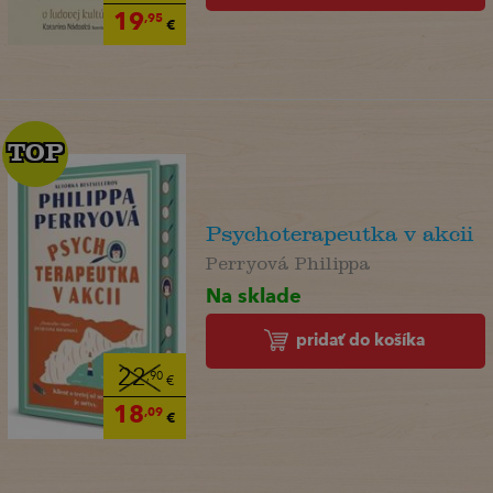
19
,95
€
TOP
TOP
Psychoterapeutka v akcii
Perryová Philippa
Na sklade
pridať do košíka
22
,90
€
18
,09
€