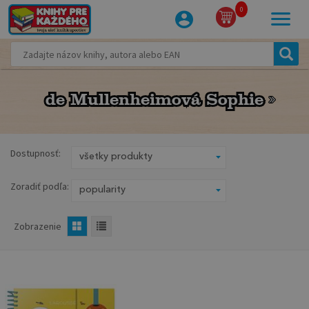
0
de Mullenheimová Sophie
de Mullenheimová Sophie
Dostupnosť:
Zoradiť podľa:
Zobrazenie