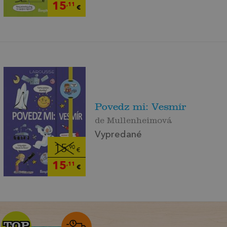
15
,11
€
Povedz mi: Vesmír
de Mullenheimová
Vypredané
15
,90
€
15
,11
€
TOP
TOP