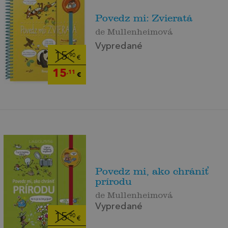
Povedz mi: Zvieratá
de Mullenheimová
Vypredané
15
,90
€
15
,11
€
Povedz mi, ako chrániť
prírodu
de Mullenheimová
Vypredané
15
,90
€