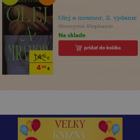
Olej a mramor, 2. vydanie
Storeyová Stephanie
Na sklade
pridať do košíka
14
,90
€
4
,95
€