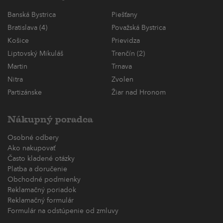
Banská Bystrica
Piešťany
Bratislava (4)
Považská Bystrica
Košice
Prievidza
Liptovský Mikuláš
Trenčín (2)
Martin
Trnava
Nitra
Zvolen
Partizánske
Žiar nad Hronom
Nákupný poradca
Osobné odbery
Ako nakupovať
Často kladené otázky
Platba a doručenie
Obchodné podmienky
Reklamačný poriadok
Reklamačný formulár
Formulár na odstúpenie od zmluvy