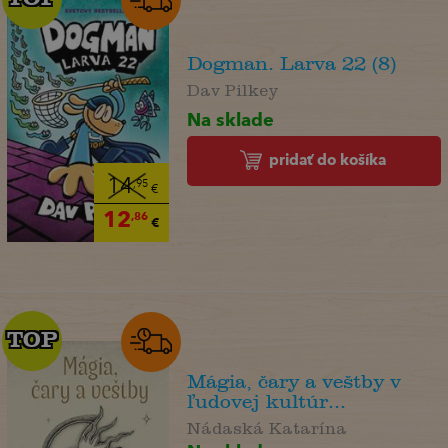
Dogman. Larva 22 (8)
Dav Pilkey
Na sklade
pridať do košíka
14
,95
€
12
,86
€
TOP
TOP
Mágia, čary a veštby v
ľudovej kultúr...
Nádaská Katarína