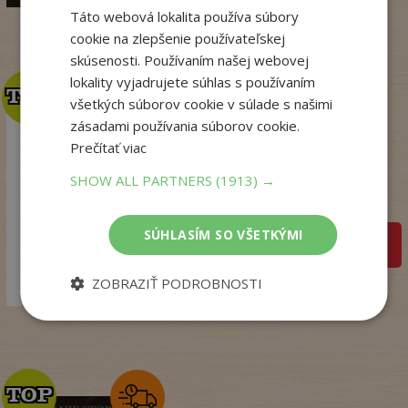
Táto webová lokalita používa súbory
cookie na zlepšenie používateľskej
skúsenosti. Používaním našej webovej
lokality vyjadrujete súhlas s používaním
TOP
TOP
všetkých súborov cookie v súlade s našimi
zásadami používania súborov cookie.
Talianske tajomstvo
Prečítať viac
lásky
SHOW ALL PARTNERS
(1913) →
Winterová Lea
Na sklade
SÚHLASÍM SO VŠETKÝMI
pridať do košíka
18
,99
€
ZOBRAZIŤ PODROBNOSTI
14
,98
€
TOP
TOP