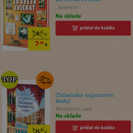
. kolektív
Na sklade
pridať do košíka
14
,50
€
7
,95
€
TOP
TOP
Talianske tajomstvo
lásky
Winterová Lea
Na sklade
pridať do košíka
18
,99
€