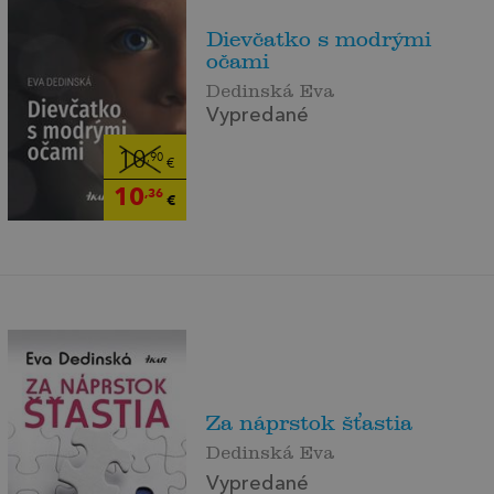
Dievčatko s modrými
očami
Dedinská Eva
Vypredané
10
,90
€
10
,36
€
Za náprstok šťastia
Dedinská Eva
Vypredané