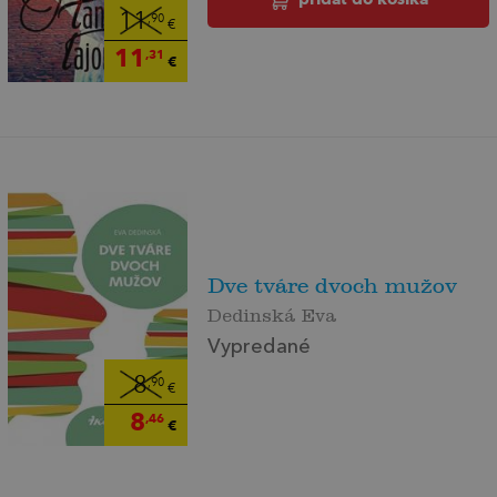
11
,90
€
11
,31
€
Dve tváre dvoch mužov
Dedinská Eva
Vypredané
8
,90
€
8
,46
€