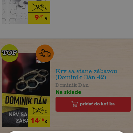
9
,90
€
9
,41
€
TOP
TOP
Krv sa stane zábavou
(Dominik Dán 42)
Dominik Dán
Na sklade
pridať do košíka
17
,95
€
14
,18
€