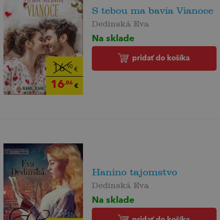
S tebou ma bavia Vianoce
Dedinská Eva
Na sklade
pridať do košíka
16
,90
€
16
,06
€
Hanino tajomstvo
Dedinská Eva
Na sklade
pridať do košíka