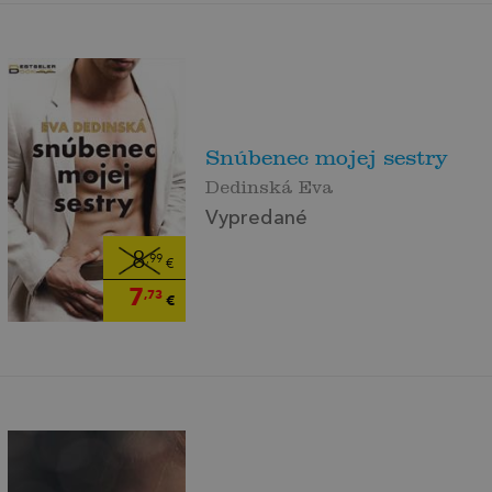
Snúbenec mojej sestry
Dedinská Eva
Vypredané
8
,99
€
7
,73
€