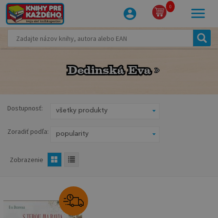
0
Dedinská Eva
Dedinská Eva
Dostupnosť:
Zoradiť podľa:
Zobrazenie