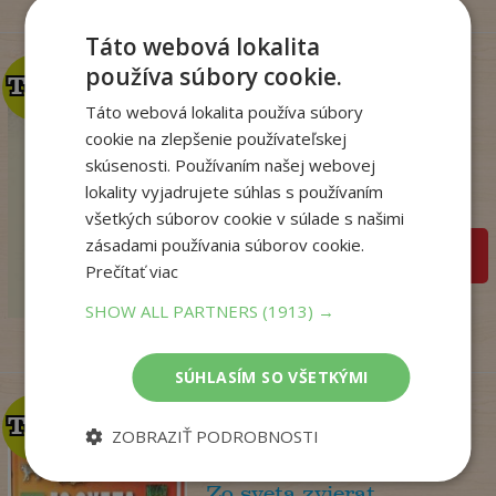
Táto webová lokalita
používa súbory cookie.
TOP
TOP
Táto webová lokalita používa súbory
Mágia, čary a veštby v
cookie na zlepšenie používateľskej
ľudovej kultúr...
skúsenosti. Používaním našej webovej
Nádaská Katarína
lokality vyjadrujete súhlas s používaním
Na sklade
všetkých súborov cookie v súlade s našimi
zásadami používania súborov cookie.
pridať do košíka
32
,90
€
Prečítať viac
19
,95
€
SHOW ALL PARTNERS
(1913) →
SÚHLASÍM SO VŠETKÝMI
TOP
TOP
ZOBRAZIŤ PODROBNOSTI
Zo sveta zvierat