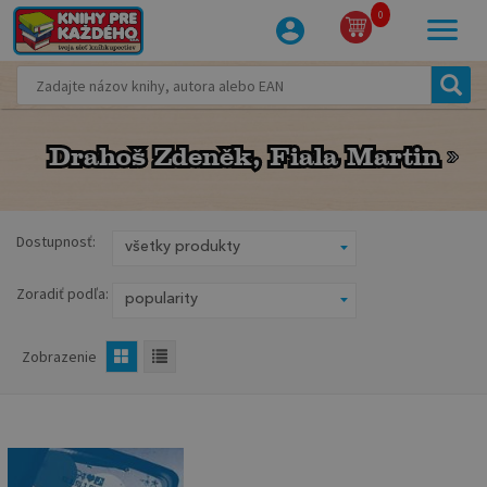
0
Drahoš Zdeněk, Fiala Martin
Drahoš Zdeněk, Fiala Martin
Dostupnosť:
Zoradiť podľa:
Zobrazenie