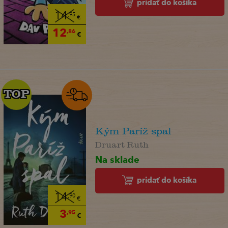
pridať do košíka
14
,95
€
12
,86
€
TOP
TOP
Kým Paríž spal
Druart Ruth
Na sklade
pridať do košíka
14
,90
€
3
,95
€