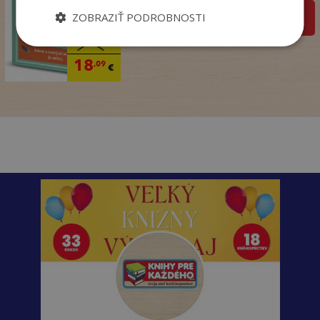
ZOBRAZIŤ PODROBNOSTI
pridať do košíka
22
,90
€
18
,09
€