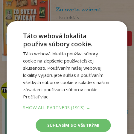
Zo sveta zvierat
. kolektív
Na sklade
Táto webová lokalita
pridať do košíka
používa súbory cookie.
14
,50
€
7
Táto webová lokalita používa súbory
,95
€
cookie na zlepšenie používateľskej
skúsenosti. Používaním našej webovej
lokality vyjadrujete súhlas s používaním
všetkých súborov cookie v súlade s našimi
TOP
TOP
zásadami používania súborov cookie.
Prečítať viac
SHOW ALL PARTNERS
(1913) →
Psychoterapeutka v akcii
Perryová Philippa
SÚHLASÍM SO VŠETKÝMI
Na sklade