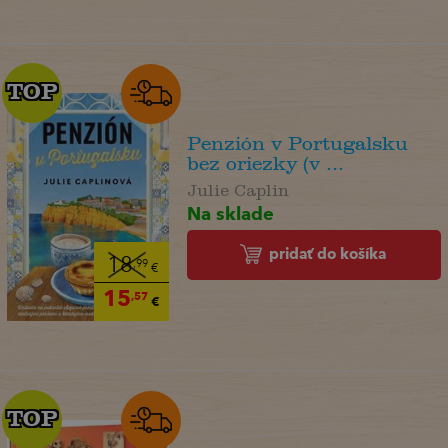
TOP
TOP
Penzión v Portugalsku
bez oriezky (v ...
Julie Caplin
Na sklade
pridať do košíka
18
,99
€
15
,57
€
TOP
TOP