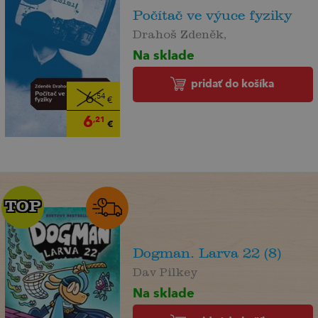
Počítač ve výuce fyziky
Drahoš Zdeněk,
Na sklade
pridať do košíka
6
,54
€
6
,21
€
TOP
TOP
Dogman. Larva 22 (8)
Dav Pilkey
Na sklade