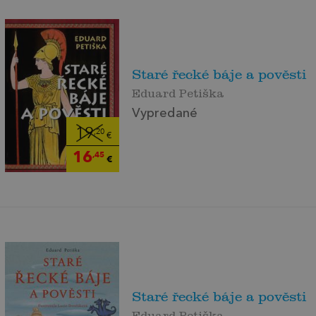
Staré řecké báje a pověsti
Eduard Petiška
Vypredané
19
,20
€
16
,45
€
Staré řecké báje a pověsti
Eduard Petiška