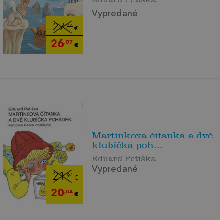
Vypredané
27
,44
€
26
,07
€
Martínkova čítanka a dvě
klubíčka poh...
Eduard Petiška
Vypredané
21
,94
€
20
,84
€