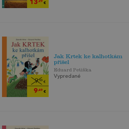
13
,29
€
Jak Krtek ke kalhotkám
přišel
Eduard Petiška
Vypredané
9
,99
€
9
,49
€