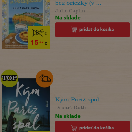
bez oriezky (v ...
Julie Caplin
Na sklade
pridať do košíka
18
,99
€
15
,57
€
TOP
TOP
Kým Paríž spal
Druart Ruth
Na sklade
pridať do košíka