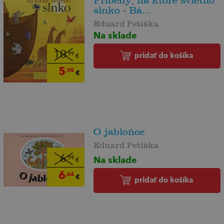
Príbehy, na ktoré svietilo
slnko - Bá...
Eduard Petiška
Na sklade
10
pridať do košíka
,99
€
5
,95
€
O jabloňce
Eduard Petiška
6
Na sklade
,99
€
6
,64
€
pridať do košíka