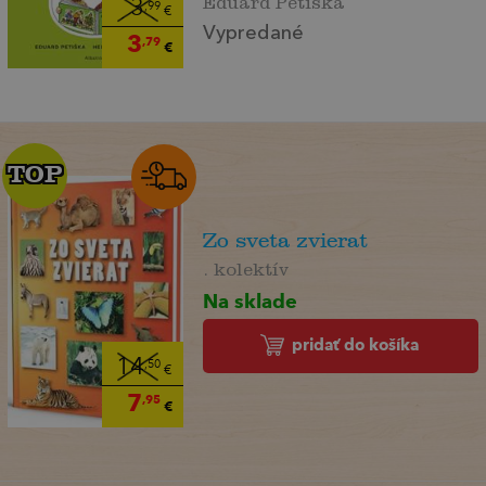
3
,99
€
Vypredané
3
,79
€
TOP
TOP
Zo sveta zvierat
. kolektív
Na sklade
pridať do košíka
14
,50
€
7
,95
€