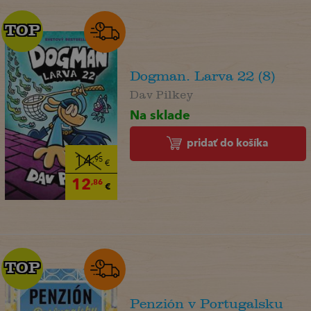
TOP
TOP
Dogman. Larva 22 (8)
Dav Pilkey
Na sklade
pridať do košíka
14
,95
€
12
,86
€
TOP
TOP
Penzión v Portugalsku