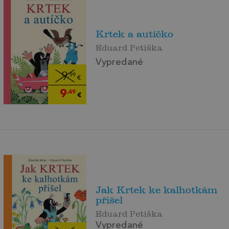
Krtek a autíčko
Eduard Petiška
Vypredané
9
,99
€
9
,49
€
Jak Krtek ke kalhotkám
přišel
Eduard Petiška
Vypredané