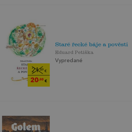
Staré řecké báje a pověsti
Eduard Petiška
Vypredané
21
,89
€
20
,80
€