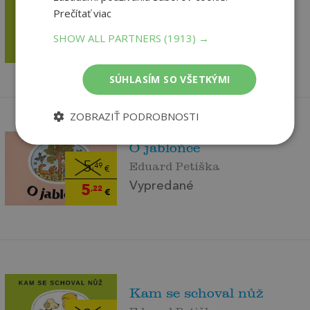
Kam se schoval nůž
Prečítať viac
Eduard Petiška
5
,49
€
SHOW ALL PARTNERS
(1913) →
Vypredané
5
,22
€
SÚHLASÍM SO VŠETKÝMI
ZOBRAZIŤ PODROBNOSTI
O jabloňce
Eduard Petiška
5
,49
€
Vypredané
5
,22
€
Kam se schoval nůž
Eduard Petiška