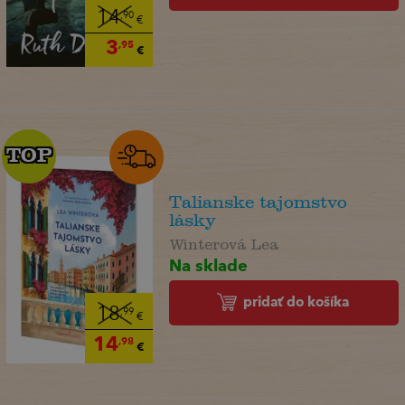
14
,90
€
3
,95
€
TOP
TOP
Talianske tajomstvo
lásky
Winterová Lea
Na sklade
pridať do košíka
18
,99
€
14
,98
€