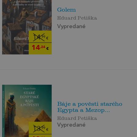
Golem
Eduard Petiška
Vypredané
14
,99
€
14
,24
€
Báje a pověsti starého
Egypta a Mezop...
Eduard Petiška
Vypredané
13
,99
€