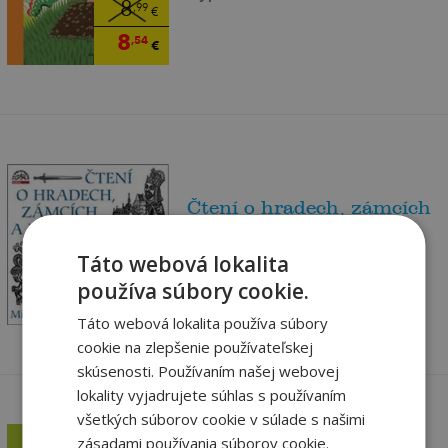
8
,99
€
8
,54
€
Čtení o hradech, zámcích
a městech (2...
Eduard Petiška
Táto webová lokalita
7
,43
€
Vypredané
používa súbory cookie.
7
,06
€
Táto webová lokalita používa súbory
cookie na zlepšenie používateľskej
skúsenosti. Používaním našej webovej
lokality vyjadrujete súhlas s používaním
všetkých súborov cookie v súlade s našimi
zásadami používania súborov cookie.