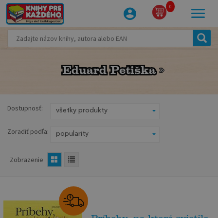
0
Eduard Petiška
Eduard Petiška
Dostupnosť:
Zoradiť podľa:
Zobrazenie