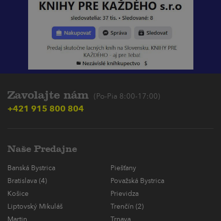
Zavolajte nám
(Po-Pia 8:00-17:00)
+421 915 800 804
Naše Predajne
Banská Bystrica
Piešťany
Bratislava (4)
Považská Bystrica
Košice
Prievidza
Liptovský Mikuláš
Trenčín (2)
Martin
Trnava