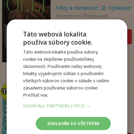
Olej a mramor, 2. vydanie
Storeyová Stephanie
Na sklade
Táto webová lokalita
pridať do košíka
používa súbory cookie.
14
,90
€
Táto webová lokalita používa súbory
4
,95
€
cookie na zlepšenie používateľskej
skúsenosti. Používaním našej webovej
lokality vyjadrujete súhlas s používaním
všetkých súborov cookie v súlade s našimi
zásadami používania súborov cookie.
TOP
TOP
Prečítať viac
SHOW ALL PARTNERS
(1913) →
Dogman. Larva 22 (8)
Dav Pilkey
SÚHLASÍM SO VŠETKÝMI
Na sklade