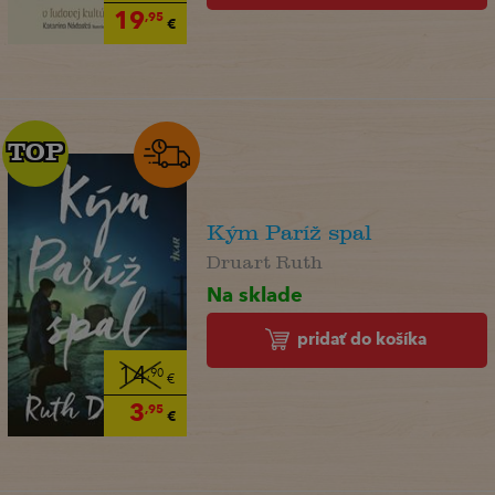
19
,95
€
TOP
TOP
Kým Paríž spal
Druart Ruth
Na sklade
pridať do košíka
14
,90
€
3
,95
€