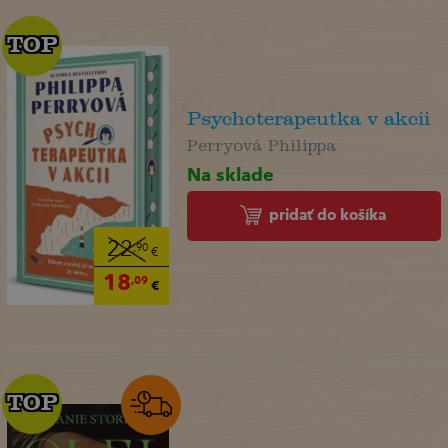
TOP
TOP
Psychoterapeutka v akcii
Perryová Philippa
Na sklade
pridať do košíka
22
,90
€
18
,09
€
TOP
TOP