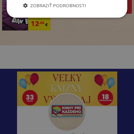
ZOBRAZIŤ PODROBNOSTI
pridať do košíka
14
,95
€
12
,86
€