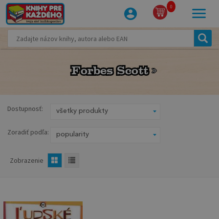
0
Forbes Scott
Forbes Scott
Dostupnosť:
Zoradiť podľa:
Zobrazenie