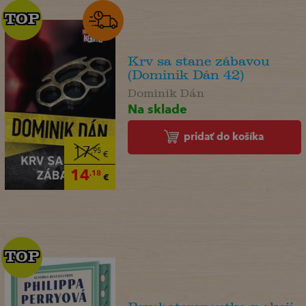
TOP
TOP
Krv sa stane zábavou
(Dominik Dán 42)
Dominik Dán
Na sklade
pridať do košíka
17
,95
€
14
,18
€
TOP
TOP