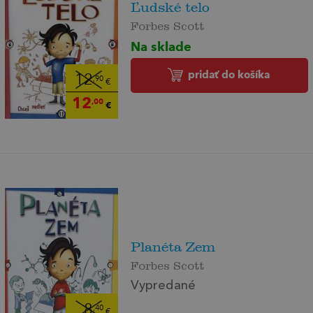
Ľudské telo
Forbes Scott
Na sklade
pridať do košíka
12
,90
€
12
,00
€
Planéta Zem
Forbes Scott
Vypredané
8
,40
€