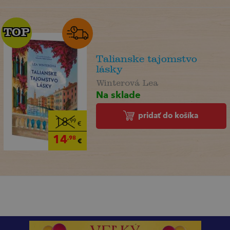
TOP
TOP
Talianske tajomstvo
lásky
Winterová Lea
Na sklade
pridať do košíka
18
,99
€
14
,98
€