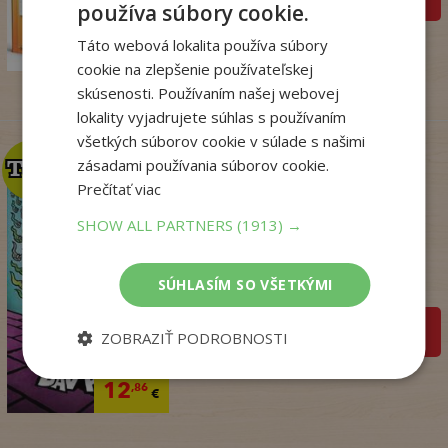
používa súbory cookie.
14
,50
€
Táto webová lokalita používa súbory
7
,95
€
cookie na zlepšenie používateľskej
skúsenosti. Používaním našej webovej
lokality vyjadrujete súhlas s používaním
všetkých súborov cookie v súlade s našimi
zásadami používania súborov cookie.
TOP
TOP
Prečítať viac
SHOW ALL PARTNERS
(1913) →
Dogman. Larva 22 (8)
Dav Pilkey
SÚHLASÍM SO VŠETKÝMI
Na sklade
pridať do košíka
ZOBRAZIŤ PODROBNOSTI
14
,95
€
12
,86
€