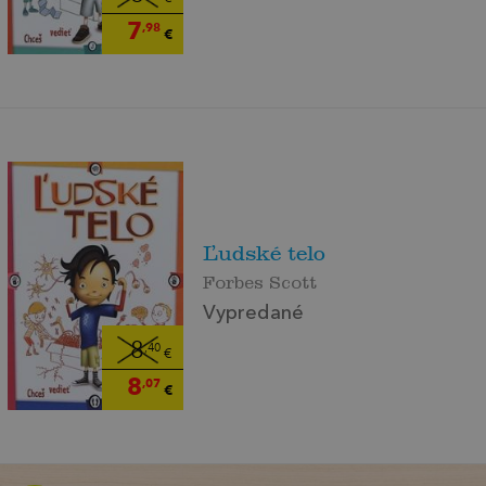
7
,98
€
Ľudské telo
Forbes Scott
Vypredané
8
,40
€
8
,07
€