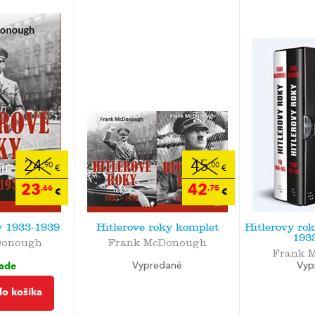
24
45
,90
,00
€
€
23
42
,66
,75
€
€
y 1933-1939
Hitlerove roky komplet
Hitlerovy ro
1933
Donough
Frank McDonough
Frank 
lade
Vypredané
Vyp
do košíka