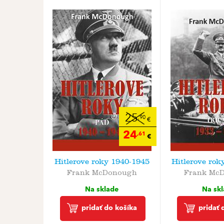
25
,90
€
24
,61
€
Hitlerove roky 1940-1945
Hitlerove rok
Frank McDonough
Frank Mc
Na sklade
Na sk
pridať do košíka
pridať 