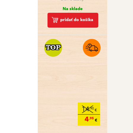
Na sklade
pridať do košíka
TOP
TOP
14
,90
€
4
,95
€