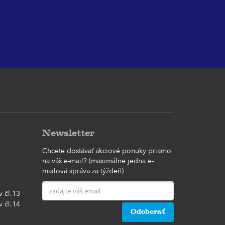
Newsletter
Chcete dostávať akciové ponuky priamo
na váš e-mail? (maximálne jedna e-
mailová správa za týždeň)
 čl.13
 čl.14
Odoberať