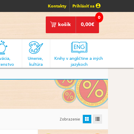
Kontakty
Prihlásiť sa
0
košík
0,00
€
ácia, 
Umenie, 
Knihy v angličtine a iných 
enstvo
kultúra
jazykoch
Zobrazenie