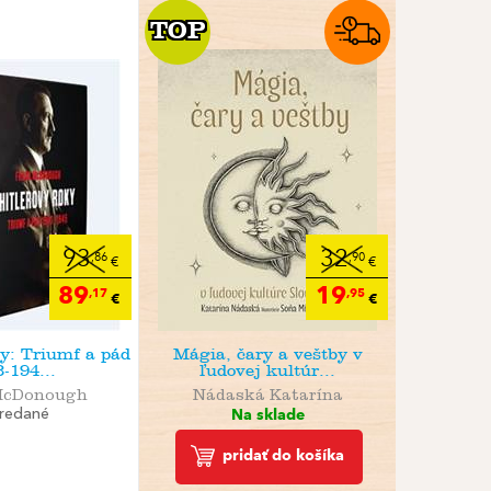
TOP
TOP
93
32
,86
,90
€
€
89
19
,17
,95
€
€
ky: Triumf a pád
Mágia, čary a veštby v
-194...
ľudovej kultúr...
McDonough
Nádaská Katarína
Na sklade
redané
pridať do košíka