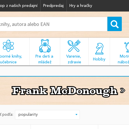
op z našich predajní
Predpredaj
Hry a hračky
orné knihy, 
Pre deti a 
Varenie, 
Motiv
  Hobby  
učebnice
mládež
zdravie
nábož
Frank McDonough
Frank McDonough
ť podľa: