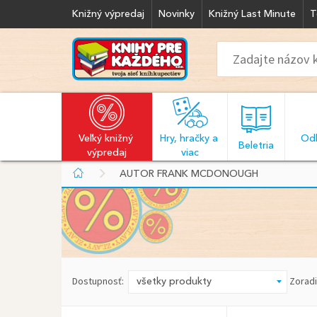
Knižný výpredaj
Novinky
Knižný Last Minute
T
Veľký knižný 
Hry, hračky a 
Odb
  Beletria  
výpredaj
viac
AUTOR FRANK MCDONOUGH
Dostupnosť:
Zoradi