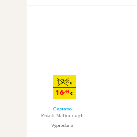
17
,30
€
16
,44
€
Gestapo
Frank McDonough
Vypredané