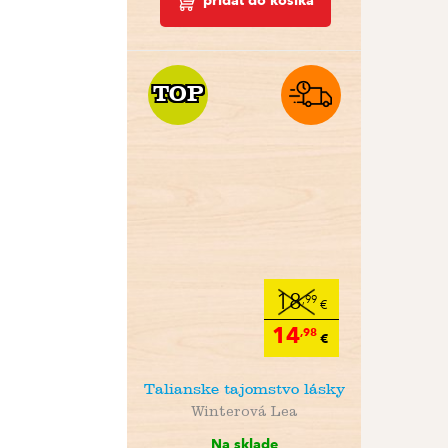
pridať do košíka
TOP
TOP
18
,99
€
14
,98
€
Talianske tajomstvo lásky
Winterová Lea
Na sklade