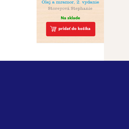
Olej a mramor, 2. vydanie
Storeyová Stephanie
Na sklade
pridať do košíka