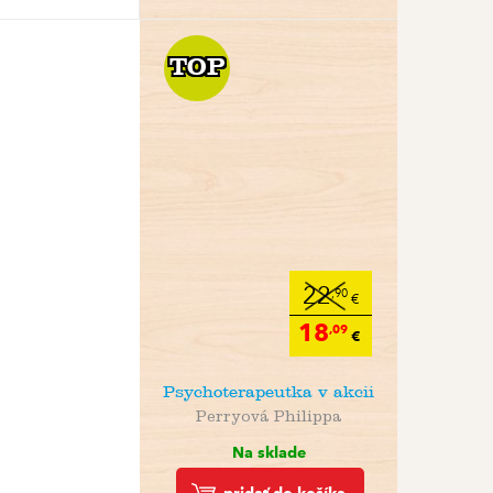
TOP
TOP
22
,90
€
18
,09
€
Psychoterapeutka v akcii
Perryová Philippa
Na sklade