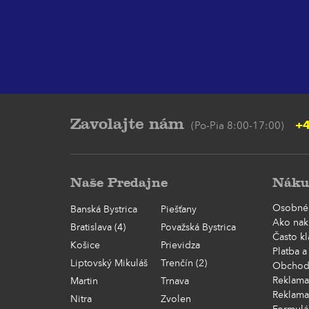
Zavolajte nám
+4
(Po-Pia 8:00-17:00)
Naše Predajne
Náku
Osobné
Banská Bystrica
Piešťany
Ako nak
Bratislava (4)
Považská Bystrica
Často k
Košice
Prievidza
Platba a
Liptovský Mikuláš
Trenčín (2)
Obchod
Reklama
Martin
Trnava
Reklama
Nitra
Zvolen