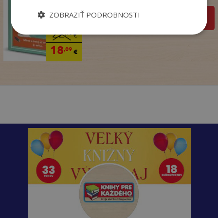
ZOBRAZIŤ PODROBNOSTI
pridať do košíka
22
,90
€
18
,09
€