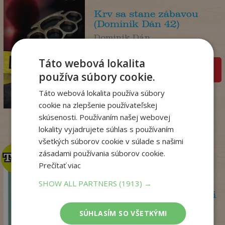
Krv sa stane zábavou
(Dominik Dán 42)
Dominik Dán
Na sklade
Táto webová lokalita
pridať do košíka
používa súbory cookie.
17
,95
€
Táto webová lokalita používa súbory
14
,18
€
cookie na zlepšenie používateľskej
skúsenosti. Používaním našej webovej
lokality vyjadrujete súhlas s používaním
všetkých súborov cookie v súlade s našimi
zásadami používania súborov cookie.
TOP
TOP
Prečítať viac
SHOW ALL PARTNERS
(1913) →
Psychoterapeutka v akcii
Perryová Philippa
SÚHLASÍM SO VŠETKÝMI
Na sklade