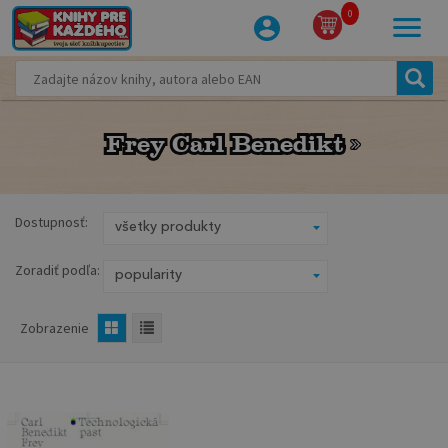
0
Frey Carl Benedikt
Frey Carl Benedikt
Dostupnosť:
Zoradiť podľa:
Zobrazenie