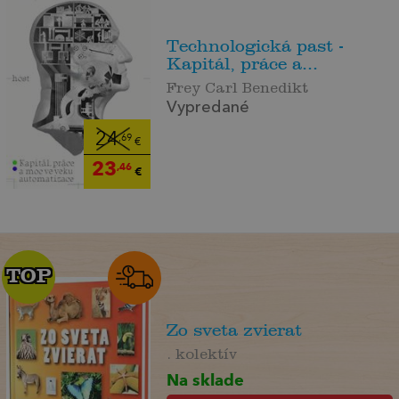
Technologická past -
Kapitál, práce a...
Frey Carl Benedikt
Vypredané
24
,69
€
23
,46
€
TOP
TOP
Zo sveta zvierat
. kolektív
Na sklade