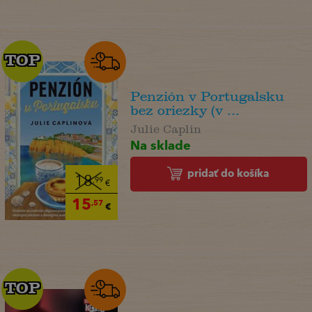
TOP
TOP
Penzión v Portugalsku
bez oriezky (v ...
Julie Caplin
Na sklade
pridať do košíka
18
,99
€
15
,57
€
TOP
TOP