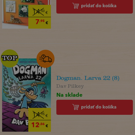
pridať do košíka
14
,50
€
7
,95
€
TOP
TOP
Dogman. Larva 22 (8)
Dav Pilkey
Na sklade
pridať do košíka
14
,95
€
12
,86
€