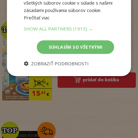
všetkých súborov cookie v súlade s našimi
zásadami používania súborov cookie.
Prečítať viac
SHOW ALL PARTNERS
(1913) →
TOP
TOP
Penzión v Portugalsku
SÚHLASÍM SO VŠETKÝMI
bez oriezky (v ...
Julie Caplin
ZOBRAZIŤ PODROBNOSTI
Na sklade
pridať do košíka
18
,99
€
15
,57
€
TOP
TOP