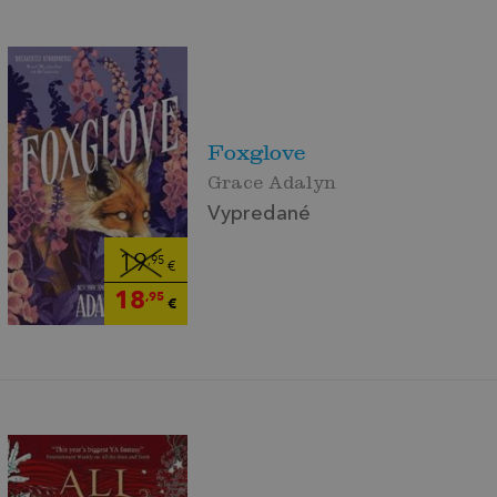
Foxglove
Grace Adalyn
Vypredané
19
,95
€
18
,95
€