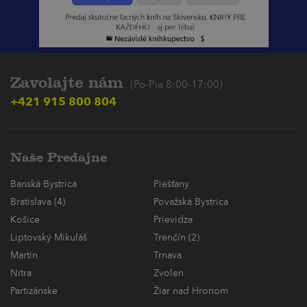
Zavolajte nám
(Po-Pia 8:00-17:00)
+421 915 800 804
Naše Predajne
Banská Bystrica
Piešťany
Bratislava (4)
Považská Bystrica
Košice
Prievidza
Liptovský Mikuláš
Trenčín (2)
Martin
Trnava
Nitra
Zvolen
Partizánske
Žiar nad Hronom