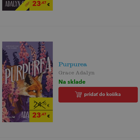
23
,47
€
Purpurea
Grace Adalyn
Na sklade
pridať do košíka
24
,70
€
23
,47
€