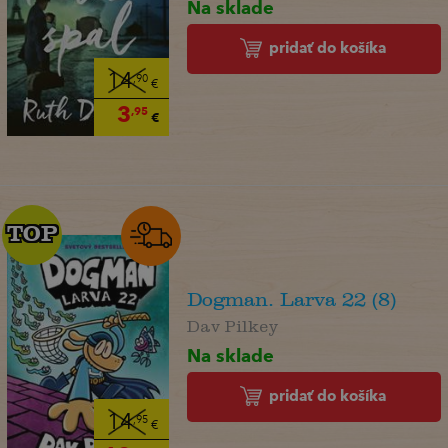
Na sklade
pridať do košíka
14
,90
€
3
,95
€
TOP
TOP
Dogman. Larva 22 (8)
Dav Pilkey
Na sklade
pridať do košíka
14
,95
€