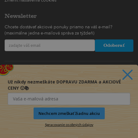
Zmeniť nastavenia cookies
Newsletter
Chcete dostávať akciové ponuky priamo na váš e-mail?
(maximálne jedna e-mailová správa za týždeň)
Odoberať
Už nikdy nezmeškáte DOPRAVU ZDARMA a AKCIOVÉ
CENY 🙂📚
Nechcem zmeškať žiadnu akciu
Spracovanie osobných údajov
© 2016-2026 KNIHY PRE KAŽDÉHO s.r.o.