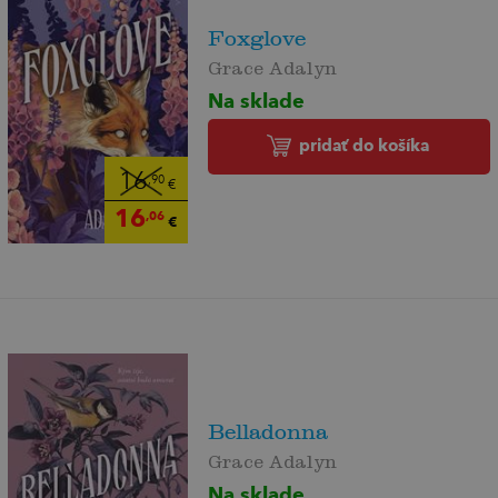
Foxglove
Grace Adalyn
Na sklade
pridať do košíka
16
,90
€
16
,06
€
Belladonna
Grace Adalyn
Na sklade