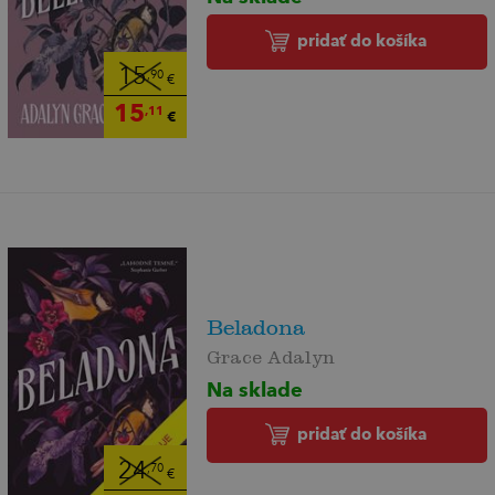
pridať do košíka
15
,90
€
15
,11
€
Beladona
Grace Adalyn
Na sklade
pridať do košíka
24
,70
€