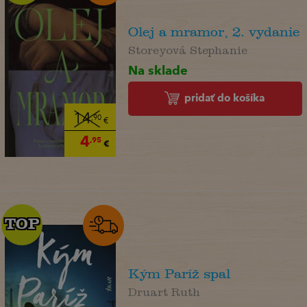
Olej a mramor, 2. vydanie
Storeyová Stephanie
Na sklade
pridať do košíka
14
,90
€
4
,95
€
TOP
TOP
Kým Paríž spal
Druart Ruth