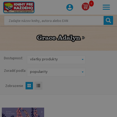
0
Grace Adalyn
Grace Adalyn
Dostupnosť:
Zoradiť podľa:
Zobrazenie