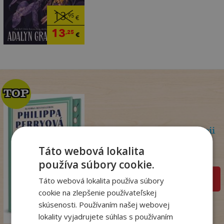
13
,95
€
13
,25
€
TOP
TOP
Psychoterapeutka v akcii
Perryová Philippa
Táto webová lokalita
Na sklade
používa súbory cookie.
pridať do košíka
Táto webová lokalita používa súbory
cookie na zlepšenie používateľskej
22
,90
€
skúsenosti. Používaním našej webovej
18
,09
€
lokality vyjadrujete súhlas s používaním