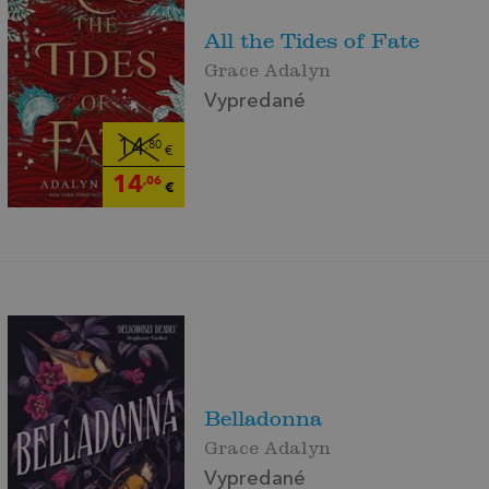
All the Tides of Fate
Grace Adalyn
Vypredané
14
,80
€
14
,06
€
Belladonna
Grace Adalyn
Vypredané