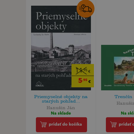
11
,95
€
5
,95
€
Priemyselné objekty na
Trenčín 
starých pohľad...
Hanuši
Hanušin Ján
Na sk
Na sklade
pridať 
pridať do košíka