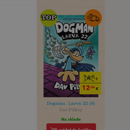
TOP
TOP
14
,95
€
12
,86
€
Dogman. Larva 22 (8)
Dav Pilkey
Na sklade