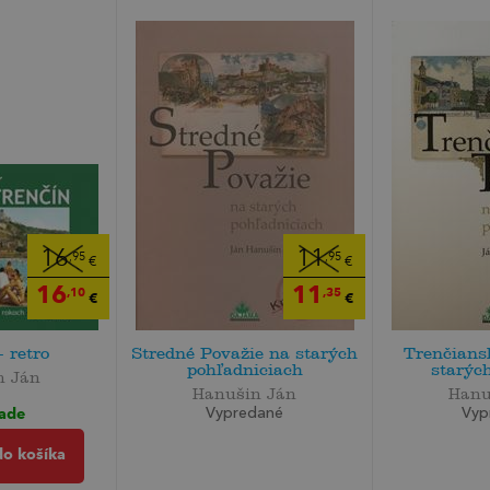
16
11
,95
,95
€
€
16
11
,10
,35
€
€
- retro
Stredné Považie na starých
Trenčians
pohľadniciach
starých
n Ján
Hanušin Ján
Hanu
lade
Vypredané
Vyp
do košíka