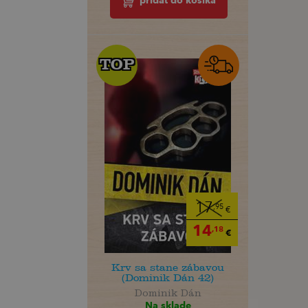
pridať do košíka
TOP
TOP
17
,95
€
14
,18
€
Krv sa stane zábavou
(Dominik Dán 42)
Dominik Dán
Na sklade