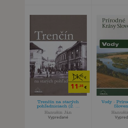
11
,95
€
11
,35
€
Trenčín na starých
Vody - Prír
pohľadniciach (2. ...
Slove
Hanušin Ján
Hanuši
Vypredané
Vypre