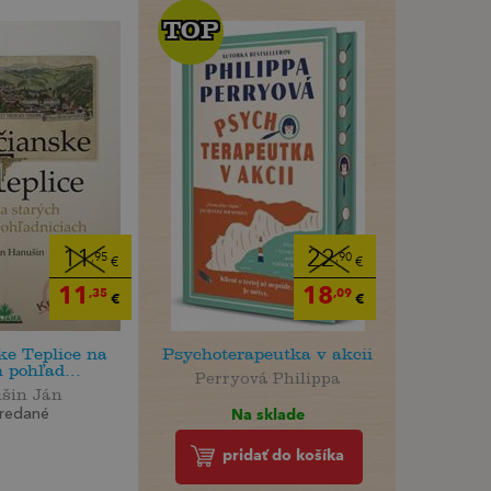
TOP
TOP
11
22
,95
,90
€
€
11
18
,35
,09
€
€
ke Teplice na
Psychoterapeutka v akcii
 pohľad...
Perryová Philippa
šin Ján
Na sklade
redané
pridať do košíka