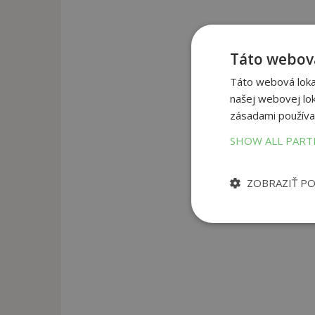
Táto webová
Táto webová lokal
našej webovej lok
zásadami používa
SHOW ALL PAR
ZOBRAZIŤ P