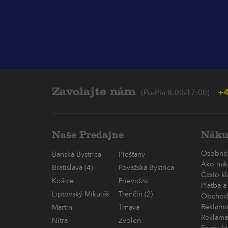
Zavolajte nám
+4
(Po-Pia 8:00-17:00)
Naše Predajne
Náku
Osobné
Banská Bystrica
Piešťany
Ako nak
Bratislava (4)
Považská Bystrica
Často k
Košice
Prievidza
Platba a
Liptovský Mikuláš
Trenčín (2)
Obchod
Reklama
Martin
Trnava
Reklama
Nitra
Zvolen