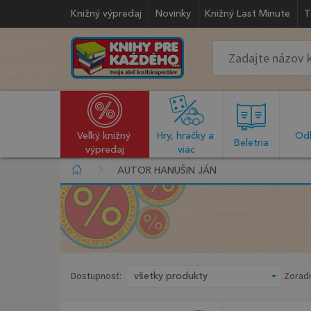
Knižný výpredaj
Novinky
Knižný Last Minute
T
Veľký knižný 
Hry, hračky a 
Odb
  Beletria  
výpredaj
viac
AUTOR HANUŠIN JÁN
Dostupnosť:
Zoradi