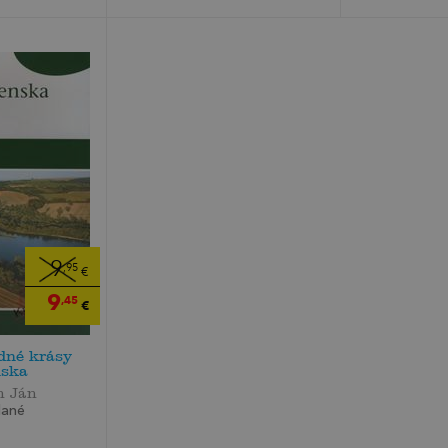
9
,95
€
9
,45
€
odné krásy
nska
n Ján
dané