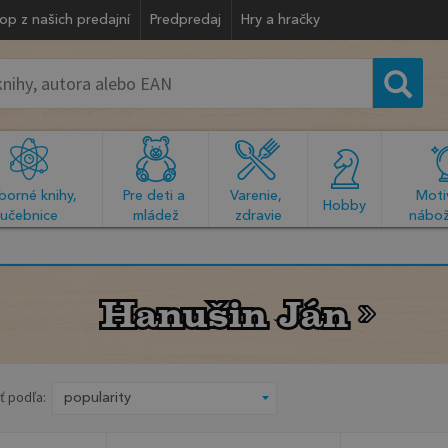
op z našich predajní
Predpredaj
Hry a hračky
orné knihy, 
Pre deti a 
Varenie, 
Motiv
  Hobby  
učebnice
mládež
zdravie
nábož
Hanušin Ján
Hanušin Ján
ť podľa: