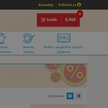
Kontakty
Prihlásiť sa
0
košík
0,00
€
ácia, 
Umenie, 
Knihy v angličtine a iných 
enstvo
kultúra
jazykoch
Zobrazenie