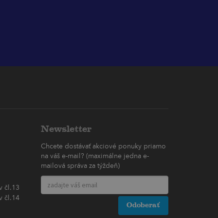
Newsletter
Chcete dostávať akciové ponuky priamo
na váš e-mail? (maximálne jedna e-
mailová správa za týždeň)
 čl.13
 čl.14
Odoberať