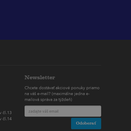
Newsletter
Chcete dostávať akciové ponuky priamo
na váš e-mail? (maximálne jedna e-
mailová správa za týždeň)
 čl.13
 čl.14
Odoberať