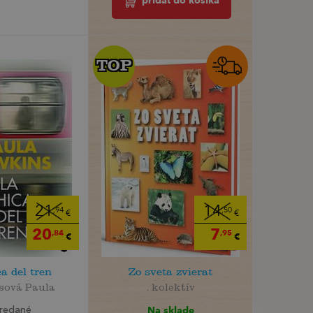
pridať do košíka
TOP
TOP
21
14
,94
,50
€
€
20
7
,84
,95
€
€
a del tren
Zo sveta zvierat
sová Paula
. kolektív
Na sklade
redané