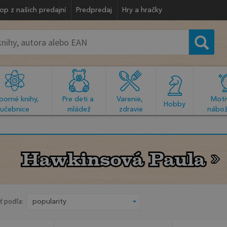
op z našich predajní
Predpredaj
Hry a hračky
orné knihy, 
Pre deti a 
Varenie, 
Motiv
  Hobby  
učebnice
mládež
zdravie
nábož
Hawkinsová Paula
Hawkinsová Paula
ť podľa: