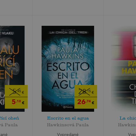
5
28
,45
,15
€
€
5
26
,18
,74
€
€
ící oheň
Escrito en el agua
La chic
á Paula
Hawkinsová Paula
Hawkin
dané
Vypredané
Vyp