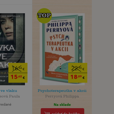
TOP
TOP
16
22
,44
,90
€
€
15
18
,62
,09
€
€
 ve vlaku
Psychoterapeutka v akcii
sová Paula
Perryová Philippa
Na sklade
redané