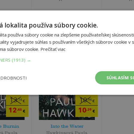
 lokalita používa súbory cookie.
ita používa súbory cookie na zlepšenie používateľskej skúsenosti
ality vyjadrujete súhlas s používaním všetkých súborov cookie v s
nia súborov cookie.
Prečítať viac
TNERS
(1913) →
ODROBNOSTI
SÚHLASÍM S
13
10
,14
,94
€
€
12
10
,48
,39
€
€
e Burnin
Into the Water
á Paula
Hawkinsová Paula