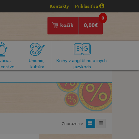
Kontakty
Prihlásiť sa
0
košík
0,00
€
ácia, 
Umenie, 
Knihy v angličtine a iných 
enstvo
kultúra
jazykoch
Zobrazenie