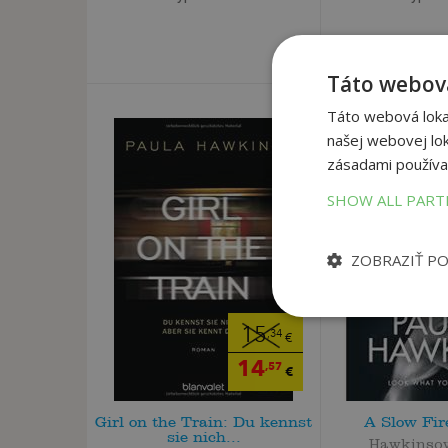
Táto webová
Táto webová lokal
našej webovej lok
zásadami používa
SHOW ALL PAR
ZOBRAZIŤ P
15
,34
€
14
,57
€
Girl on the Train: Du kennst
A Slow Fir
sie nich...
Hawkinsov