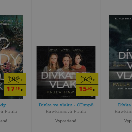
18
16
,09
,44
€
€
17
15
,19
,62
€
€
ody
Dívka ve vlaku - CDmp3
Dívka
á Paula
Hawkinsová Paula
Hawkin
dané
Vypredané
Vyp