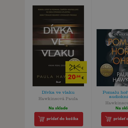
21
,94
€
20
,84
€
Dívka ve vlaku
Pomalu hoří
audiokn
Hawkinsová Paula
Hawkinsov
Na sklade
Na sk
pridať do košíka
pridať 