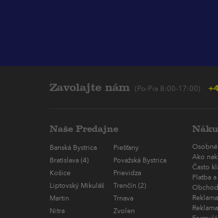
Zavolajte nám
+4
(Po-Pia 8:00-17:00)
Naše Predajne
Náku
Osobné
Banská Bystrica
Piešťany
Ako nak
Bratislava (4)
Považská Bystrica
Často k
Košice
Prievidza
Platba a
Liptovský Mikuláš
Trenčín (2)
Obchod
Reklama
Martin
Trnava
Reklama
Nitra
Zvolen