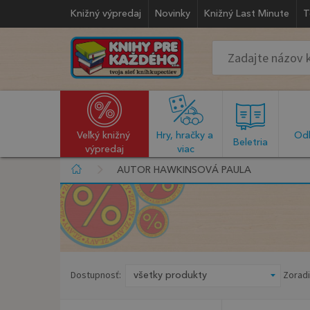
Knižný výpredaj
Novinky
Knižný Last Minute
T
Veľký knižný 
Hry, hračky a 
Odb
  Beletria  
výpredaj
viac
AUTOR HAWKINSOVÁ PAULA
Dostupnosť:
Zoradi