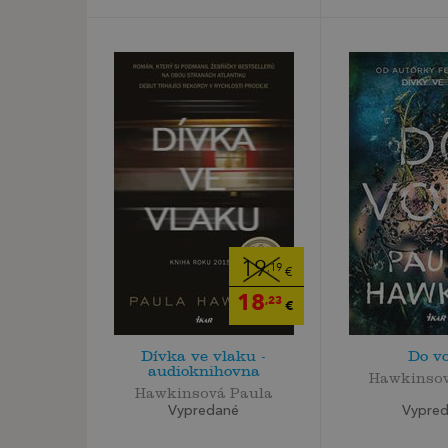
19
,19
€
18
,23
€
Dívka ve vlaku -
Do v
audioknihovna
Hawkinsov
Hawkinsová Paula
Vypre
Vypredané