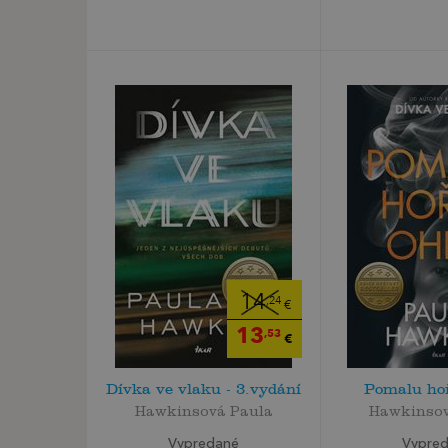
14
,24
€
13
,53
€
Dívka ve vlaku - 3.vydání
Pomalu hoř
Hawkinsová Paula
Hawkinsov
Vypredané
Vypre