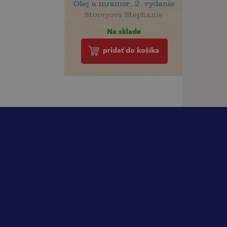
Olej a mramor, 2. vydanie
Storeyová Stephanie
Na sklade
pridať do košíka