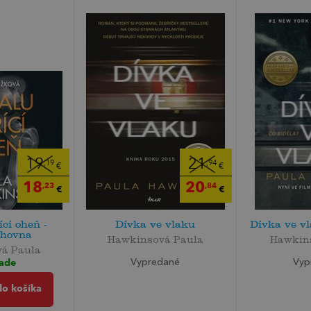
19
21
,19
,94
€
€
18
20
,23
,84
€
€
cí oheň -
Dívka ve vlaku
Dívka ve vl
ihovna
Hawkinsová Paula
Hawkin
á Paula
lade
Vypredané
Vyp
do košíka