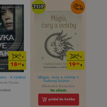
TOP
TOP
19
32
,19
,90
€
€
18
19
,23
,95
€
€
aku - 2.vydání
Mágia, čary a veštby v
ľudovej kultúr...
sová Paula
Nádaská Katarína
Na sklade
redané
pridať do košíka