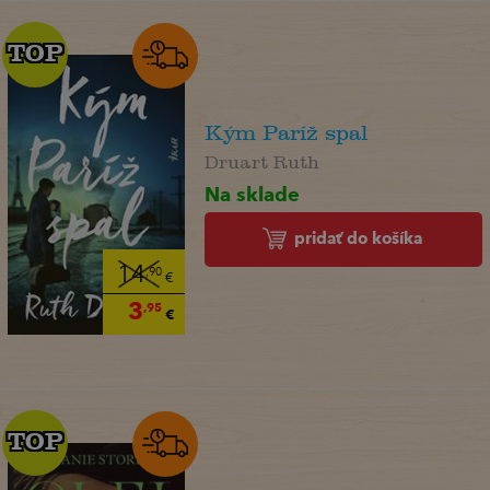
TOP
TOP
Kým Paríž spal
Druart Ruth
Na sklade
pridať do košíka
14
,90
€
3
,95
€
TOP
TOP