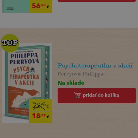
56
,00
€
TOP
TOP
Psychoterapeutka v akcii
Perryová Philippa
Na sklade
pridať do košíka
22
,90
€
18
,09
€