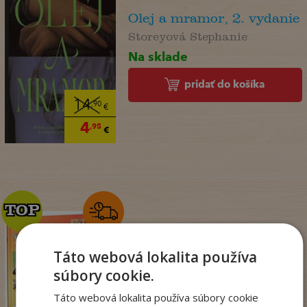
Olej a mramor, 2. vydanie
Storeyová Stephanie
Na sklade
pridať do košíka
14
,90
€
4
,95
€
TOP
TOP
Zo sveta zvierat
Táto webová lokalita používa
. kolektív
súbory cookie.
Na sklade
Táto webová lokalita používa súbory cookie