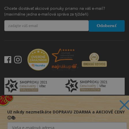
Chcete dostávať akciové ponuky priamo na váš e-mail?
(maximálne jedna e-mailová správa za týždeň)
Odoberať
Už nikdy nezmeškáte DOPRAVU ZDARMA a AKCIOVÉ CENY
© 2016-2026 KNIHY PRE KAŽDÉHO s.r.o.
🙂📚