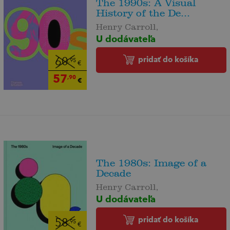
The 1990s: A Visual
History of the De...
Henry Carroll,
U dodávateľa
pridať do košíka
60
,95
€
57
,90
€
The 1980s: Image of a
Decade
Henry Carroll,
U dodávateľa
pridať do košíka
58
,95
€