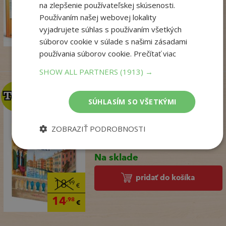
na zlepšenie používateľskej skúsenosti.
pridať do košíka
Používaním našej webovej lokality
14
,50
€
vyjadrujete súhlas s používaním všetkých
7
,95
€
súborov cookie v súlade s našimi zásadami
používania súborov cookie.
Prečítať viac
SHOW ALL PARTNERS
(1913) →
TOP
TOP
SÚHLASÍM SO VŠETKÝMI
Talianske tajomstvo
ZOBRAZIŤ PODROBNOSTI
lásky
Winterová Lea
Na sklade
pridať do košíka
18
,99
€
14
,98
€