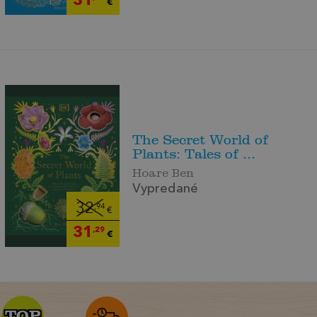
€
The Secret World of
Plants: Tales of ...
Hoare Ben
Vypredané
32
,94
€
31
,29
€
TOP
TOP