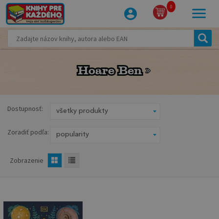
0
Hoare Ben
Hoare Ben
Dostupnosť:
Zoradiť podľa:
Zobrazenie