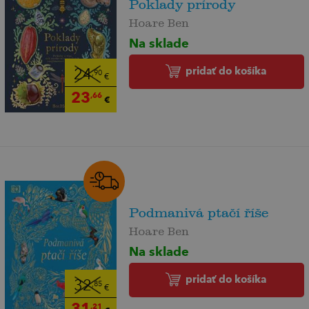
Poklady prírody
Hoare Ben
Na sklade
pridať do košíka
24
,90
€
23
,66
€
Podmanivá ptačí říše
Hoare Ben
Na sklade
pridať do košíka
32
,85
€
31
,21