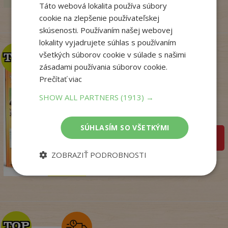
Táto webová lokalita používa súbory
cookie na zlepšenie používateľskej
skúsenosti. Používaním našej webovej
lokality vyjadrujete súhlas s používaním
všetkých súborov cookie v súlade s našimi
TOP
TOP
zásadami používania súborov cookie.
Prečítať viac
Zo sveta zvierat
SHOW ALL PARTNERS
(1913) →
. kolektív
Na sklade
SÚHLASÍM SO VŠETKÝMI
pridať do košíka
14
,50
€
ZOBRAZIŤ PODROBNOSTI
7
,95
€
TOP
TOP