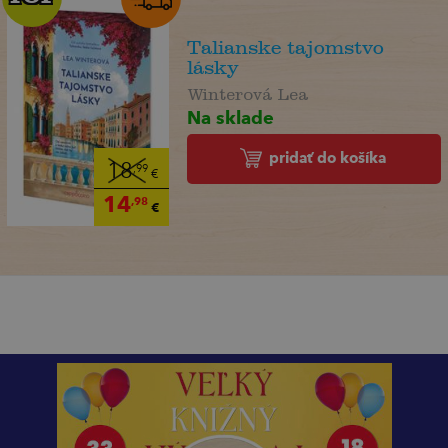
Talianske tajomstvo
lásky
Winterová Lea
Na sklade
pridať do košíka
18
,99
€
14
,98
€