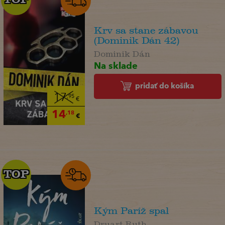
Krv sa stane zábavou
(Dominik Dán 42)
Dominik Dán
Na sklade
pridať do košíka
17
,95
€
14
,18
€
TOP
TOP
Kým Paríž spal
Druart Ruth