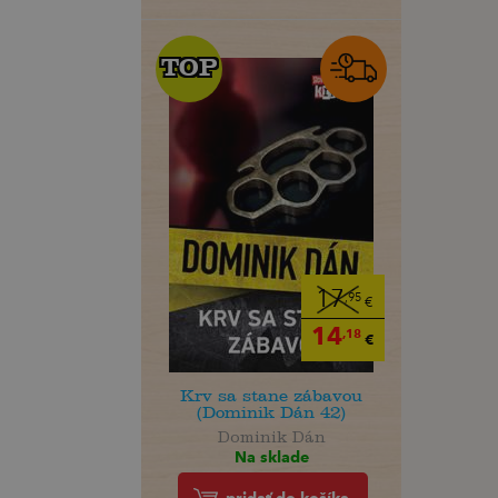
TOP
TOP
17
,95
€
14
,18
€
Krv sa stane zábavou
(Dominik Dán 42)
Dominik Dán
Na sklade