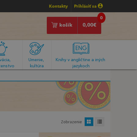
Kontakty
Prihlásiť sa
0
košík
0,00
€
ácia, 
Umenie, 
Knihy v angličtine a iných 
enstvo
kultúra
jazykoch
Zobrazenie