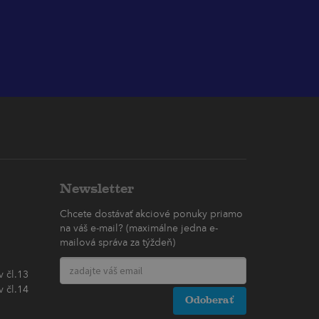
Newsletter
Chcete dostávať akciové ponuky priamo
na váš e-mail? (maximálne jedna e-
mailová správa za týždeň)
 čl.13
 čl.14
Odoberať