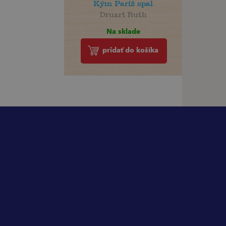
Kým Paríž spal
Druart Ruth
Na sklade
pridať do košíka