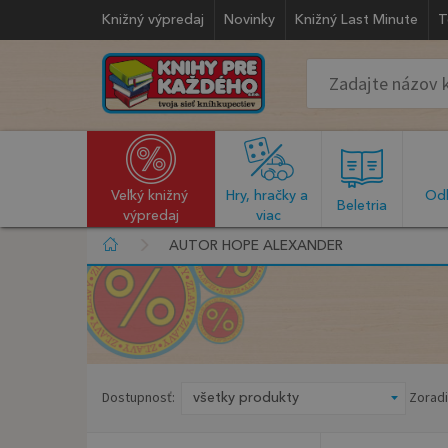
Knižný výpredaj
Novinky
Knižný Last Minute
T
Veľký knižný 
Hry, hračky a 
Odb
  Beletria  
výpredaj
viac
AUTOR HOPE ALEXANDER
Dostupnosť:
Zoradi