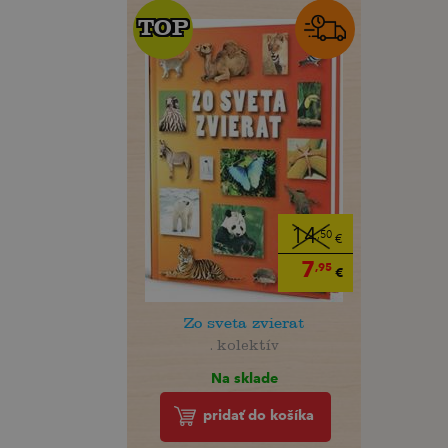
TOP
TOP
14
,50
€
7
,95
€
Zo sveta zvierat
. kolektív
Na sklade
pridať do košíka