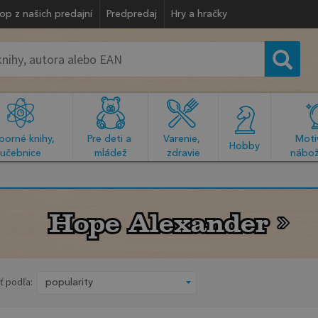
op z našich predajní
Predpredaj
Hry a hračky
orné knihy, 
Pre deti a 
Varenie, 
Motiv
  Hobby  
učebnice
mládež
zdravie
nábož
Hope Alexander
Hope Alexander
ť podľa: