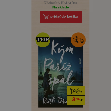
Nádaská Katarína
Na sklade
pridať do košíka
TOP
TOP
14
,90
€
3
,95
€