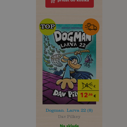
pridať do košíka
TOP
TOP
14
,95
€
12
,86
€
Dogman. Larva 22 (8)
Dav Pilkey
Na sklade