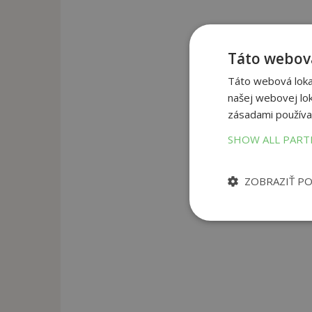
Táto webová
Táto webová lokal
našej webovej lok
zásadami používa
SHOW ALL PAR
ZOBRAZIŤ P