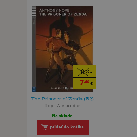
8
,00
€
7
,60
€
The Prisoner of Zenda (B2)
Hope Alexander
Na sklade
pridať do košíka