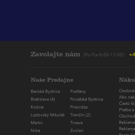
Zavolajte nám
+4
(Po-Pia 8:00-17:00)
Naše Predajne
Náku
Osobné
Banská Bystrica
Piešťany
Ako nak
Bratislava (4)
Považská Bystrica
Často k
Košice
Prievidza
Platba a
Liptovský Mikuláš
Trenčín (2)
Obchod
Reklama
Martin
Trnava
Reklama
Nitra
Zvolen