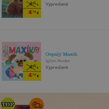
4
Vypredané
,99
€
4
,74
€
Ospalý Maxík
Igloo Books
4
Vypredané
,99
€
4
,74
€
TOP
TOP