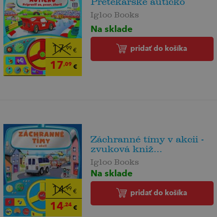
Pretekárske autíčko
Igloo Books
Na sklade
pridať do košíka
17
,99
€
17
,09
€
Záchranné tímy v akcii -
zvuková kniž...
Igloo Books
Na sklade
14
,99
€
pridať do košíka
14
,24
€