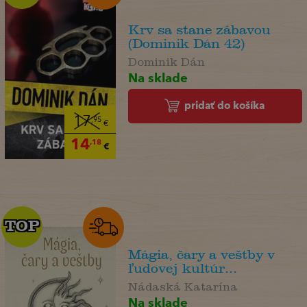
Krv sa stane zábavou
(Dominik Dán 42)
Dominik Dán
Na sklade
pridať do košíka
17
,95
€
14
,18
€
TOP
TOP
Mágia, čary a veštby v
ľudovej kultúr...
Nádaská Katarína
Na sklade