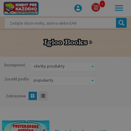
0
Igloo Books
Igloo Books
Dostupnosť:
Zoradiť podľa:
Zobrazenie