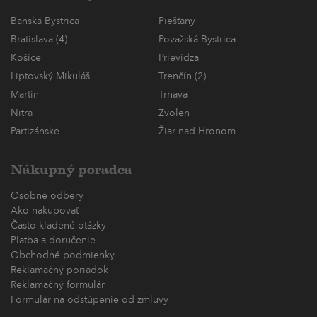
Banská Bystrica
Piešťany
Bratislava (4)
Považská Bystrica
Košice
Prievidza
Liptovský Mikuláš
Trenčín (2)
Martin
Trnava
Nitra
Zvolen
Partizánske
Žiar nad Hronom
Nákupný poradca
Osobné odbery
Ako nakupovať
Často kladené otázky
Platba a doručenie
Obchodné podmienky
Reklamačný poriadok
Reklamačný formulár
Formulár na odstúpenie od zmluvy