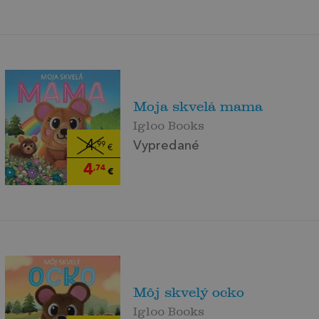
Moja skvelá mama
Igloo Books
4
Vypredané
,99
€
4
,74
€
Môj skvelý ocko
Igloo Books