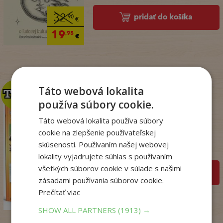
pridať do košíka
32
,90
€
19
,95
€
Táto webová lokalita
TOP
TOP
používa súbory cookie.
Táto webová lokalita používa súbory
Zo sveta zvierat
cookie na zlepšenie používateľskej
. kolektív
skúsenosti. Používaním našej webovej
Na sklade
lokality vyjadrujete súhlas s používaním
všetkých súborov cookie v súlade s našimi
pridať do košíka
zásadami používania súborov cookie.
14
,50
€
Prečítať viac
7
,95
€
SHOW ALL PARTNERS
(1913) →