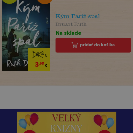
Kým Paríž spal
Druart Ruth
Na sklade
pridať do košíka
14
,90
€
3
,95
€