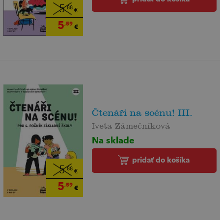
5
,88
€
5
,59
€
Čtenáři na scénu! III.
Iveta Zámečníková
Na sklade
pridať do košíka
5
,88
€
5
,59
€