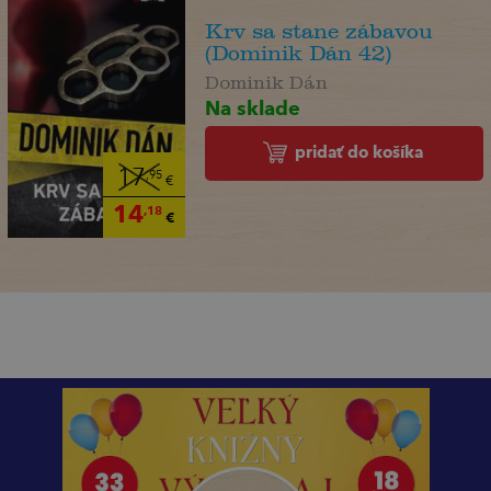
Krv sa stane zábavou
(Dominik Dán 42)
Dominik Dán
Na sklade
pridať do košíka
17
,95
€
14
,18
€