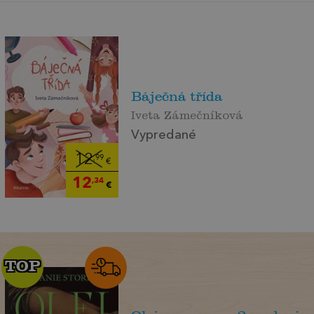
Báječná třída
Iveta Zámečníková
Vypredané
12
,99
€
12
,34
€
TOP
TOP