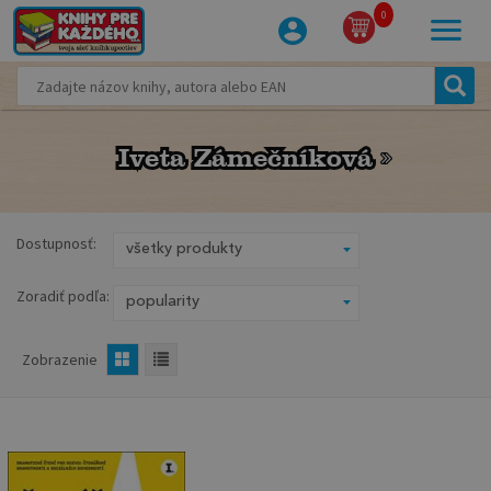
0
Iveta Zámečníková
Iveta Zámečníková
Dostupnosť:
Zoradiť podľa:
Zobrazenie