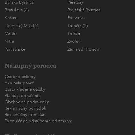
Banská Bystrica
Piešťany
Bratislava (4)
Považská Bystrica
Košice
Prievidza
Liptovský Mikuláš
Trenčín (2)
Martin
Trnava
Nitra
Zvolen
Partizánske
Žiar nad Hronom
Nákupný poradca
Osobné odbery
Ako nakupovať
Často kladené otázky
Platba a doručenie
Obchodné podmienky
Reklamačný poriadok
Reklamačný formulár
Formulár na odstúpenie od zmluvy