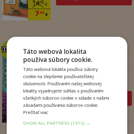
14
,50
€
7
,95
€
TOP
TOP
Táto webová lokalita
používa súbory cookie.
Táto webová lokalita používa súbory
Dogman. Larva 22 (8)
cookie na zlepšenie používateľskej
Dav Pilkey
skúsenosti. Používaním našej webovej
Na sklade
lokality vyjadrujete súhlas s používaním
všetkých súborov cookie v súlade s našimi
pridať do košíka
zásadami používania súborov cookie.
14
,95
€
Prečítať viac
12
,86
€
SHOW ALL PARTNERS
(1913) →