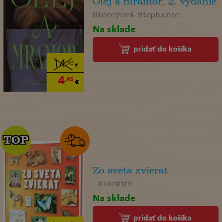
Olej a mramor, 2. vydanie
Storeyová Stephanie
Na sklade
pridať do košíka
14
,90
€
4
,95
€
TOP
TOP
Zo sveta zvierat
. kolektív
Na sklade
pridať do košíka