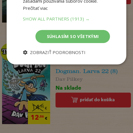
zásadami používania súborov cookie.
14
,90
Prečítať viac
€
3
,95
€
SHOW ALL PARTNERS
(1913) →
SÚHLASÍM SO VŠETKÝMI
TOP
TOP
ZOBRAZIŤ PODROBNOSTI
Dogman. Larva 22 (8)
Dav Pilkey
Na sklade
pridať do košíka
14
,95
€
12
,86
€