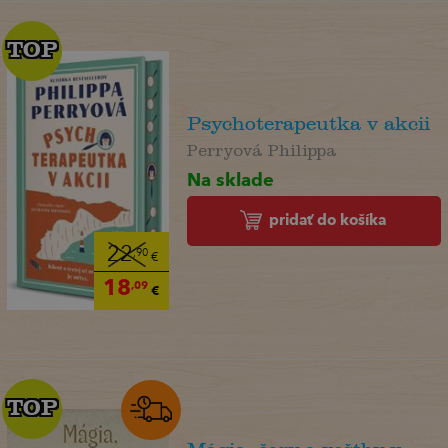
TOP
TOP
Psychoterapeutka v akcii
Perryová Philippa
Na sklade
pridať do košíka
22
,90
€
18
,09
€
TOP
TOP