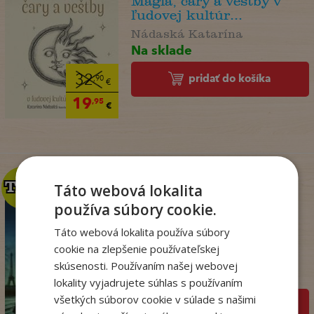
Mágia, čary a veštby v
ľudovej kultúr...
Nádaská Katarína
Na sklade
pridať do košíka
32
,90
€
19
,95
€
TOP
TOP
Táto webová lokalita
používa súbory cookie.
Táto webová lokalita používa súbory
Kým Paríž spal
cookie na zlepšenie používateľskej
Druart Ruth
skúsenosti. Používaním našej webovej
Na sklade
lokality vyjadrujete súhlas s používaním
všetkých súborov cookie v súlade s našimi
pridať do košíka