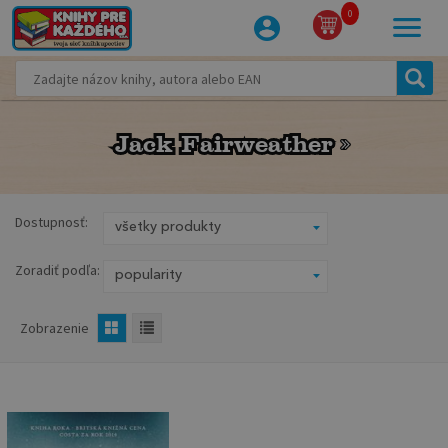
0
Jack Fairweather
Jack Fairweather
Dostupnosť:
Zoradiť podľa:
Zobrazenie