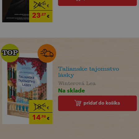
24
,49
€
23
,27
€
TOP
TOP
Talianske tajomstvo
lásky
Winterová Lea
Na sklade
pridať do košíka
18
,99
€
14
,98
€