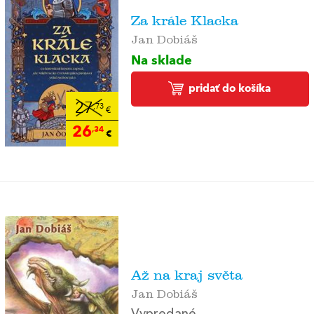
Za krále Klacka
Jan Dobiáš
Na sklade
pridať do košíka
27
,73
€
26
,34
€
Až na kraj světa
Jan Dobiáš
Vypredané