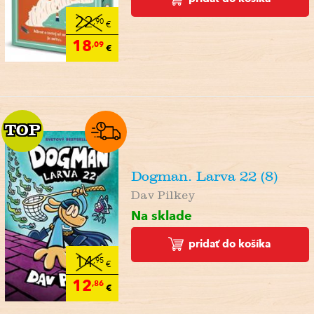
22
,90
€
18
,09
€
TOP
TOP
Dogman. Larva 22 (8)
Dav Pilkey
Na sklade
pridať do košíka
14
,95
€
12
,86
€