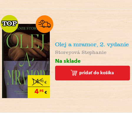
TOP
TOP
Olej a mramor, 2. vydanie
Storeyová Stephanie
Na sklade
pridať do košíka
14
,90
€
4
,95
€