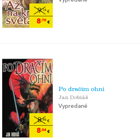
9
,16
€
8
,70
€
Po dračím ohni
Jan Dobiáš
Vypredané
8
,46
€
8
,04
€