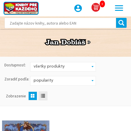
0
Jan Dobiáš
Jan Dobiáš
Dostupnosť:
Zoradiť podľa:
Zobrazenie