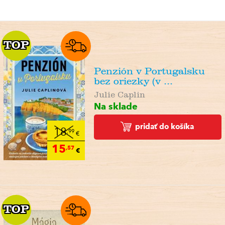
TOP
TOP
Penzión v Portugalsku
bez oriezky (v ...
Julie Caplin
Na sklade
pridať do košíka
18
,99
€
15
,57
€
TOP
TOP