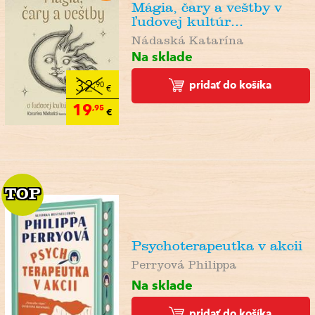
Mágia, čary a veštby v
ľudovej kultúr...
Nádaská Katarína
Na sklade
pridať do košíka
32
,90
€
19
,95
€
TOP
TOP
Psychoterapeutka v akcii
Perryová Philippa
Na sklade
pridať do košíka