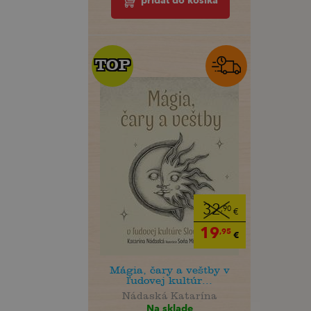
pridať do košíka
TOP
TOP
32
,90
€
19
,95
€
Mágia, čary a veštby v
ľudovej kultúr...
Nádaská Katarína
Na sklade