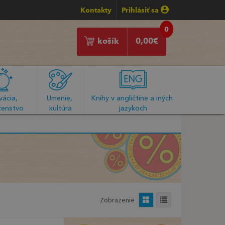
Kontakty
Prihlásiť sa
0
košík
0,00
€
ácia, 
Umenie, 
Knihy v angličtine a iných 
enstvo
kultúra
jazykoch
Zobrazenie