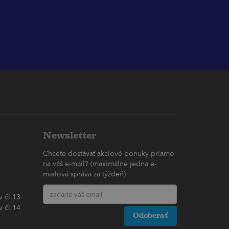
Newsletter
Chcete dostávať akciové ponuky priamo
na váš e-mail? (maximálne jedna e-
mailová správa za týždeň)
 čl.13
 čl.14
Odoberať