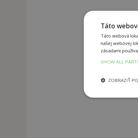
Táto webová
Táto webová lokal
našej webovej lok
zásadami používa
SHOW ALL PAR
ZOBRAZIŤ P