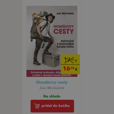
17
,81
€
16
,92
€
Honzíkovy cesty
Jan Michálek
Na sklade
pridať do košíka