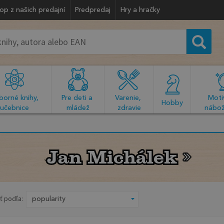
op z našich predajní
Predpredaj
Hry a hračky
orné knihy, 
Pre deti a 
Varenie, 
Motiv
  Hobby  
učebnice
mládež
zdravie
nábož
Jan Michálek
Jan Michálek
ť podľa: