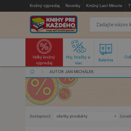
Knižný výpredaj
Novinky
Knižný Last Minute
T
Veľký knižný 
Hry, hračky a 
Odb
  Beletria  
výpredaj
viac
AUTOR JAN MICHÁLEK
Dostupnosť:
Zoradi