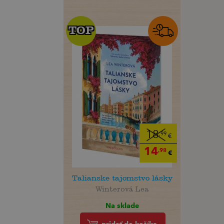
TOP
TOP
18
,99
€
14
,98
€
Talianske tajomstvo lásky
Winterová Lea
Na sklade