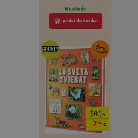
Na sklade
pridať do košíka
TOP
TOP
14
,50
€
7
,95
€