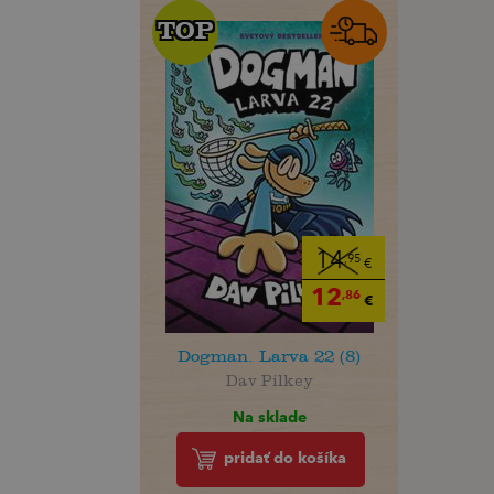
TOP
TOP
14
,95
€
12
,86
€
Dogman. Larva 22 (8)
Dav Pilkey
Na sklade
pridať do košíka