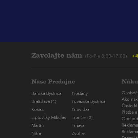
Zavolajte nám
+4
(Po-Pia 8:00-17:00)
Naše Predajne
Náku
Osobné
Banská Bystrica
Piešťany
Ako nak
Bratislava (4)
Považská Bystrica
Často k
Košice
Prievidza
Platba a
Liptovský Mikuláš
Trenčín (2)
Obchod
Reklama
Martin
Trnava
Reklama
Nitra
Zvolen