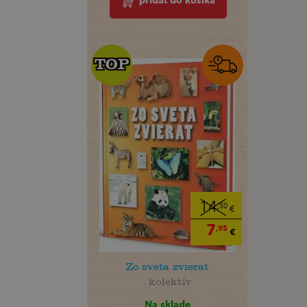
pridať do košíka
TOP
TOP
14
,50
€
7
,95
€
Zo sveta zvierat
. kolektív
Na sklade