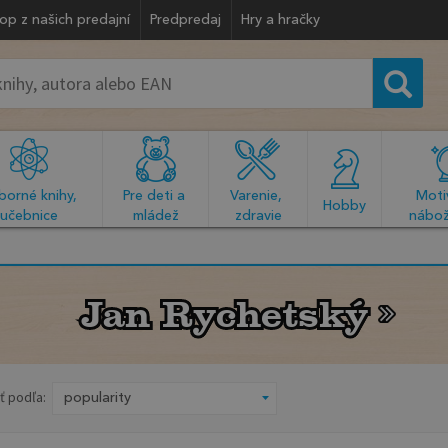
op z našich predajní
Predpredaj
Hry a hračky
orné knihy, 
Pre deti a 
Varenie, 
Motiv
  Hobby  
učebnice
mládež
zdravie
nábož
Jan Rychetský
Jan Rychetský
ť podľa: