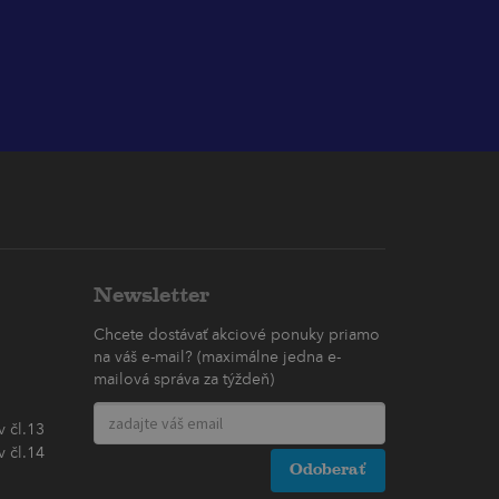
Newsletter
Chcete dostávať akciové ponuky priamo
na váš e-mail? (maximálne jedna e-
mailová správa za týždeň)
 čl.13
 čl.14
Odoberať