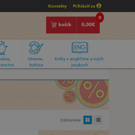
Kontakty
Prihlásiť sa
0
košík
0,00
€
ácia, 
Umenie, 
Knihy v angličtine a iných 
enstvo
kultúra
jazykoch
Zobrazenie