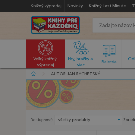
Knižný výpredaj
Novinky
Knižný Last Minute
T
Veľký knižný 
Hry, hračky a 
Odb
  Beletria  
výpredaj
viac
AUTOR JAN RYCHETSKÝ
Dostupnosť:
Zoradi