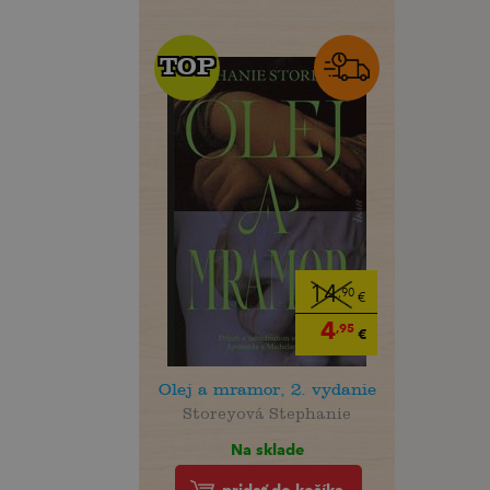
TOP
TOP
14
,90
€
4
,95
€
Olej a mramor, 2. vydanie
Storeyová Stephanie
Na sklade