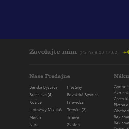
Zavolajte nám
+4
(Po-Pia 8:00-17:00)
Naše Predajne
Náku
Osobné
Banská Bystrica
Piešťany
Ako nak
Bratislava (4)
Považská Bystrica
Často k
Košice
Prievidza
Platba a
Liptovský Mikuláš
Trenčín (2)
Obchod
Reklama
Martin
Trnava
Reklama
Nitra
Zvolen