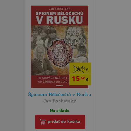
16
,44
€
15
,62
€
Špionem Běločechů v Rusku
Jan Rychetský
Na sklade
pridať do košíka