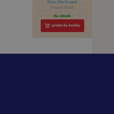
Kým Paríž spal
Druart Ruth
Na sklade
pridať do košíka