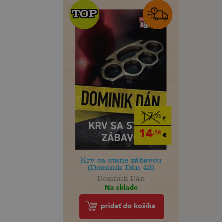
TOP
TOP
17
,95
€
14
,18
€
Krv sa stane zábavou
(Dominik Dán 42)
Dominik Dán
Na sklade
pridať do košíka