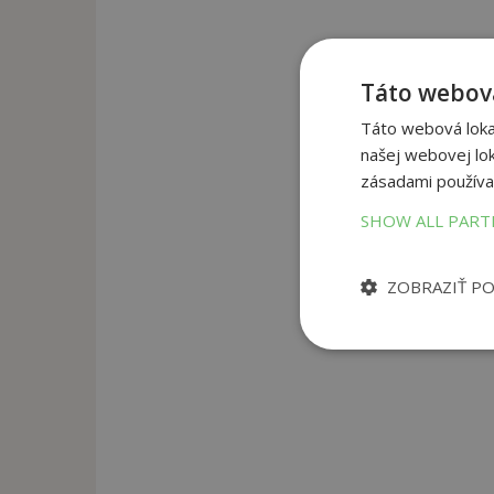
Táto webová
Táto webová lokal
našej webovej lok
zásadami používa
SHOW ALL PAR
ZOBRAZIŤ P