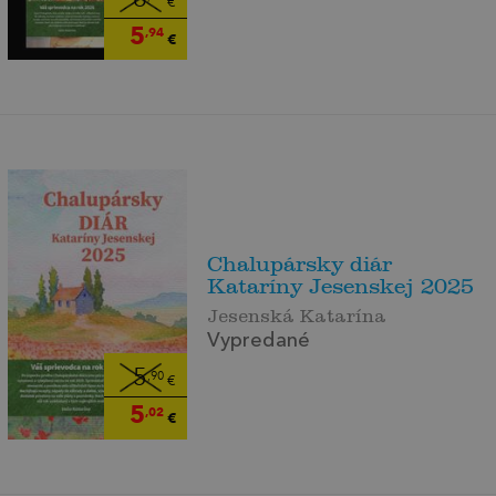
€
5
,94
€
Chalupársky diár
Kataríny Jesenskej 2025
Jesenská Katarína
Vypredané
5
,90
€
5
,02
€