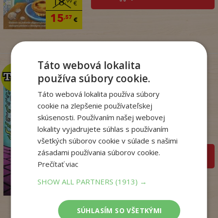
18
,99
€
15
,57
€
Táto webová lokalita
TOP
TOP
používa súbory cookie.
Táto webová lokalita používa súbory
cookie na zlepšenie používateľskej
Dogman. Larva 22 (8)
skúsenosti. Používaním našej webovej
Dav Pilkey
lokality vyjadrujete súhlas s používaním
Na sklade
všetkých súborov cookie v súlade s našimi
zásadami používania súborov cookie.
pridať do košíka
Prečítať viac
14
,95
€
SHOW ALL PARTNERS
(1913) →
12
,86
€
SÚHLASÍM SO VŠETKÝMI