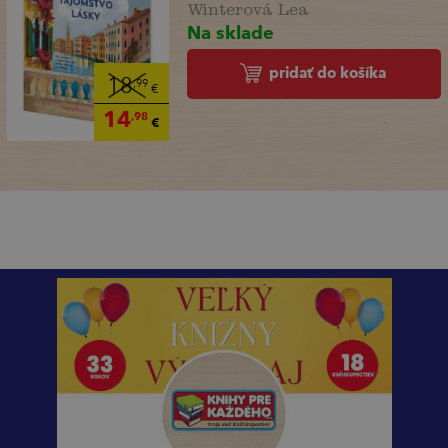
Winterová Lea
Na sklade
pridať do košíka
18
,99
€
14
,98
€