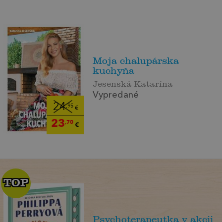
Moja chalupárska
kuchyňa
Jesenská Katarína
Vypredané
24
,95
€
23
,70
€
TOP
TOP
Psychoterapeutka v akcii