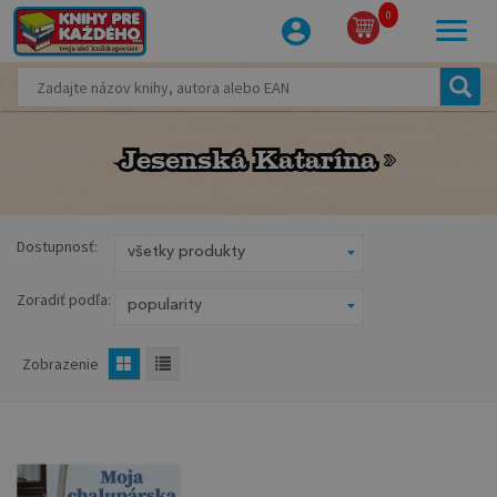
0
Jesenská Katarína
Jesenská Katarína
Dostupnosť:
Zoradiť podľa:
Zobrazenie