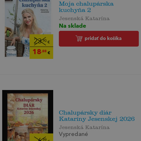
Moja chalupárska
kuchyňa 2
Jesenská Katarína
Na sklade
pridať do košíka
23
,90
€
18
,88
€
Chalupársky diár
Kataríny Jesenskej 2026
Jesenská Katarína
Vypredané
6
,99