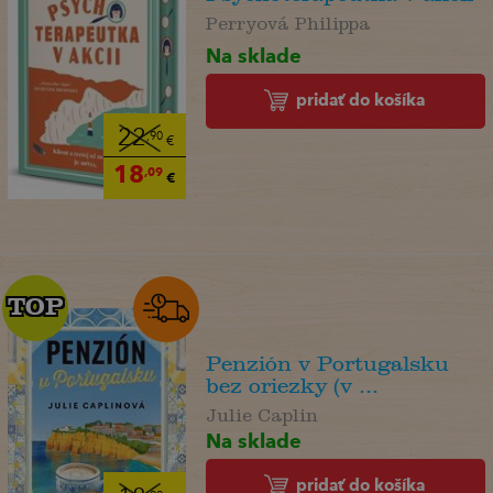
Perryová Philippa
Na sklade
pridať do košíka
22
,90
€
18
,09
€
TOP
TOP
Penzión v Portugalsku
bez oriezky (v ...
Julie Caplin
Na sklade
pridať do košíka