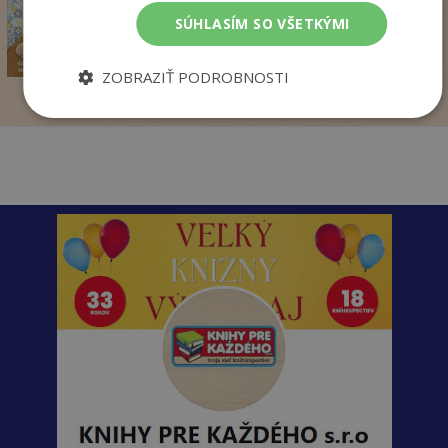
pridať do košíka
18
SÚHLASÍM SO VŠETKÝMI
,99
€
15
,57
€
ZOBRAZIŤ PODROBNOSTI