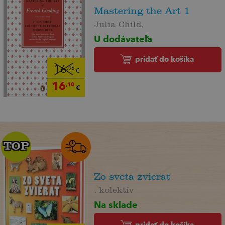
Mastering the Art 1
Julia Child,
U dodávateľa
pridať do košíka
16
,95
€
16
,10
€
TOP
TOP
Zo sveta zvierat
. kolektív
Na sklade
pridať do košíka