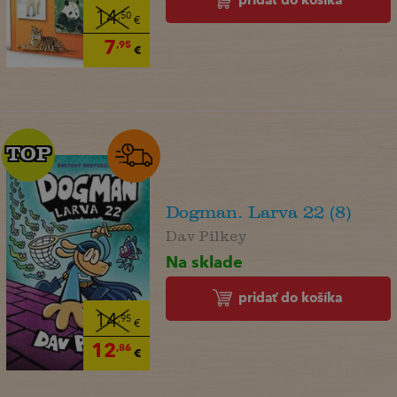
14
,50
€
7
,95
€
TOP
TOP
Dogman. Larva 22 (8)
Dav Pilkey
Na sklade
pridať do košíka
14
,95
€
12
,86
€