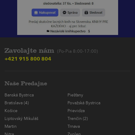
Zavolajte nám
(Po-Pia 8:00-17:00)
+421 915 800 804
Naše Predajne
Banská Bystrica
Piešťany
Bratislava (4)
Považská Bystrica
Košice
Prievidza
Liptovský Mikuláš
Trenčín (2)
Martin
Trnava
Nitra
Zvolen