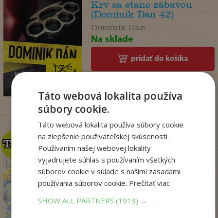
Krv sa stane zábavou
(Dominik Dán 42)
Dominik Dán
Na sklade
pridať do košíka
17
,95
€
14
,18
€
Táto webová lokalita používa
súbory cookie.
Táto webová lokalita používa súbory cookie
na zlepšenie používateľskej skúsenosti.
TOP
TOP
Používaním našej webovej lokality
vyjadrujete súhlas s používaním všetkých
Penzión v Portugalsku
súborov cookie v súlade s našimi zásadami
bez oriezky (v ...
používania súborov cookie.
Prečítať viac
Julie Caplin
SHOW ALL PARTNERS
(1913) →
Na sklade