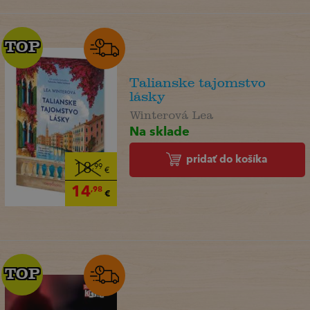
TOP
TOP
Talianske tajomstvo
lásky
Winterová Lea
Na sklade
pridať do košíka
18
,99
€
14
,98
€
TOP
TOP