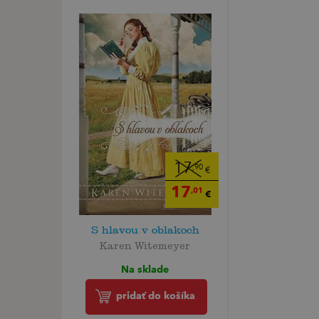
17
,90
€
17
,01
€
S hlavou v oblakoch
Karen Witemeyer
Na sklade
pridať do košíka