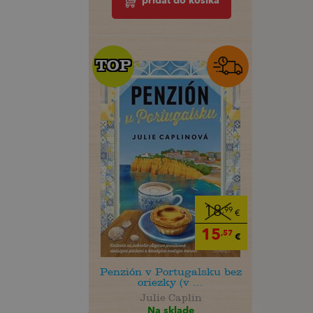
pridať do košíka
TOP
TOP
18
,99
€
15
,57
€
Penzión v Portugalsku bez
oriezky (v ...
Julie Caplin
Na sklade