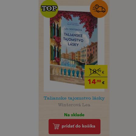
TOP
TOP
18
,99
€
14
,98
€
Talianske tajomstvo lásky
Winterová Lea
Na sklade
pridať do košíka