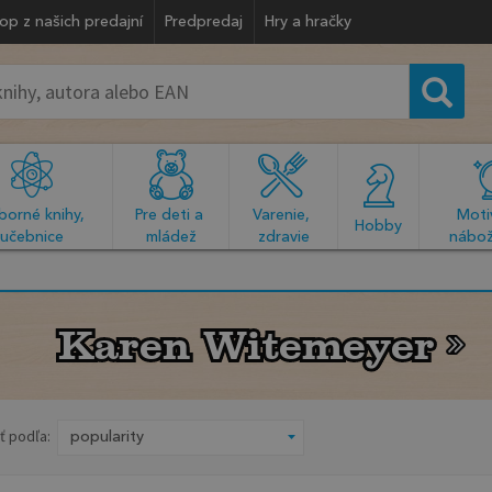
op z našich predajní
Predpredaj
Hry a hračky
orné knihy, 
Pre deti a 
Varenie, 
Motiv
  Hobby  
učebnice
mládež
zdravie
nábož
Karen Witemeyer
Karen Witemeyer
ť podľa: