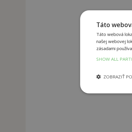
Táto webová
Táto webová lokal
našej webovej lok
zásadami používa
SHOW ALL PAR
ZOBRAZIŤ P