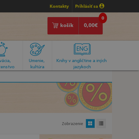
Kontakty
Prihlásiť sa
0
košík
0,00
€
ácia, 
Umenie, 
Knihy v angličtine a iných 
enstvo
kultúra
jazykoch
Zobrazenie