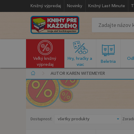
Knižný výpredaj
Novinky
Knižný Last Minute
T
Veľký knižný 
Hry, hračky a 
Odb
  Beletria  
výpredaj
viac
AUTOR KAREN WITEMEYER
Dostupnosť:
Zoradi