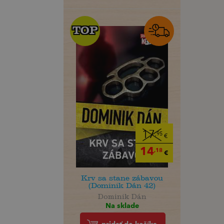
TOP
TOP
17
,95
€
14
,18
€
Krv sa stane zábavou
(Dominik Dán 42)
Dominik Dán
Na sklade