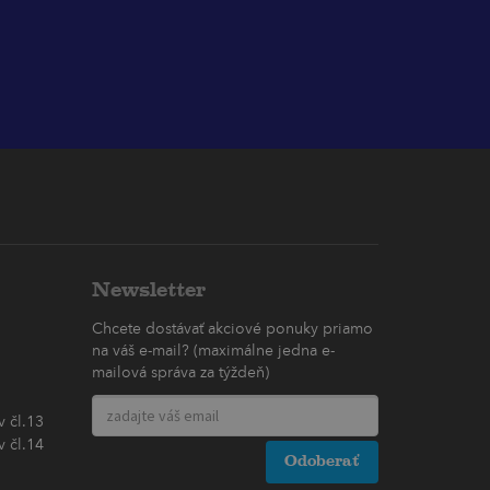
Newsletter
Chcete dostávať akciové ponuky priamo
na váš e-mail? (maximálne jedna e-
mailová správa za týždeň)
 čl.13
 čl.14
Odoberať