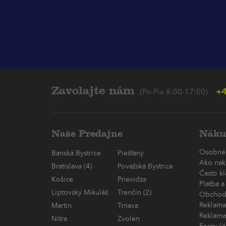
Zavolajte nám
+4
(Po-Pia 8:00-17:00)
Naše Predajne
Náku
Osobné
Banská Bystrica
Piešťany
Ako nak
Bratislava (4)
Považská Bystrica
Často k
Košice
Prievidza
Platba a
Liptovský Mikuláš
Trenčín (2)
Obchod
Reklama
Martin
Trnava
Reklama
Nitra
Zvolen