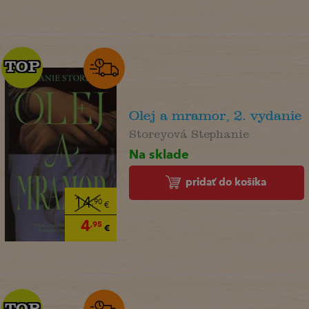
TOP
TOP
Olej a mramor, 2. vydanie
Storeyová Stephanie
Na sklade
pridať do košíka
14
,90
€
4
,95
€
TOP
TOP