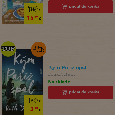
pridať do košíka
18
,99
€
15
,57
€
TOP
TOP
Kým Paríž spal
Druart Ruth
Na sklade
pridať do košíka
14
,90
€
3
,95
€