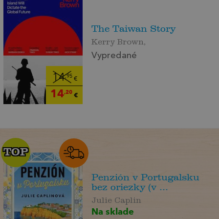
The Taiwan Story
Kerry Brown,
Vypredané
14
,95
€
14
,20
€
TOP
TOP
Penzión v Portugalsku
bez oriezky (v ...
Julie Caplin
Na sklade