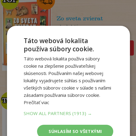
Zo sveta zvierat
. kolektív
Na sklade
Táto webová lokalita
používa súbory cookie.
pridať do košíka
14
,50
€
Táto webová lokalita používa súbory
7
,95
€
cookie na zlepšenie používateľskej
skúsenosti. Používaním našej webovej
lokality vyjadrujete súhlas s používaním
všetkých súborov cookie v súlade s našimi
zásadami používania súborov cookie.
TOP
TOP
Prečítať viac
SHOW ALL PARTNERS
(1913) →
Talianske tajomstvo
lásky
Winterová Lea
SÚHLASÍM SO VŠETKÝMI