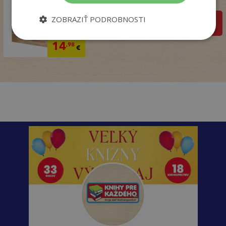
Na sklade
ZOBRAZIŤ PODROBNOSTI
pridať do košíka
18
,99
€
14
,98
€