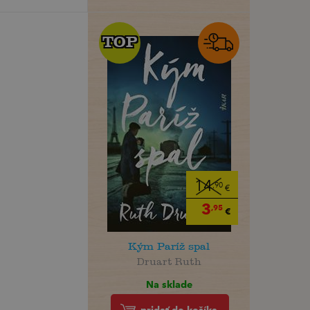
TOP
TOP
14
,90
€
3
,95
€
Kým Paríž spal
Druart Ruth
Na sklade