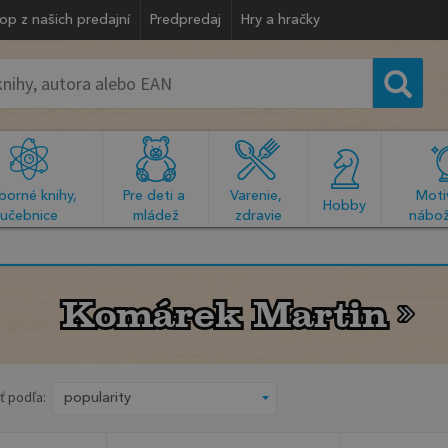
op z našich predajní
Predpredaj
Hry a hračky
orné knihy, 
Pre deti a 
Varenie, 
Motiv
  Hobby  
učebnice
mládež
zdravie
nábož
Komárek Martin
Komárek Martin
ť podľa: