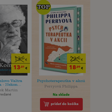
TOP
TOP
13
22
,69
,90
€
€
13
18
,01
,09
€
€
slovo Valtra
Psychoterapeutka v akcii
 - Nekon...
Perryová Philippa
ek Martin
Na sklade
redané
pridať do košíka