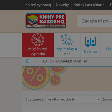
Knižný výpredaj
Novinky
Knižný Last Minute
T
Veľký knižný 
Hry, hračky a 
Odb
  Beletria  
výpredaj
viac
AUTOR KOMÁREK MARTIN
Dostupnosť:
Zoradi