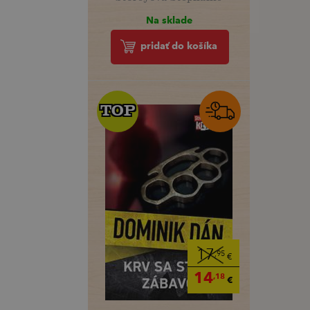
Na sklade
pridať do košíka
TOP
TOP
17
,95
€
14
,18
€