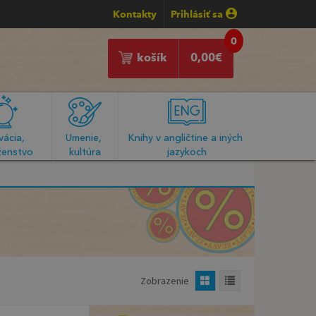
Kontakty
Prihlásiť sa
0
košík
0,00
€
ácia, 
Umenie, 
Knihy v angličtine a iných 
enstvo
kultúra
jazykoch
Zobrazenie