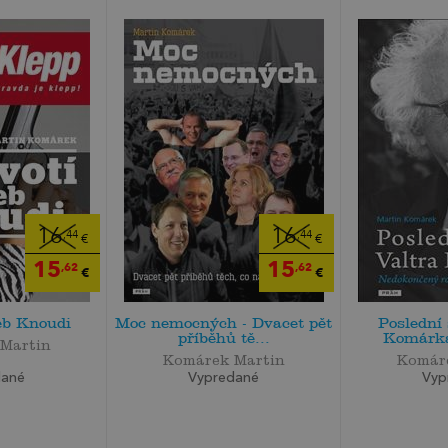
16
16
,44
,44
€
€
15
15
,62
,62
€
€
eb Knoudi
Moc nemocných - Dvacet pět
Poslední 
příběhů tě...
Komárka
Martin
Komárek Martin
Komár
dané
Vypredané
Vyp