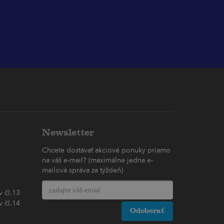
Newsletter
Chcete dostávať akciové ponuky priamo
na váš e-mail? (maximálne jedna e-
mailová správa za týždeň)
 čl.13
 čl.14
Odoberať