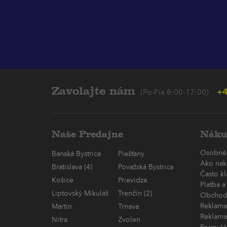
Zavolajte nám
+4
(Po-Pia 8:00-17:00)
Naše Predajne
Náku
Osobné
Banská Bystrica
Piešťany
Ako nak
Bratislava (4)
Považská Bystrica
Často k
Košice
Prievidza
Platba a
Liptovský Mikuláš
Trenčín (2)
Obchod
Reklama
Martin
Trnava
Reklama
Nitra
Zvolen