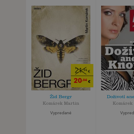
21
,94
€
20
,84
€
Žid Bergr
Doživotí an
Komárek Martin
Komárek 
Vypredané
Vypre