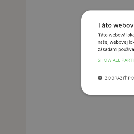
Táto webová
Táto webová lokal
našej webovej lok
zásadami používa
SHOW ALL PAR
ZOBRAZIŤ P