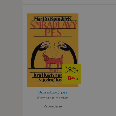
9
,29
€
8
,83
€
Smradlavý pes
Komárek Martin
Vypredané