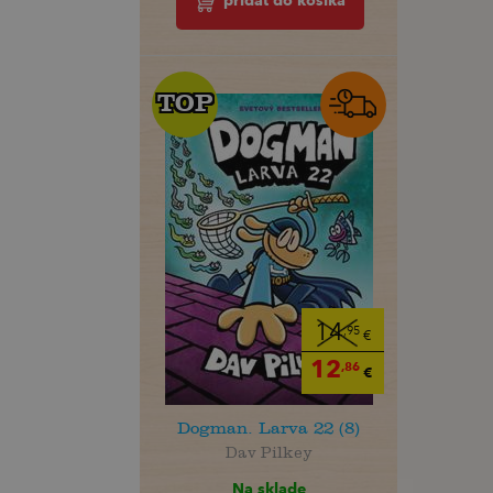
pridať do košíka
TOP
TOP
14
,95
€
12
,86
€
Dogman. Larva 22 (8)
Dav Pilkey
Na sklade