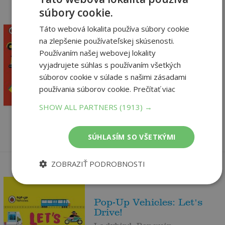
súbory cookie.
Táto webová lokalita používa súbory cookie
Pop-Up Vehicles: Let's
na zlepšenie používateľskej skúsenosti.
Dig!
Používaním našej webovej lokality
Ladybird, Penguin
vyjadrujete súhlas s používaním všetkých
U dodávateľa
súborov cookie v súlade s našimi zásadami
používania súborov cookie.
Prečítať viac
pridať do košíka
9
,95
€
SHOW ALL PARTNERS
(1913) →
9
,45
€
SÚHLASÍM SO VŠETKÝMI
ZOBRAZIŤ PODROBNOSTI
Pop-Up Vehicles: Let's
Drive!
Ladybird, Penguin