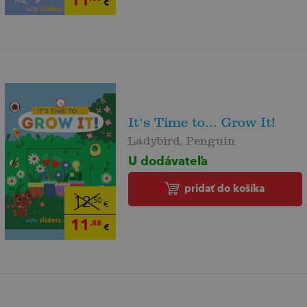
€
It's Time to... Grow It!
Ladybird, Penguin
U dodávateľa
pridať do košíka
12
,50
€
11
,88
€