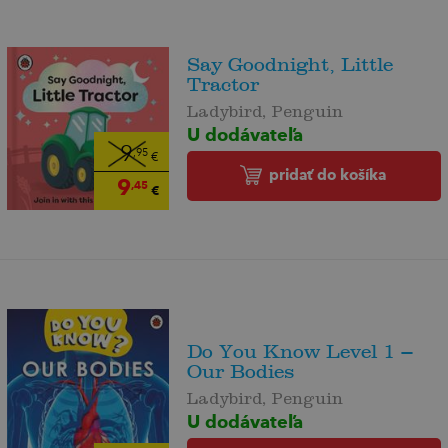
Say Goodnight, Little
Tractor
Ladybird, Penguin
U dodávateľa
9
,95
€
pridať do košíka
9
,45
€
Do You Know Level 1 –
Our Bodies
Ladybird, Penguin
U dodávateľa