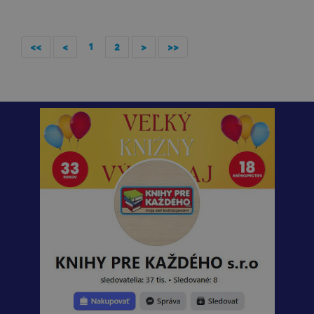
1
<<
<
2
>
>>