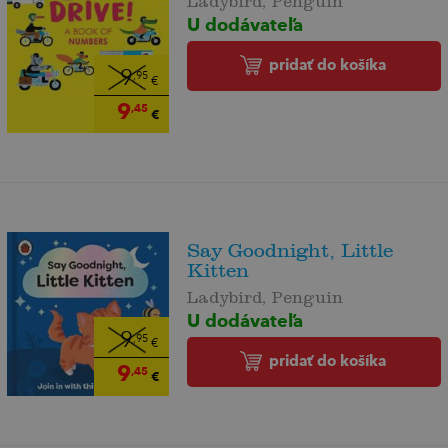
U dodávateľa
pridať do košíka
9
,95
€
9
,45
€
Say Goodnight, Little
Kitten
Ladybird, Penguin
U dodávateľa
9
,95
€
pridať do košíka
9
,45
€