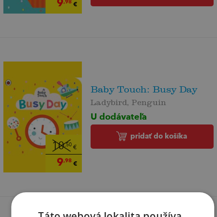
9
,98
€
Baby Touch: Busy Day
Ladybird, Penguin
U dodávateľa
pridať do košíka
10
,50
€
9
,98
€
Táto webová lokalita používa