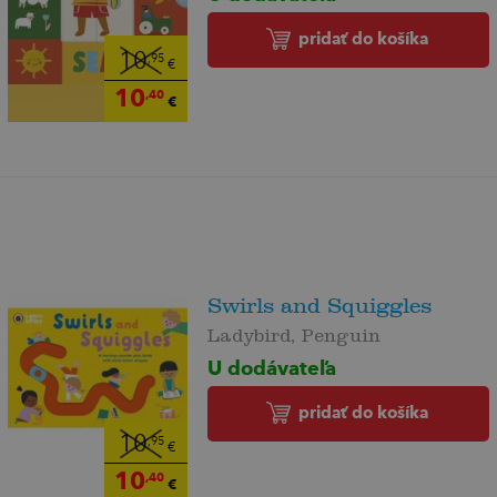
pridať do košíka
10
,95
€
10
,40
€
Swirls and Squiggles
Ladybird, Penguin
U dodávateľa
pridať do košíka
10
,95
€
10
,40
€