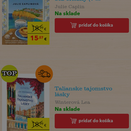
Julie Caplin
Na sklade
pridať do košíka
18
,99
€
15
,57
€
TOP
TOP
Talianske tajomstvo
lásky
Winterová Lea
Na sklade
pridať do košíka
18
,99
€