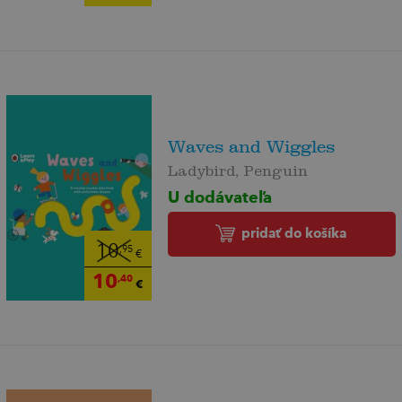
Waves and Wiggles
Ladybird, Penguin
U dodávateľa
pridať do košíka
10
,95
€
10
,40
€