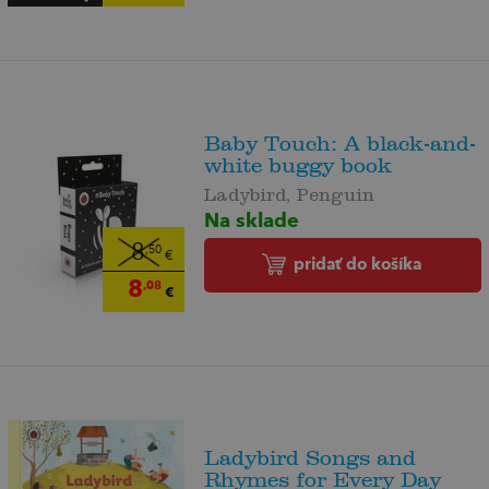
Baby Touch: A black-and-
white buggy book
Ladybird, Penguin
Na sklade
8
,50
€
pridať do košíka
8
,08
€
Ladybird Songs and
Rhymes for Every Day