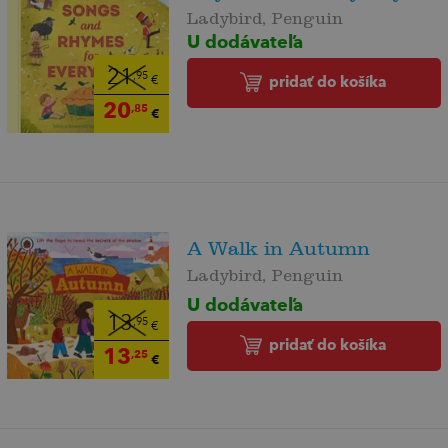
Ladybird, Penguin
U dodávateľa
21
,95
pridať do košíka
€
20
,85
€
A Walk in Autumn
Ladybird, Penguin
U dodávateľa
13
,95
€
pridať do košíka
13
,25
€