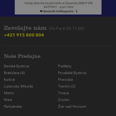
Zavolajte nám
(Po-Pia 8:00-17:00)
+421 915 800 804
Naše Predajne
Banská Bystrica
Piešťany
Bratislava (4)
Považská Bystrica
Košice
Prievidza
Liptovský Mikuláš
Trenčín (2)
Martin
Trnava
Nitra
Zvolen
Partizánske
Žiar nad Hronom