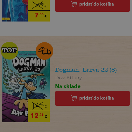
pridať do košíka
7
,95
€
7
,55
€
TOP
TOP
Dogman. Larva 22 (8)
Dav Pilkey
Na sklade
pridať do košíka
14
,95
€
12
,86
€