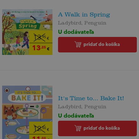
A Walk in Spring
Ladybird, Penguin
U dodávateľa
13
,95
€
pridať do košíka
13
,25
€
It's Time to... Bake It!
Ladybird, Penguin
U dodávateľa
pridať do košíka
12
,50
€
11
,88