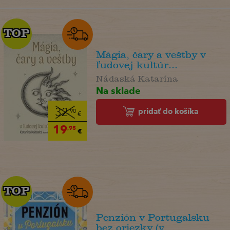
TOP
TOP
Mágia, čary a veštby v
ľudovej kultúr...
Nádaská Katarína
Na sklade
pridať do košíka
32
,90
€
19
,95
€
TOP
TOP
Penzión v Portugalsku
bez oriezky (v ...