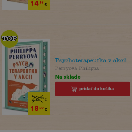
14
,98
€
TOP
TOP
Psychoterapeutka v akcii
Perryová Philippa
Na sklade
pridať do košíka
22
,90
€
18
,09
€