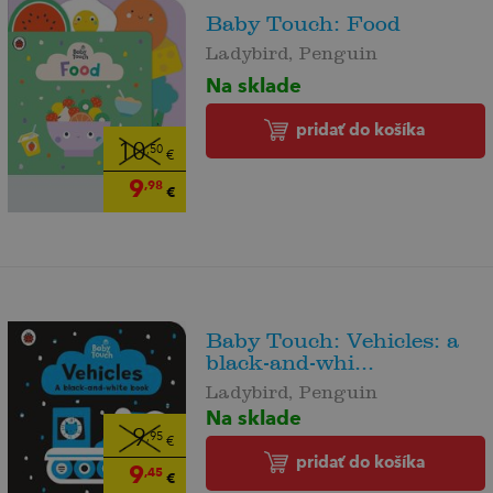
Baby Touch: Food
Ladybird, Penguin
Na sklade
pridať do košíka
10
,50
€
9
,98
€
Baby Touch: Vehicles: a
black-and-whi...
Ladybird, Penguin
Na sklade
9
,95
€
pridať do košíka
9
,45
€