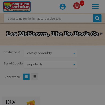
0
Les McKeown, The Do Book Co
Les McKeown, The Do Book Co
Dostupnosť:
Zoradiť podľa:
Zobrazenie