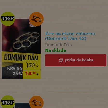
TOP
TOP
Krv sa stane zábavou
(Dominik Dán 42)
Dominik Dán
Na sklade
pridať do košíka
17
,95
€
14
,18
€
TOP
TOP