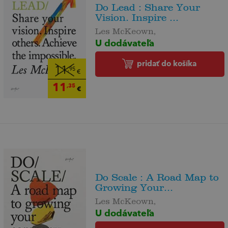
Do Lead : Share Your
Vision. Inspire ...
Les McKeown,
U dodávateľa
pridať do košíka
11
,95
€
11
,35
€
Do Scale : A Road Map to
Growing Your...
Les McKeown,
U dodávateľa