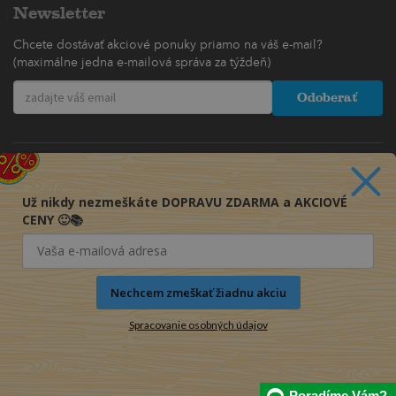
Newsletter
Chcete dostávať akciové ponuky priamo na váš e-mail?
(maximálne jedna e-mailová správa za týždeň)
Odoberať
Už nikdy nezmeškáte DOPRAVU ZDARMA a AKCIOVÉ
CENY 🙂📚
Nechcem zmeškať žiadnu akciu
Spracovanie osobných údajov
© 2016-2026 KNIHY PRE KAŽDÉHO s.r.o.
Poradíme Vám?