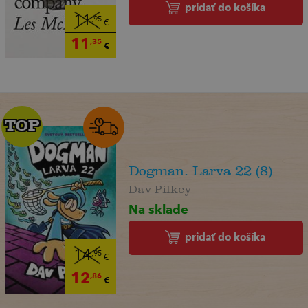
pridať do košíka
11
,95
€
11
,35
€
TOP
TOP
Dogman. Larva 22 (8)
Dav Pilkey
Na sklade
pridať do košíka
14
,95
€
12
,86
€