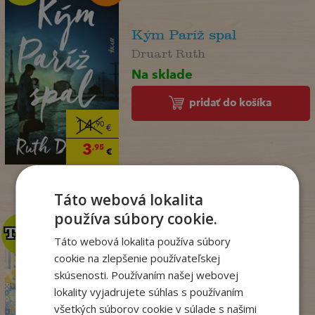
Kým Paríž spal
Druart Ruth
Na sklade
pridať do košíka
14
,90
€
3
,95
€
Táto webová lokalita
používa súbory cookie.
TOP
TOP
Táto webová lokalita používa súbory
cookie na zlepšenie používateľskej
Penzión v Portugalsku
skúsenosti. Používaním našej webovej
bez oriezky (v ...
lokality vyjadrujete súhlas s používaním
Julie Caplin
všetkých súborov cookie v súlade s našimi