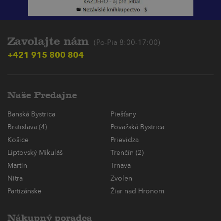
Zavolajte nám
(Po-Pia 8:00-17:00)
+421 915 800 804
Naše Predajne
Banská Bystrica
Piešťany
Bratislava (4)
Považská Bystrica
Košice
Prievidza
Liptovský Mikuláš
Trenčín (2)
Martin
Trnava
Nitra
Zvolen
Partizánske
Žiar nad Hronom
Nákupný poradca