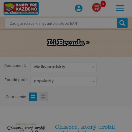
0
Li Brenda
Li Brenda
Dostupnosť:
Zoradiť podľa:
Zobrazenie
Chlapec, ktorý urobil