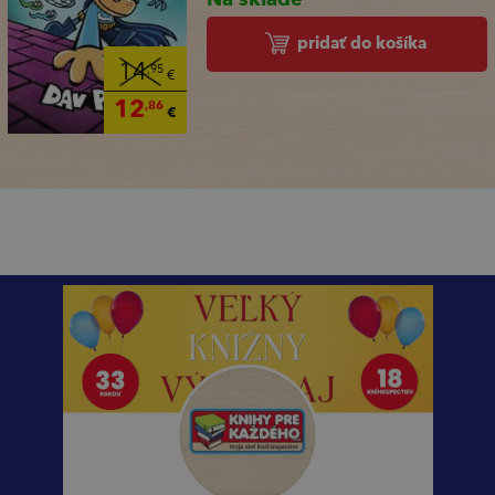
pridať do košíka
14
,95
€
12
,86
€