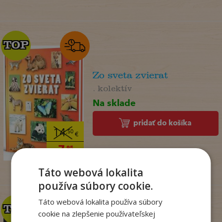
TOP
TOP
Zo sveta zvierat
. kolektív
Na sklade
pridať do košíka
14
,50
€
7
,95
€
Táto webová lokalita
používa súbory cookie.
Táto webová lokalita používa súbory
TOP
TOP
cookie na zlepšenie používateľskej