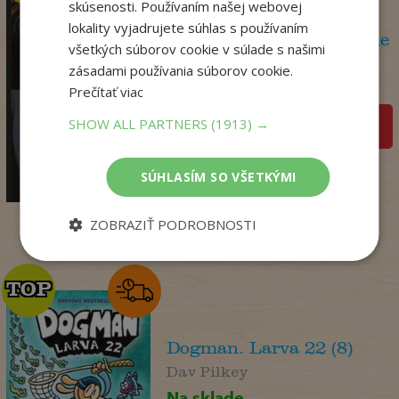
skúsenosti. Používaním našej webovej
lokality vyjadrujete súhlas s používaním
Olej a mramor, 2. vydanie
všetkých súborov cookie v súlade s našimi
Storeyová Stephanie
zásadami používania súborov cookie.
Na sklade
Prečítať viac
SHOW ALL PARTNERS
(1913) →
pridať do košíka
14
,90
€
SÚHLASÍM SO VŠETKÝMI
4
,95
€
ZOBRAZIŤ PODROBNOSTI
TOP
TOP
Dogman. Larva 22 (8)
Dav Pilkey
Na sklade