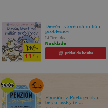
Dievča, ktoré má milión
problémov
Li Brenda
Na sklade
11
,90
€
pridať do košíka
11
,31
€
TOP
TOP
Penzión v Portugalsku
bez oriezky (v ...
Julie Caplin