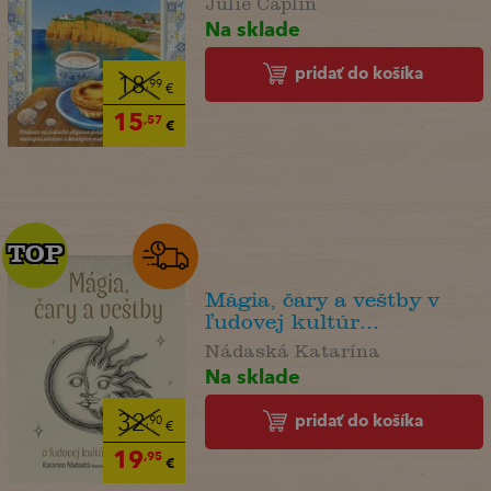
Na sklade
pridať do košíka
18
,99
€
15
,57
€
TOP
TOP
Mágia, čary a veštby v
ľudovej kultúr...
Nádaská Katarína
Na sklade
pridať do košíka
32
,90
€
19
,95
€