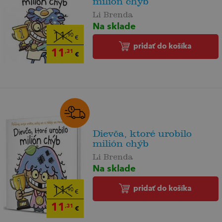
milión chýb
Li Brenda
Na sklade
11
,90
€
pridať do košíka
11
,31
€
Dievča, ktoré urobilo
milión chýb
Li Brenda
Na sklade
pridať do košíka
11
,90
€
11
,31
€