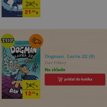
23
,03
€
21
,88
€
TOP
TOP
Dogman. Larva 22 (8)
Dav Pilkey
Na sklade
pridať do košíka
14
,95
€
12
,86
€