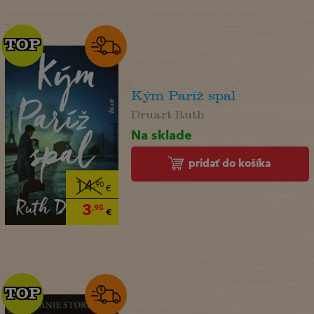
TOP
TOP
Kým Paríž spal
Druart Ruth
Na sklade
pridať do košíka
14
,90
€
3
,95
€
TOP
TOP