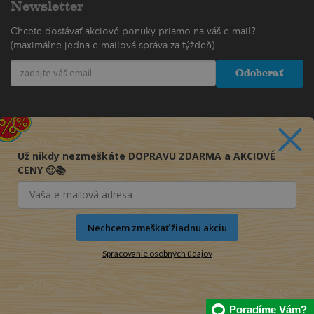
Newsletter
Chcete dostávať akciové ponuky priamo na váš e-mail?
(maximálne jedna e-mailová správa za týždeň)
Odoberať
Už nikdy nezmeškáte DOPRAVU ZDARMA a AKCIOVÉ
CENY 🙂📚
Nechcem zmeškať žiadnu akciu
Spracovanie osobných údajov
© 2016-2026 KNIHY PRE KAŽDÉHO s.r.o.
Poradíme Vám?