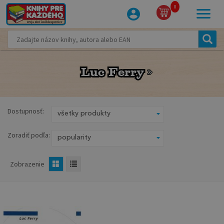
0
Luc Ferry
Luc Ferry
Dostupnosť:
Zoradiť podľa:
Zobrazenie