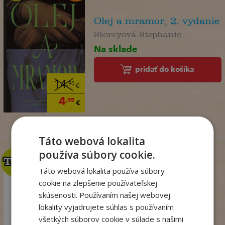
Olej a mramor, 2. vydanie
Storeyová Stephanie
Na sklade
pridať do košíka
14
,90
€
4
,95
€
Táto webová lokalita
používa súbory cookie.
TOP
TOP
Táto webová lokalita používa súbory
cookie na zlepšenie používateľskej
Talianske tajomstvo
skúsenosti. Používaním našej webovej
lásky
lokality vyjadrujete súhlas s používaním
Winterová Lea
všetkých súborov cookie v súlade s našimi
Na sklade