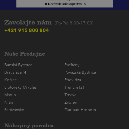
Zavolajte nám
(Po-Pia 8:00-17:00)
+421 915 800 804
Naše Predajne
Banská Bystrica
Piešťany
Bratislava (4)
Považská Bystrica
Košice
Prievidza
Liptovský Mikuláš
Trenčín (2)
Martin
Trnava
Nitra
Zvolen
Partizánske
Žiar nad Hronom
Nákupný poradca