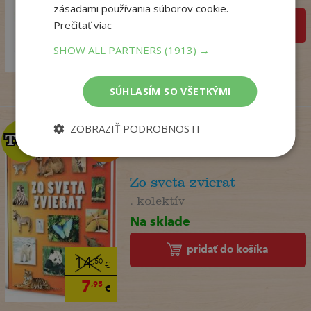
zásadami používania súborov cookie.
Prečítať viac
pridať do košíka
18
,99
€
SHOW ALL PARTNERS
(1913) →
14
,98
€
SÚHLASÍM SO VŠETKÝMI
ZOBRAZIŤ PODROBNOSTI
TOP
TOP
Zo sveta zvierat
. kolektív
Na sklade
pridať do košíka
14
,50
€
7
,95
€