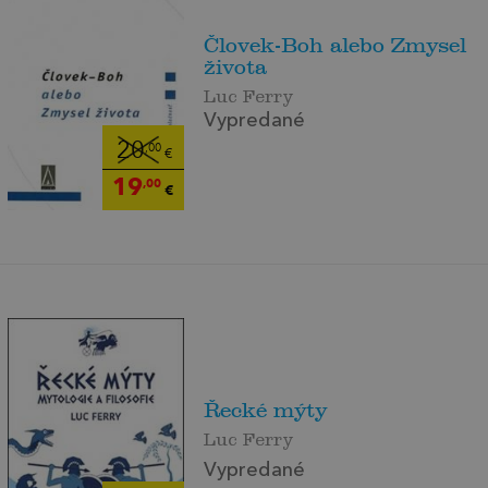
Človek-Boh alebo Zmysel
života
Luc Ferry
Vypredané
20
,00
€
19
,00
€
Řecké mýty
Luc Ferry
Vypredané