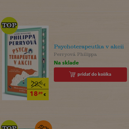
TOP
TOP
Psychoterapeutka v akcii
Perryová Philippa
Na sklade
pridať do košíka
22
,90
€
18
,09
€
TOP
TOP