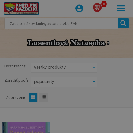
0
Lusentiová Natascha
Lusentiová Natascha
Dostupnosť:
Zoradiť podľa:
Zobrazenie