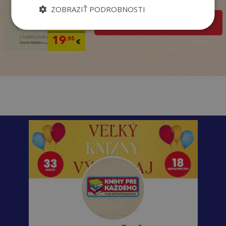
Na sklade
ZOBRAZIŤ PODROBNOSTI
pridať do košíka
32
,90
€
19
,95
€