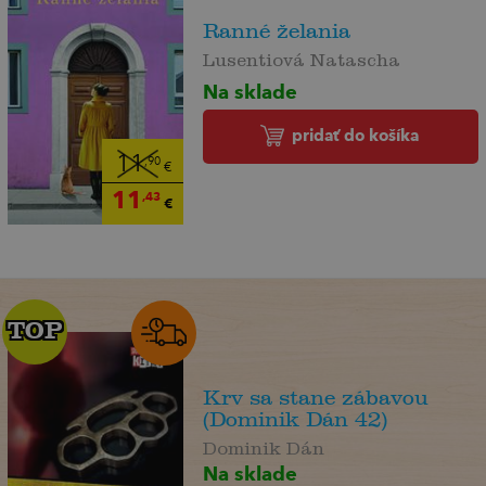
Ranné želania
Lusentiová Natascha
Na sklade
pridať do košíka
11
,90
€
11
,43
€
TOP
TOP
Krv sa stane zábavou
(Dominik Dán 42)
Dominik Dán
Na sklade