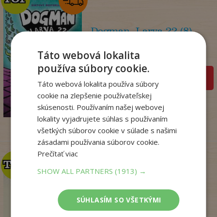
Dogman. Larva 22 (8)
Dav Pilkey
Táto webová lokalita
Na sklade
používa súbory cookie.
pridať do košíka
Táto webová lokalita používa súbory
14
,95
€
cookie na zlepšenie používateľskej
12
,86
skúsenosti. Používaním našej webovej
€
lokality vyjadrujete súhlas s používaním
všetkých súborov cookie v súlade s našimi
zásadami používania súborov cookie.
Prečítať viac
TOP
TOP
SHOW ALL PARTNERS
(1913) →
Mágia, čary a veštby v
ľudovej kultúr...
SÚHLASÍM SO VŠETKÝMI
Nádaská Katarína