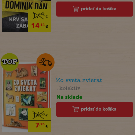
pridať do košíka
17
,95
€
14
,18
€
TOP
TOP
Zo sveta zvierat
. kolektív
Na sklade
pridať do košíka
14
,50
€
7
,95
€