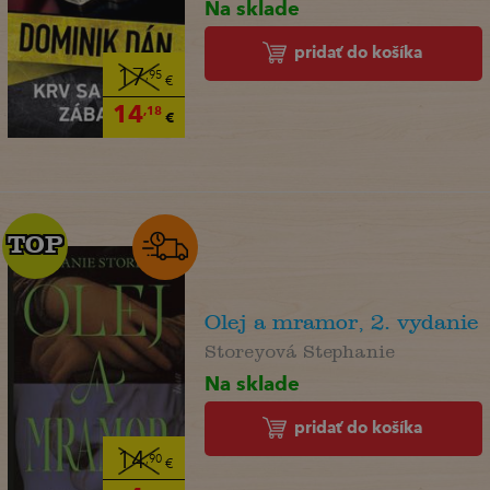
Na sklade
pridať do košíka
17
,95
€
14
,18
€
TOP
TOP
Olej a mramor, 2. vydanie
Storeyová Stephanie
Na sklade
pridať do košíka
14
,90
€