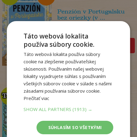
Penzión v Portugalsku
bez oriezky (v ...
Julie Caplin
Na sklade
Táto webová lokalita
používa súbory cookie.
pridať do košíka
18
,99
€
Táto webová lokalita používa súbory
15
,57
€
cookie na zlepšenie používateľskej
skúsenosti. Používaním našej webovej
lokality vyjadrujete súhlas s používaním
všetkých súborov cookie v súlade s našimi
zásadami používania súborov cookie.
TOP
TOP
Prečítať viac
SHOW ALL PARTNERS
(1913) →
Dogman. Larva 22 (8)
Dav Pilkey
SÚHLASÍM SO VŠETKÝMI
Na sklade