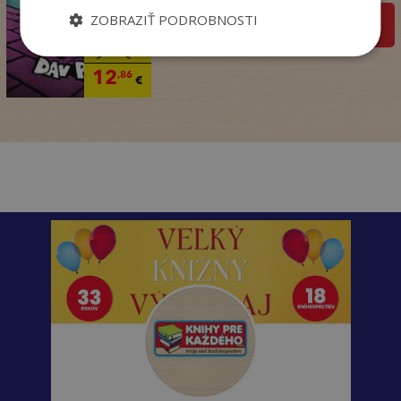
ZOBRAZIŤ PODROBNOSTI
pridať do košíka
14
,95
€
12
,86
€