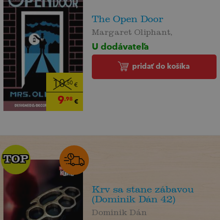
The Open Door
Margaret Oliphant,
U dodávateľa
pridať do košíka
10
,50
€
9
,98
€
TOP
TOP
Krv sa stane zábavou
(Dominik Dán 42)
Dominik Dán