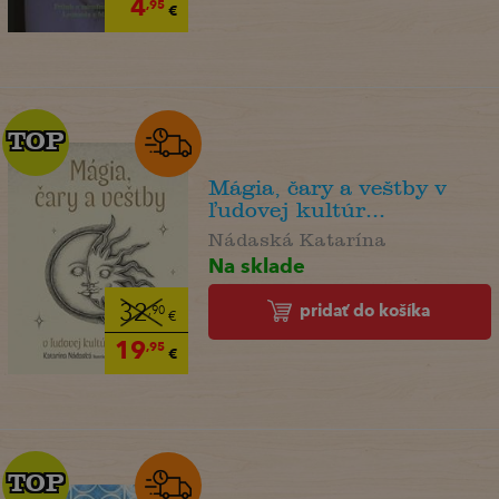
4
,95
€
TOP
TOP
Mágia, čary a veštby v
ľudovej kultúr...
Nádaská Katarína
Na sklade
pridať do košíka
32
,90
€
19
,95
€
TOP
TOP