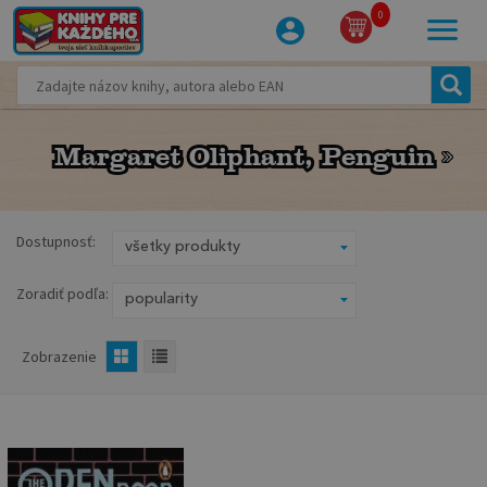
0
Margaret Oliphant, Penguin
Margaret Oliphant, Penguin
Dostupnosť:
Zoradiť podľa:
Zobrazenie