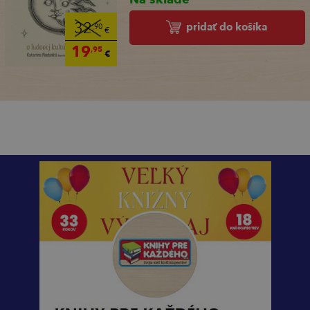
pridať do košíka
32
,90
€
19
,95
€