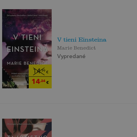
V tieni Einsteina
Marie Benedict
Vypredané
14
,99
€
14
,24
€