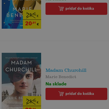
pridať do košíka
21
,90
€
20
,81
€
Madam Churchill
Marie Benedict
Na sklade
pridať do košíka
21
,90
€