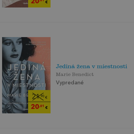
20
,81
€
Jediná žena v miestnosti
Marie Benedict
Vypredané
21
,90
€
20
,81
€