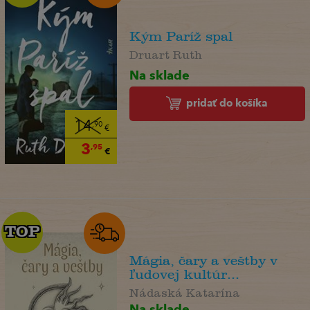
Kým Paríž spal
Druart Ruth
Na sklade
pridať do košíka
14
,90
€
3
,95
€
TOP
TOP
Mágia, čary a veštby v
ľudovej kultúr...
Nádaská Katarína
Na sklade