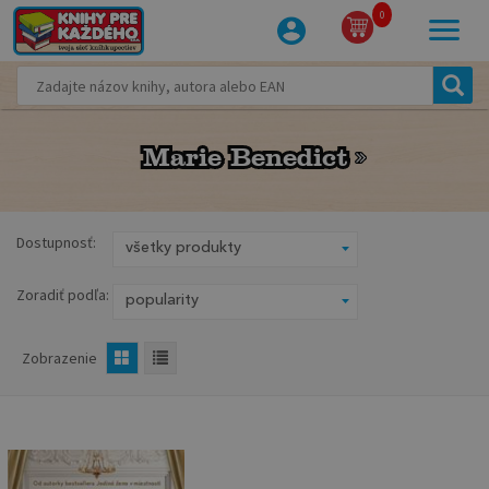
0
Marie Benedict
Marie Benedict
Dostupnosť:
Zoradiť podľa:
Zobrazenie