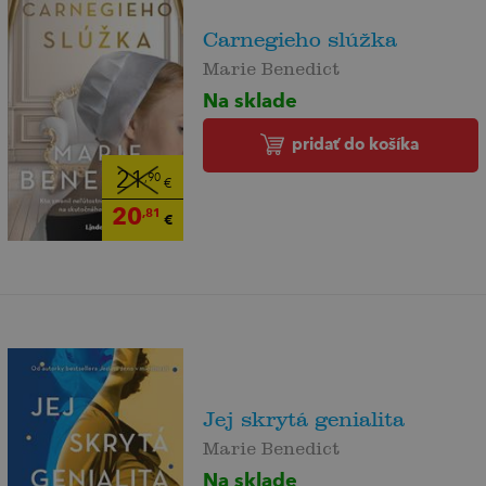
Carnegieho slúžka
Marie Benedict
Na sklade
pridať do košíka
21
,90
€
20
,81
€
Jej skrytá genialita
Marie Benedict
Na sklade