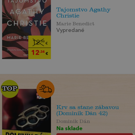
Tajomstvo Agathy
Christie
Marie Benedict
Vypredané
12
,99
€
12
,34
€
TOP
TOP
Krv sa stane zábavou
(Dominik Dán 42)
Dominik Dán
Na sklade