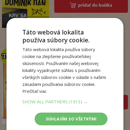
pridať do košíka
17
,95
€
14
,18
€
Táto webová lokalita
používa súbory cookie.
Táto webová lokalita používa súbory
TOP
TOP
cookie na zlepšenie používateľskej
skúsenosti. Používaním našej webovej
lokality vyjadrujete súhlas s používaním
Zo sveta zvierat
všetkých súborov cookie v súlade s našimi
. kolektív
zásadami používania súborov cookie.
Na sklade
Prečítať viac
SHOW ALL PARTNERS
(1913) →
pridať do košíka
14
,50
€
7
,95
€
SÚHLASÍM SO VŠETKÝMI