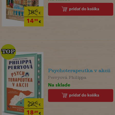
pridať do košíka
18
,99
€
14
,98
€
TOP
TOP
Psychoterapeutka v akcii
Perryová Philippa
Na sklade
pridať do košíka
22
,90
€
18
,09
€