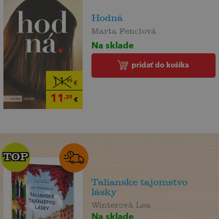
Hodná
Marta Fenclová
Na sklade
pridať do košíka
11
,99
€
11
,39
€
TOP
TOP
Talianske tajomstvo
lásky
Winterová Lea
Na sklade