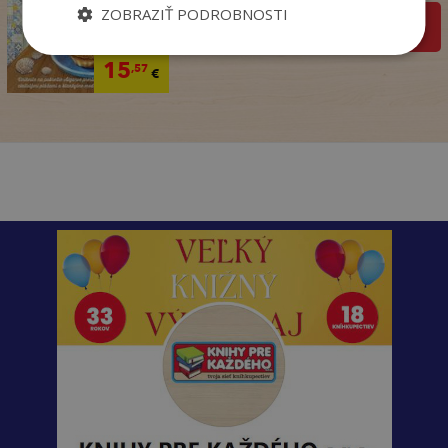
ZOBRAZIŤ PODROBNOSTI
pridať do košíka
18
,99
€
15
,57
€