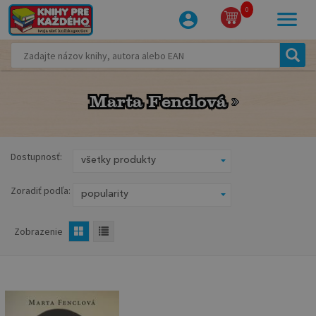
0
Marta Fenclová
Marta Fenclová
Dostupnosť:
Zoradiť podľa:
Zobrazenie