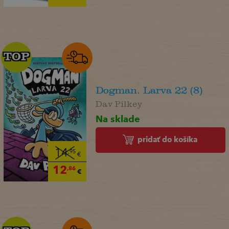
TOP
TOP
Dogman. Larva 22 (8)
Dav Pilkey
Na sklade
pridať do košíka
14
,95
€
12
,86
€