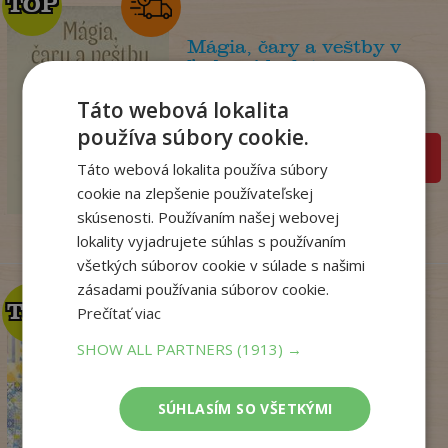
TOP
TOP
Mágia, čary a veštby v
ľudovej kultúr...
Nádaská Katarína
Táto webová lokalita
Na sklade
používa súbory cookie.
pridať do košíka
32
,90
€
Táto webová lokalita používa súbory
19
,95
cookie na zlepšenie používateľskej
€
skúsenosti. Používaním našej webovej
lokality vyjadrujete súhlas s používaním
všetkých súborov cookie v súlade s našimi
zásadami používania súborov cookie.
TOP
TOP
Prečítať viac
SHOW ALL PARTNERS
(1913) →
Penzión v Portugalsku
bez oriezky (v ...
SÚHLASÍM SO VŠETKÝMI
Julie Caplin
Na sklade