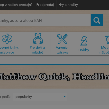
op z našich predajní
Predpredaj
Hry a hračky
orné knihy, 
Pre deti a 
Varenie, 
Motiv
  Hobby  
učebnice
mládež
zdravie
nábož
atthew Quick, Headli
atthew Quick, Headli
ť podľa: