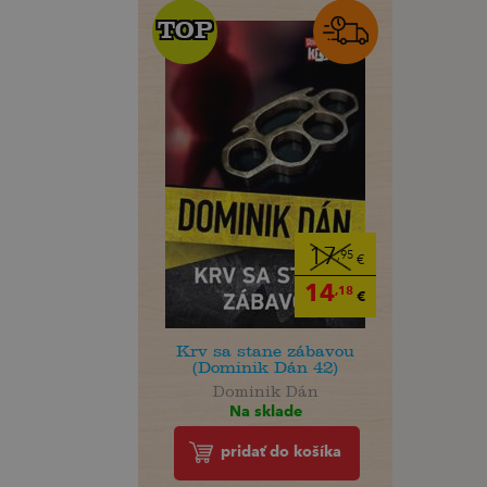
TOP
TOP
17
,95
€
14
,18
€
Krv sa stane zábavou
(Dominik Dán 42)
Dominik Dán
Na sklade
pridať do košíka