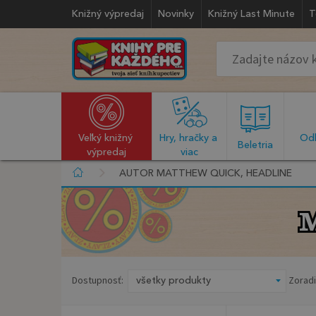
Knižný výpredaj
Novinky
Knižný Last Minute
T
Veľký knižný 
Hry, hračky a 
Odb
  Beletria  
výpredaj
viac
AUTOR MATTHEW QUICK, HEADLINE
M
M
Dostupnosť:
Zoradi