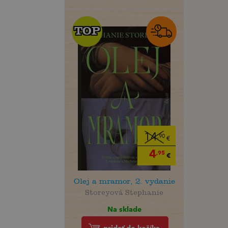
TOP
TOP
14
,90
€
4
,95
€
Olej a mramor, 2. vydanie
Storeyová Stephanie
Na sklade