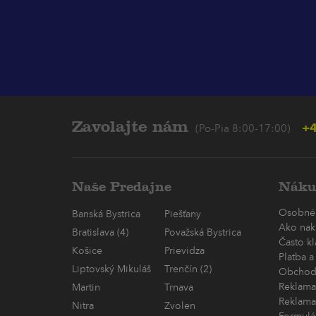
Zavolajte nám
+4
(Po-Pia 8:00-17:00)
Naše Predajne
Náku
Osobné
Banská Bystrica
Piešťany
Ako nak
Bratislava (4)
Považská Bystrica
Často k
Košice
Prievidza
Platba a
Liptovský Mikuláš
Trenčín (2)
Obchod
Reklama
Martin
Trnava
Reklama
Nitra
Zvolen