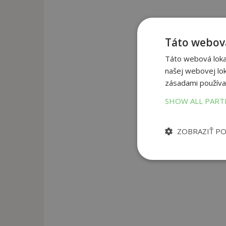
Táto webová
Táto webová lokal
našej webovej lok
zásadami používa
SHOW ALL PAR
ZOBRAZIŤ P