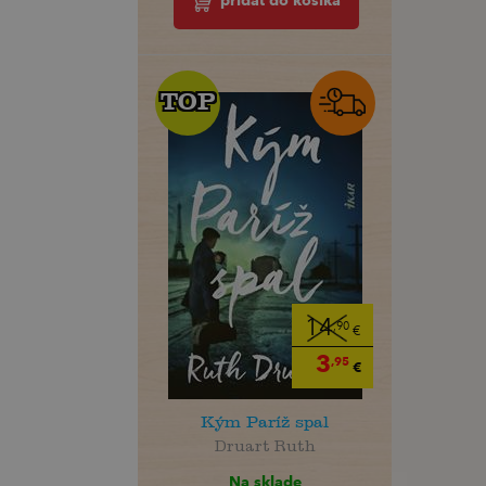
pridať do košíka
TOP
TOP
14
,90
€
3
,95
€
Kým Paríž spal
Druart Ruth
Na sklade