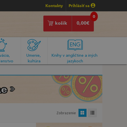
Kontakty
Prihlásiť sa
0
košík
0,00
€
ácia, 
Umenie, 
Knihy v angličtine a iných 
enstvo
kultúra
jazykoch
ne
ne
Zobrazenie