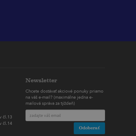
Newsletter
Chcete dostávať akciové ponuky priamo
na váš e-mail? (maximálne jedna e-
mailová správa za týždeň)
 čl.13
 čl.14
Odoberať