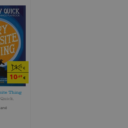
11
,25
€
10
,69
€
site Thing
Quick,
dané