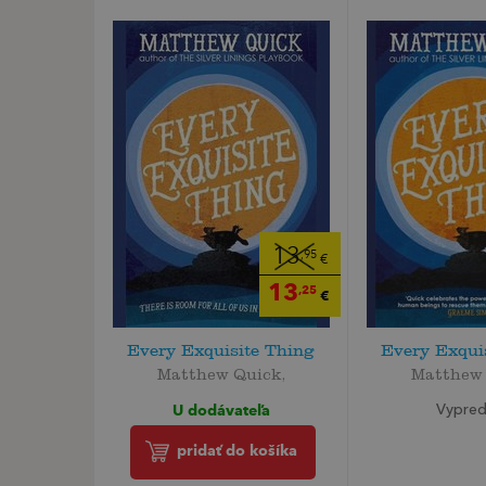
13
,95
€
13
,25
€
Every Exquisite Thing
Every Exqui
Matthew Quick,
Matthew 
U dodávateľa
Vypre
pridať do košíka