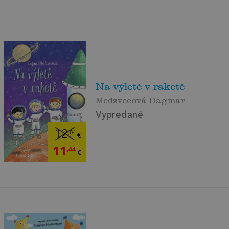
Na výletě v raketě
Medzvecová Dagmar
Vypredané
12
,04
€
11
,44
€