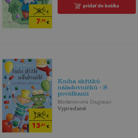
pridať do košíka
8
,20
€
7
,79
€
Kniha skřítků
náladovníčků - S
povídkami
Medzvecová Dagmar
Vypredané
13
,69
€
13
,01
€