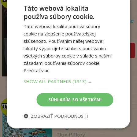
Táto webová lokalita
používa súbory cookie.
Olej a mramor, 2. vydanie
Táto webová lokalita používa súbory
Storeyová Stephanie
cookie na zlepšenie používateľskej
Na sklade
skúsenosti. Používaním našej webovej
lokality vyjadrujete súhlas s používaním
pridať do košíka
všetkých súborov cookie v súlade s našimi
14
,90
€
zásadami používania súborov cookie.
4
,95
Prečítať viac
€
SHOW ALL PARTNERS
(1913) →
SÚHLASÍM SO VŠETKÝMI
TOP
TOP
ZOBRAZIŤ PODROBNOSTI
Dogman. Larva 22 (8)
Dav Pilkey