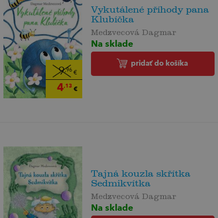
Vykutálené příhody pana
Klubíčka
Medzvecová Dagmar
Na sklade
pridať do košíka
9
,96
€
4
,13
€
Tajná kouzla skřítka
Sedmikvítka
Medzvecová Dagmar
Na sklade