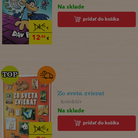
Na sklade
pridať do košíka
14
,95
€
12
,86
€
TOP
TOP
Zo sveta zvierat
. kolektív
Na sklade
pridať do košíka
14
,50
€