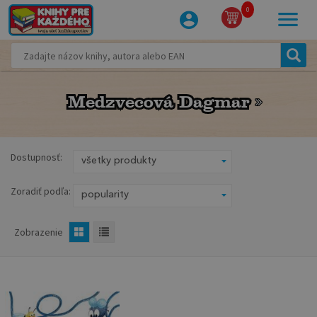
0
Medzvecová Dagmar
Medzvecová Dagmar
Dostupnosť:
Zoradiť podľa:
Zobrazenie