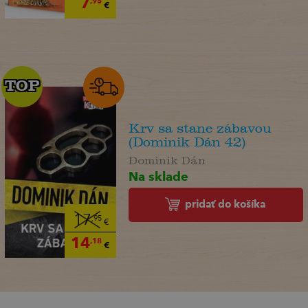
7
,95
€
TOP
TOP
Krv sa stane zábavou
(Dominik Dán 42)
Dominik Dán
Na sklade
pridať do košíka
17
,95
€
14
,18
€