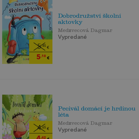
Dobrodružství školní
aktovky
Medzvecová Dagmar
Vypredané
5
,45
€
5
,18
€
Pecivál domácí je hrdinou
léta
Medzvecová Dagmar
4
,65
€
Vypredané
4
,42