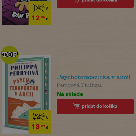
14
,95
€
12
,86
€
TOP
TOP
Psychoterapeutka v akcii
Perryová Philippa
Na sklade
pridať do košíka
22
,90
€
18
,09
€