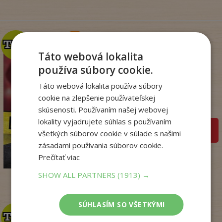
TOP
TOP
Táto webová lokalita
používa súbory cookie.
Krv sa stane zábavou
(Dominik Dán 42)
Táto webová lokalita používa súbory
cookie na zlepšenie používateľskej
Dominik Dán
Na sklade
skúsenosti. Používaním našej webovej
lokality vyjadrujete súhlas s používaním
pridať do košíka
všetkých súborov cookie v súlade s našimi
17
,95
€
zásadami používania súborov cookie.
14
Prečítať viac
,18
€
SHOW ALL PARTNERS
(1913) →
SÚHLASÍM SO VŠETKÝMI
TOP
TOP