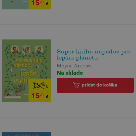
15
,11
€
Super kniha nápadov pre
lepšiu planétu
Meyer Aurore
Na sklade
pridať do košíka
15
,90
€
15
,11
€