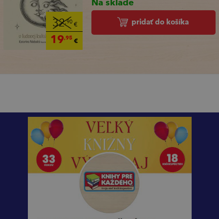
Na sklade
pridať do košíka
32
,90
€
19
,95
€