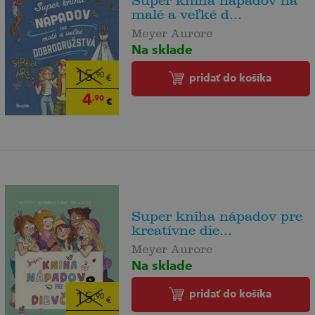
Super kniha nápadov na
malé a veľké d...
Meyer Aurore
Na sklade
15
pridať do košíka
,90
€
4
,90
€
Super kniha nápadov pre
kreatívne die...
Meyer Aurore
Na sklade
pridať do košíka
15
,90
€