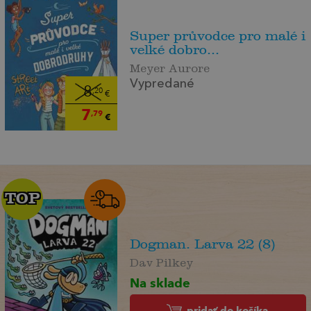
Super průvodce pro malé i
velké dobro...
Meyer Aurore
Vypredané
8
,20
€
7
,79
€
TOP
TOP
Dogman. Larva 22 (8)
Dav Pilkey
Na sklade
pridať do košíka