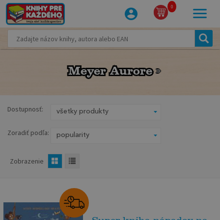
0
Meyer Aurore
Meyer Aurore
Dostupnosť:
Zoradiť podľa:
Zobrazenie