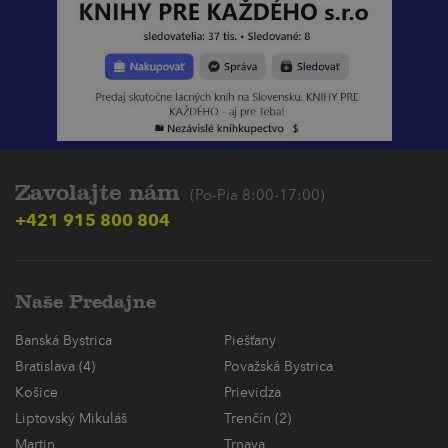
Zavolajte nám
(Po-Pia 8:00-17:00)
+421 915 800 804
Naše Predajne
Banská Bystrica
Piešťany
Bratislava (4)
Považská Bystrica
Košice
Prievidza
Liptovský Mikuláš
Trenčín (2)
Martin
Trnava