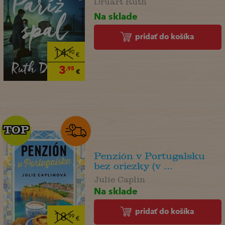
Na sklade
pridať do košíka
14
,90
€
3
,95
€
TOP
TOP
Penzión v Portugalsku
bez oriezky (v ...
Julie Caplin
Na sklade
pridať do košíka
18
,99
€