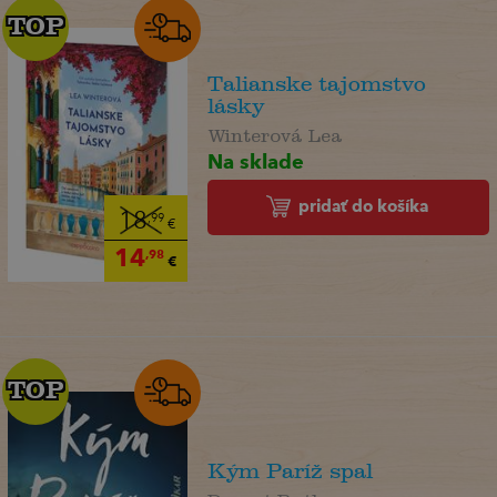
TOP
TOP
Talianske tajomstvo
lásky
Winterová Lea
Na sklade
pridať do košíka
18
,99
€
14
,98
€
TOP
TOP
Kým Paríž spal
Druart Ruth