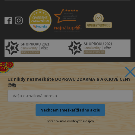
© 2016-2026 KNIHY PRE KAŽDÉHO s.r.o.
Už nikdy nezmeškáte DOPRAVU ZDARMA a AKCIOVÉ CENY
🙂📚
Nechcem zmeškať žiadnu akciu
Spracovanie osobných údajov