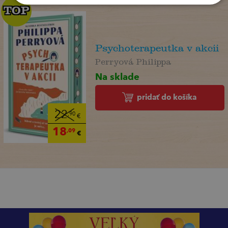
TOP
TOP
Psychoterapeutka v akcii
Perryová Philippa
Na sklade
pridať do košíka
22
,90
€
18
,09
€