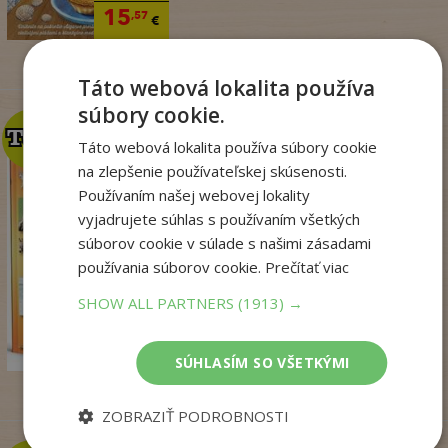
15
,57
€
Táto webová lokalita používa
súbory cookie.
TOP
TOP
Táto webová lokalita používa súbory cookie
na zlepšenie používateľskej skúsenosti.
Používaním našej webovej lokality
Zo sveta zvierat
vyjadrujete súhlas s používaním všetkých
. kolektív
súborov cookie v súlade s našimi zásadami
Na sklade
používania súborov cookie.
Prečítať viac
pridať do košíka
SHOW ALL PARTNERS
(1913) →
14
,50
€
7
,95
€
SÚHLASÍM SO VŠETKÝMI
ZOBRAZIŤ PODROBNOSTI