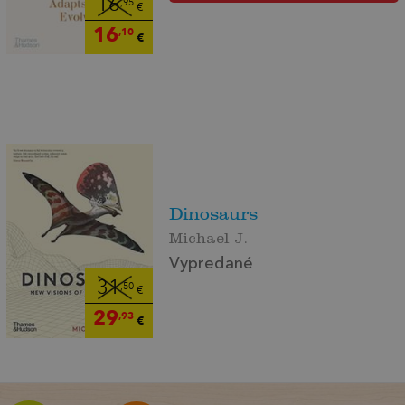
16
,95
€
16
,10
€
Dinosaurs
Michael J.
Vypredané
31
,50
€
29
,93
€