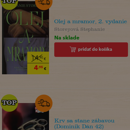
TOP
TOP
Olej a mramor, 2. vydanie
Storeyová Stephanie
Na sklade
pridať do košíka
14
,90
€
4
,95
€
TOP
TOP
Krv sa stane zábavou
(Dominik Dán 42)