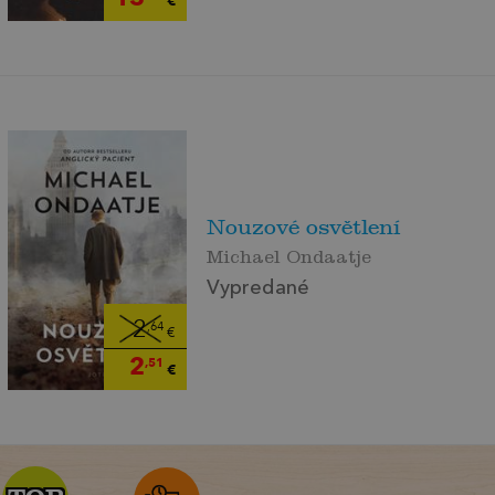
Nouzové osvětlení
Michael Ondaatje
Vypredané
2
,64
€
2
,51
€