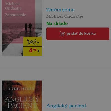
Zatemnenie
Michael Ondaatje
Na sklade
pridať do košíka
14
,95
€
4
,95
€
Anglický pacient