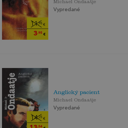
Michael Ondaatje
Vypredané
11
,95
€
3
,95
€
Anglický pacient
Michael Ondaatje
Vypredané
14
,25
€
13
,54
€