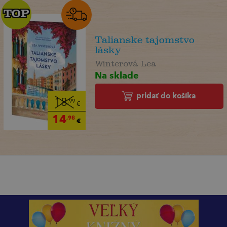
TOP
TOP
Talianske tajomstvo
lásky
Winterová Lea
Na sklade
pridať do košíka
18
,99
€
14
,98
€