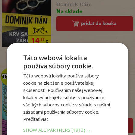
Dominik Dán
Na sklade
pridať do košíka
17
,95
€
14
,18
€
Táto webová lokalita
používa súbory cookie.
Táto webová lokalita používa súbory
TOP
TOP
cookie na zlepšenie používateľskej
skúsenosti. Používaním našej webovej
Dogman. Larva 22 (8)
lokality vyjadrujete súhlas s používaním
všetkých súborov cookie v súlade s našimi
Dav Pilkey
zásadami používania súborov cookie.
Na sklade
Prečítať viac
pridať do košíka
SHOW ALL PARTNERS
(1913) →
14
,95
€