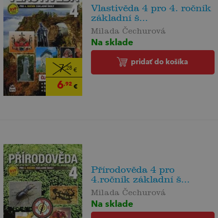
Vlastivěda 4 pro 4. ročník
základní š...
Milada Čechurová
Na sklade
pridať do košíka
7
,28
€
6
,92
€
Přírodověda 4 pro
4.ročník základní š...
Milada Čechurová
Na sklade