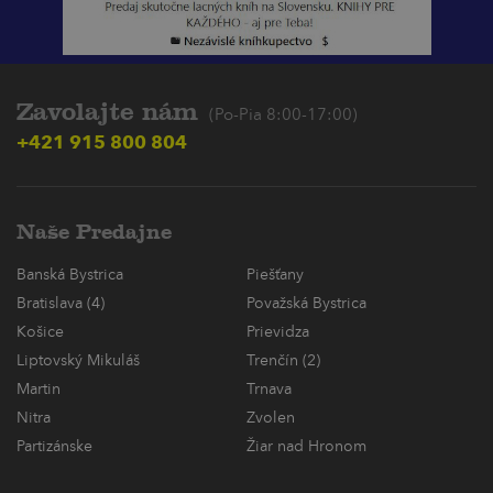
Zavolajte nám
(Po-Pia 8:00-17:00)
+421 915 800 804
Naše Predajne
Banská Bystrica
Piešťany
Bratislava (4)
Považská Bystrica
Košice
Prievidza
Liptovský Mikuláš
Trenčín (2)
Martin
Trnava
Nitra
Zvolen
Partizánske
Žiar nad Hronom