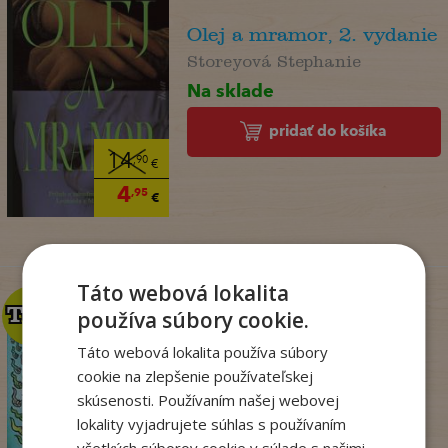
Olej a mramor, 2. vydanie
Storeyová Stephanie
Na sklade
pridať do košíka
14
,90
€
4
,95
€
Táto webová lokalita
TOP
TOP
používa súbory cookie.
Táto webová lokalita používa súbory
cookie na zlepšenie používateľskej
Dogman. Larva 22 (8)
skúsenosti. Používaním našej webovej
Dav Pilkey
lokality vyjadrujete súhlas s používaním
Na sklade
všetkých súborov cookie v súlade s našimi