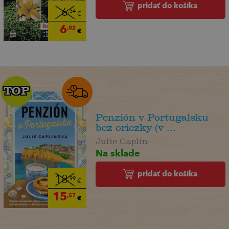
pridať do košíka
6
,34
€
6
,02
€
TOP
TOP
Penzión v Portugalsku
bez oriezky (v ...
Julie Caplin
Na sklade
pridať do košíka
18
,99
€
15
,57
€