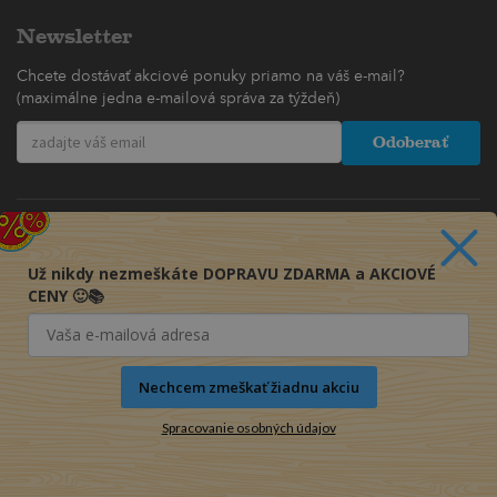
Newsletter
Chcete dostávať akciové ponuky priamo na váš e-mail?
(maximálne jedna e-mailová správa za týždeň)
Odoberať
Už nikdy nezmeškáte DOPRAVU ZDARMA a AKCIOVÉ
CENY 🙂📚
Nechcem zmeškať žiadnu akciu
Spracovanie osobných údajov
© 2016-2026 KNIHY PRE KAŽDÉHO s.r.o.