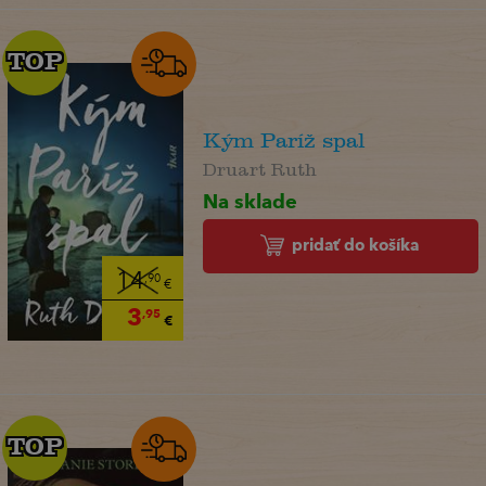
TOP
TOP
Kým Paríž spal
Druart Ruth
Na sklade
pridať do košíka
14
,90
€
3
,95
€
TOP
TOP