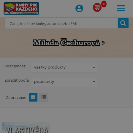
0
Milada Čechurová
Milada Čechurová
Dostupnosť:
Zoradiť podľa:
Zobrazenie